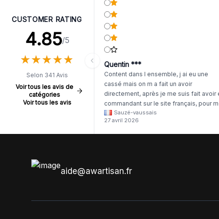
CUSTOMER RATING
4.85
/5
★
★
★
★
★
★
★
★
★
★
Quentin ***
Content dans l ensemble, j ai eu une
Selon 341 Avis
cassé mais on m a fait un avoir
Voir tous les avis de
directement, après je me suis fait avoir
catégories
Voir tous les avis
commandant sur le site français, pour m
Sauzé-vaussais
il était évident que les produits était de 
27 avril 2026
même langue mais raté tout est en
anglais.
aide@awartisan.fr