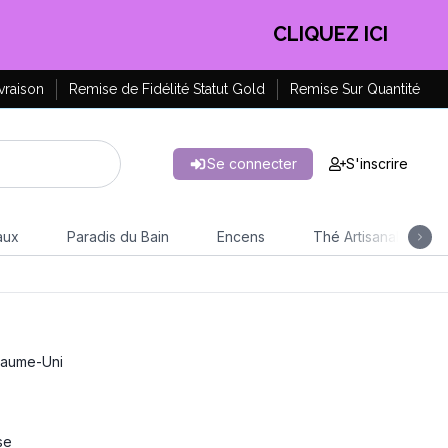
CLIQUEZ ICI
vraison
Remise de Fidélité Statut Gold
Remise Sur Quantité
Se connecter
S'inscrire
aux
Paradis du Bain
Encens
Thé Artisanal
yaume-Uni
se