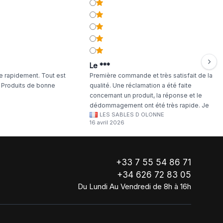
Le ***
 rapidement. Tout est
Première commande et très satisfait de la
. Produits de bonne
qualité. Une réclamation a été faite
concernant un produit, la réponse et le
dédommagement ont été très rapide. Je
LES SABLES D OLONNE
continuerai à commander chez WA Artisan
16 avril 2026
!
+33 7 55 54 86 71
+34 626 72 83 05
Du Lundi Au Vendredi de 8h à 16h