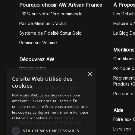
Pourquoi choisir AW Artisan France
À Propos
- 10% sur votre 1ère commande
Les Début
Pas de Minimun D'achat
Histoire d'
Système de Fidélité Statut Gold
Le Blog D
Remise sur Volume
Mentions
Conditions
Découvrez AW
Dropshipping
Politique 
×
Ce site Web utilise des
Fullfilment Service EU
Règlement 
Produits (
cookies
Services de Marketing Digital
Politque d
Notre site Web utilise des cookies pour
Commerce Éthique
améliorer l'expérience utilisateur. En
utilisant notre site Web, vous acceptez tous
Aide
les cookies conformément à notre Politique
Showroom
relative aux cookies.
En savoir plus
Foire aux 
Rendez-vous Visite Showroom
Livraison
STRICTEMENT NÉCESSAIRES