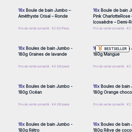
16x
Boule de bain Jumbo –
16x
Boule de bain 
Améthyste Crisal – Ronde
Pink CharlotteRose 
Icosaèdre – Demi-
Prix de vente conseillé : €3.80/Piece
Prix de vente conseillé : €3
Connectez-vous ou inscrivez-
Connectez-vous ou i
vous pour accéder aux prix de
vous pour accéder au
gros
gros
16x
Boules de bain Jumbo -
16x
Boules de bain
BESTSELLER
180g Graines de lavande
180g Mangue
Prix de vente conseillé : €4.68/piece
Prix de vente conseillé : €3
Connectez-vous ou inscrivez-
Connectez-vous ou i
vous pour accéder aux prix de
vous pour accéder au
gros
gros
16x
Boules de bain Jumbo -
16x
Boules de bain
180g Océan
180g Orange chocol
Prix de vente conseillé : €4.68/piece
Prix de vente conseillé : €3
Connectez-vous ou inscrivez-
Connectez-vous ou i
vous pour accéder aux prix de
vous pour accéder au
gros
gros
16x
Boules de bain Jumbo -
16x
Boules de bain
180g Rétro
180g Rêve de coco