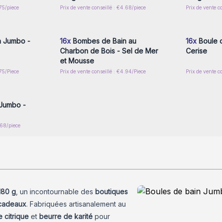
.75/piece
Prix de vente conseillé : €4.68/piece
Prix de vente c
nscrivez-
Connectez-vous ou inscrivez-
Connecte
x prix de
vous pour accéder aux prix de
vous pou
gros
 Jumbo -
16x
Bombes de Bain au
16x
Boule 
Charbon de Bois - Sel de Mer
Cerise
et Mousse
.75/Piece
Prix de vente conseillé : €4.94/Piece
Prix de vente c
nscrivez-
x prix de
 Jumbo -
.68/piece
180 g
, un incontournable des
boutiques
cadeaux
. Fabriquées artisanalement au
e citrique
et
beurre de karité
pour