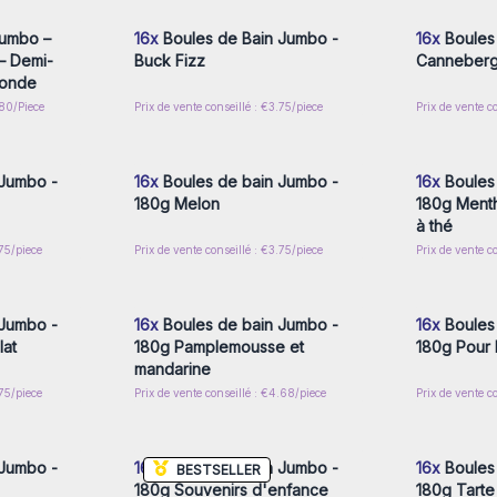
Jumbo –
16x
Boules de Bain Jumbo -
16x
Boules
– Demi-
Buck Fizz
Canneber
Ronde
.80/Piece
Prix de vente conseillé : €3.75/piece
Prix de vente c
nscrivez-
Connectez-vous ou inscrivez-
Connecte
x prix de
vous pour accéder aux prix de
vous pou
gros
 Jumbo -
16x
Boules de bain Jumbo -
16x
Boules
180g Melon
180g Menth
à thé
.75/piece
Prix de vente conseillé : €3.75/piece
Prix de vente c
nscrivez-
Connectez-vous ou inscrivez-
Connecte
x prix de
vous pour accéder aux prix de
vous pou
gros
 Jumbo -
16x
Boules de bain Jumbo -
16x
Boules
at
180g Pamplemousse et
180g Pour 
mandarine
.75/piece
Prix de vente conseillé : €4.68/piece
Prix de vente c
nscrivez-
Connectez-vous ou inscrivez-
Connecte
x prix de
vous pour accéder aux prix de
vous pou
gros
 Jumbo -
16x
Boules de bain Jumbo -
16x
Boules
BESTSELLER
180g Souvenirs d'enfance
180g Tart