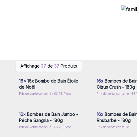
Connectez-vous ou inscrivez-
Connectez-vous ou i
Affichage
37
de
37
Produits
vous pour accéder aux prix de
vous pour accéder au
gros
gros
16x
16x Bombe de Bain Étoile
16x
Bombes de Bain
de Noël
Citrus Crush - 180g
Prix de vente conseillé : €3.75/Piece
Prix de vente conseillé : €3
Connectez-vous ou inscrivez-
Connectez-vous ou i
vous pour accéder aux prix de
vous pour accéder au
gros
gros
16x
Bombes de Bain Jumbo -
16x
Bombes de Bain
Pêche Sangria - 180g
Rhubarbe - 180g
Prix de vente conseillé : €3.75/Piece
Prix de vente conseillé : €3
Connectez-vous ou inscrivez-
Connectez-vous ou i
vous pour accéder aux prix de
vous pour accéder au
gros
gros