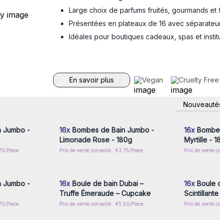
Large choix de parfums fruités, gourmands et 
Présentées en plateaux de 16 avec séparateu
Idéales pour boutiques cadeaux, spas et instit
En savoir plus
Vegan
Cruelty Free
nscrivez-
Connectez-vous ou inscrivez-
Connecte
Nouveauté
x prix de
vous pour accéder aux prix de
vous pou
gros
 Jumbo -
16x
Bombes de Bain Jumbo -
16x
Bombes
Limonade Rose - 180g
Myrtille - 
.75/Piece
Prix de vente conseillé : €3.75/Piece
Prix de vente c
nscrivez-
Connectez-vous ou inscrivez-
Connecte
x prix de
vous pour accéder aux prix de
vous pou
gros
 Jumbo -
16x
Boule de bain Dubai –
16x
Boule 
Truffe Émeraude – Cupcake
Scintillant
.75/Piece
Prix de vente conseillé : €5.50/Piece
Prix de vente c
nscrivez-
Connectez-vous ou inscrivez-
Connecte
x prix de
vous pour accéder aux prix de
vous pou
gros