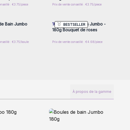
onseillé : €3.75/piece
Prix de vente conseillé : €3.75/piece
z-vous ou inscrivez-
Connectez-vous ou inscrivez-
r accéder aux prix de
vous pour accéder aux prix de
gros
gros
de Bain Jumbo
16x
Boules de bain Jumbo -
BESTSELLER
180g Bouquet de roses
onseillé : €3.75/boule
Prix de vente conseillé : €4.68/piece
À propos de la gamme