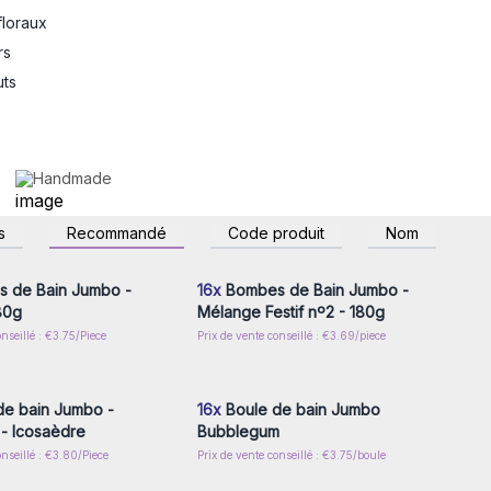
floraux
rs
uts
Handmade
z-vous ou inscrivez-
Connectez-vous ou inscrivez-
s
Recommandé
Code produit
Nom
r accéder aux prix de
vous pour accéder aux prix de
gros
gros
 de Bain Jumbo -
16x
Bombes de Bain Jumbo -
180g
Mélange Festif nº2 - 180g
onseillé : €3.75/Piece
Prix de vente conseillé : €3.69/piece
z-vous ou inscrivez-
Connectez-vous ou inscrivez-
r accéder aux prix de
vous pour accéder aux prix de
gros
gros
de bain Jumbo -
16x
Boule de bain Jumbo
e - Icosaèdre
Bubblegum
onseillé : €3.80/Piece
Prix de vente conseillé : €3.75/boule
z-vous ou inscrivez-
Connectez-vous ou inscrivez-
r accéder aux prix de
vous pour accéder aux prix de
gros
gros