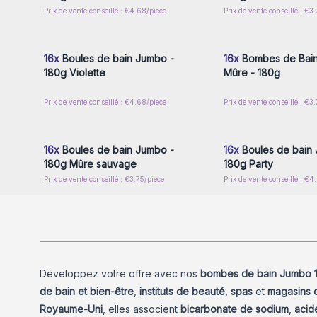
Prix de vente conseillé : €4.68/piece
Prix de vente conseillé : €3
Connectez-vous ou inscrivez-
Connectez-vous ou i
vous pour accéder aux prix de
vous pour accéder au
gros
gros
16x
Boules de bain Jumbo -
16x
Bombes de Bain
180g Violette
Mûre - 180g
Prix de vente conseillé : €4.68/piece
Prix de vente conseillé : €3
Connectez-vous ou inscrivez-
Connectez-vous ou i
vous pour accéder aux prix de
vous pour accéder au
gros
gros
16x
Boules de bain Jumbo -
16x
Boules de bain
180g Mûre sauvage
180g Party
Prix de vente conseillé : €3.75/piece
Prix de vente conseillé : €4
Développez votre offre avec nos
bombes de bain Jumbo 
de bain et bien-être
,
instituts de beauté
,
spas
et
magasins 
Royaume-Uni
, elles associent
bicarbonate de sodium
,
acid