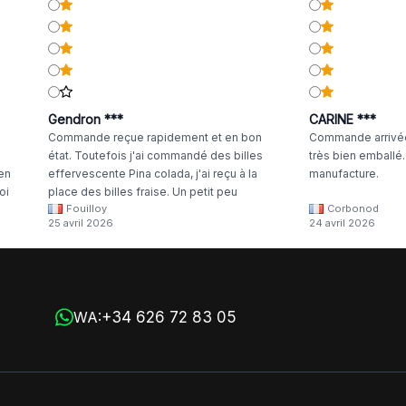
Gendron ***
CARINE ***
Commande reçue rapidement et en bon
Commande arrivée
état. Toutefois j'ai commandé des billes
très bien emballé
 en
effervescente Pina colada, j'ai reçu à la
manufacture.
oi
place des billes fraise. Un petit peu
Fouilloy
Corbonod
la
dommage
25 avril 2026
24 avril 2026
+34 626 72 83 05
WA: