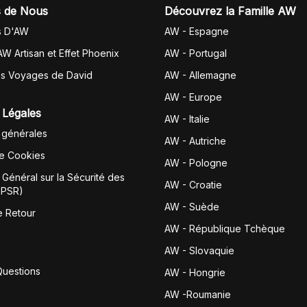
 de Nous
Découvrez la Famille AW
s D'AW
AW - Espagne
AW Artisan et Effet Phoenix
AW -
Portugal
es Voyages de David
AW - Allemagne
AW - Europe
 Légales
AW - Italie
 générales
AW - Autriche
de Cookies
AW - Pologne
Général sur la Sécurité des
AW - Croatie
GPSR)
AW - Suède
e Retour
AW - République Tchèque
AW - Slovaquie
Questions
AW - Hongrie
AW -Roumanie