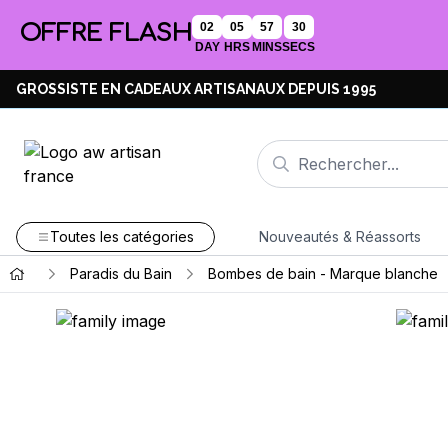
OFFRE FLASH
02
05
57
30
DAY
HRS
MINS
SECS
GROSSISTE EN CADEAUX ARTISANAUX DEPUIS 1995
Toutes les catégories
Nouveautés & Réassorts
Paradis du Bain
Bombes de bain - Marque blanche