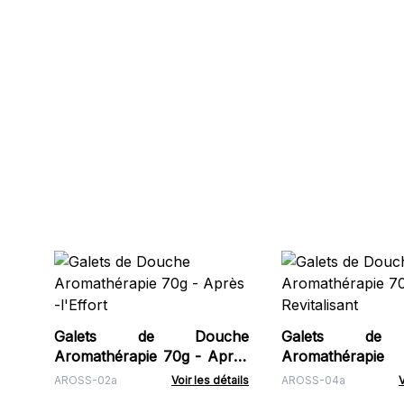
Galets de Douche
Galets de 
Aromathérapie 70g - Après
Aromathérap
-l'Effort
Revitalisant
AROSS-02a
Voir les détails
AROSS-04a
V