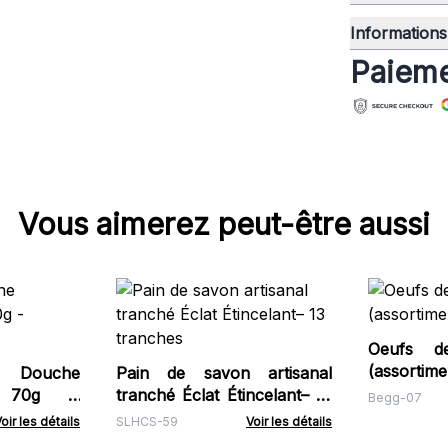
Informations 
Paieme
Vous aimerez peut-être aussi
Oeufs d
(assortime
Douche
Pain de savon artisanal
ie 70g -
tranché Éclat Étincelant– 13
Begg-07
tranches
oir les détails
SLHCS-59
Voir les détails