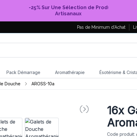
-25% Sur Une Sélection de Produits
Artisanaux
Pas de Minimum d'Achat
Li
Pack Démarrage
Aromathérapie
Ésotérisme & Crist
de Douche
AROSS-10a
16x
Ga
Aroma
Code produit: