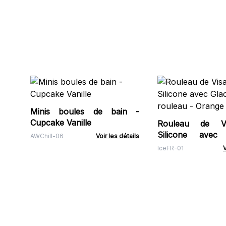
Minis boules de bain -
Cupcake Vanille
Rouleau de V
Silicone avec
AWChill-06
Voir les détails
rouleau - Orange
IceFR-01
V