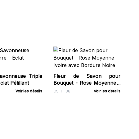
Ro
Ro
Gem
avonneuse Triple
Fleur de Savon pour
lat Pétillant
Bouquet - Rose Moyenne -
Ivoire avec Bordure Noire
Voir les détails
CSFH-88
Voir les détails