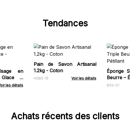
Tendances
Pain de Savon Artisanal
1.2kg - Coton
isage en
Éponge S
 Glace -
Beurre – Éc
HSBS-15
Voir les détails
oir les détails
BSS-01
Achats récents des clients