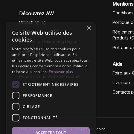
Mentions
Conditions
Découvrez AW
Dropshipping
Politique 
×
Ce site Web utilise des
Fullfilment Service EU
Règlement 
Produits (
cookies
Services de Marketing Digital
Politque d
Notre site Web utilise des cookies pour
Commerce Éthique
améliorer l'expérience utilisateur. En
utilisant notre site Web, vous acceptez tous
Aide
les cookies conformément à notre Politique
Showroom
relative aux cookies.
En savoir plus
Foire aux 
Rendez-vous Visite Showroom
Livraison
STRICTEMENT NÉCESSAIRES
Contactez
PERFORMANCE
CIBLAGE
FONCTIONNALITÉ
Copyright © 2026 AW Artisan S.L,. All rights reserved.
ACCEPTER TOUT