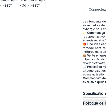
Connectez-
Les fondants de
essentielles de 
synergie pour at
✨ Comment ça 
la vapeur activer
énergisant et raf
🎁 Une idée cad
remède post-fête
intégrés dans un
📦 Vente en gr
Ajoutez facil
diversifiez votre
🛁
Praticité et h
Chaque galet est
et une utilisation
Commandez dès m
exclusive qu’ils
Spécificatio
Politique de