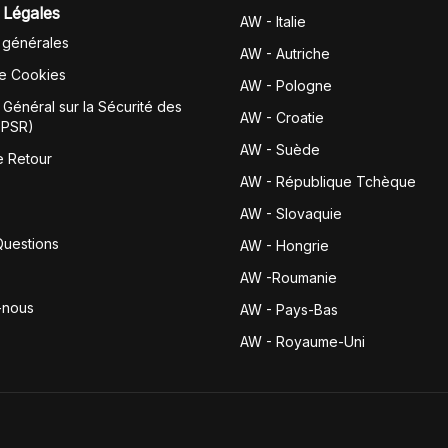
 Légales
AW - Italie
 générales
AW - Autriche
de Cookies
AW - Pologne
Général sur la Sécurité des
AW - Croatie
GPSR)
AW - Suède
e Retour
AW - République Tchèque
AW - Slovaquie
Questions
AW - Hongrie
AW -Roumanie
-nous
AW - Pays-Bas
AW - Royaume-Uni