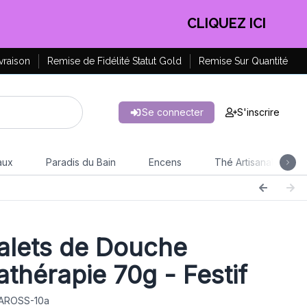
EN PROFITER !
vraison
Remise de Fidélité Statut Gold
Remise Sur Quantité
Se connecter
S'inscrire
aux
Paradis du Bain
Encens
Thé Artisanal
lets de Douche
thérapie 70g - Festif
 AROSS-10a