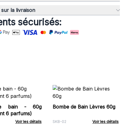
sur la livraison
nts sécurisés:
Bo
Ja
e bain - 60g
Bombe de Bain Lèvres 60g
ACB
nt 6 parfums)
Voir les détails
SKB-02
Voir les détails