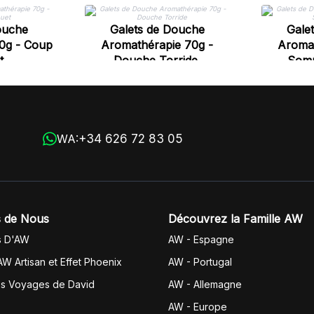
ouche
Galets de Douche
Gale
0g - Coup
Aromathérapie 70g -
Aromat
t
Douche Torride
Somm
+34 626 72 83 05
WA:
 de Nous
Découvrez la Famille AW
s D'AW
AW - Espagne
AW Artisan et Effet Phoenix
AW -
Portugal
es Voyages de David
AW - Allemagne
AW - Europe