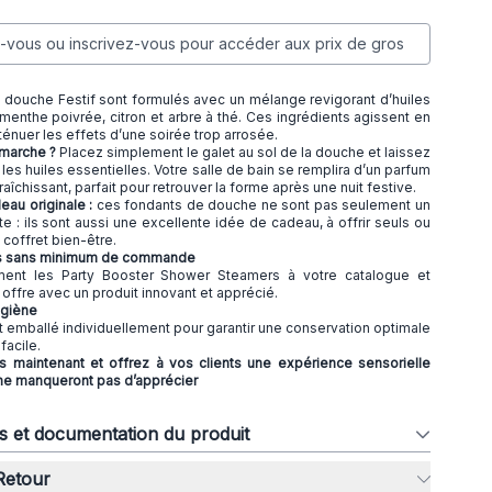
vous ou inscrivez-vous pour accéder aux prix de gros
 douche Festif sont formulés avec un mélange revigorant d’huiles
menthe poivrée, citron et arbre à thé. Ces ingrédients agissent en
ténuer les effets d’une soirée trop arrosée.
marche ?
Placez simplement le galet au sol de la douche et laissez
 les huiles essentielles. Votre salle de bain se remplira d’un parfum
raîchissant, parfait pour retrouver la forme après une nuit festive.
eau originale :
ces fondants de douche ne sont pas seulement un
 : ils sont aussi une excellente idée de cadeau, à offrir seuls ou
 coffret bien-être.
os sans minimum de commande
ement les Party Booster Shower Steamers à votre catalogue et
 offre avec un produit innovant et apprécié.
ygiène
 emballé individuellement pour garantir une conservation optimale
 facile.
aintenant et offrez à vos clients une expérience sensorielle
 ne manqueront pas d’apprécier
ns et documentation du produit
 Retour