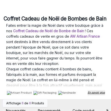
Coffret Cadeau de Noël de Bombes de Bain
Faites entrer la magie de Noël dans votre boutique grâce à
nos
Coffret Cadeau de Noël de Bombe de Bain
! Ces
coffrets cadeaux de vente en gros de
AW Artisan France
sont destinés à être vendu directement à vos clients
pendant l'époque de Noël, que ce soit dans votre
boutique, sur les marchés de Noël, ou sur votre site
internet, pour vous faire gagner du temps. Ils pourront être
mis en vente dès leur réception.
Chaque coffret cadeau contient 4 bombes de bains,
fabriqués à la main, aux formes et parfums évoquant la
magie de Noël. Le coffret en lui-même à été pensé et
dessiné pour être à la fois attractif visuellement, mais aussi
élégant, pour que ce coffret puisse être offert au plus
Artisan Product
Gift Packaging
Handmade
En savoir plus
grand nombre.
Leur petit prix attractif conviendra à la plupart de vos clients
Affichage
6
de
6
Produits
Connectez-vous ou
Connectez-vous ou
pour qu'ils puissent trouver le cadeau qu'ils recherchent,
inscrivez-vous pour
inscrivez-vous pour
Nouveautés
Recommandé
Code produit
N