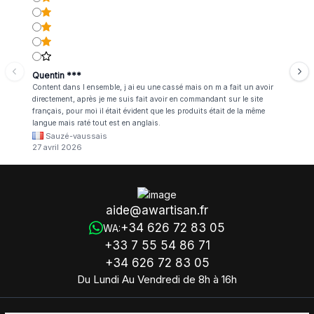
Quentin ***
Content dans l ensemble, j ai eu une cassé mais on m a fait un avoir
directement, après je me suis fait avoir en commandant sur le site
français, pour moi il était évident que les produits était de la même
langue mais raté tout est en anglais.
Sauzé-vaussais
27 avril 2026
aide@awartisan.fr
+34 626 72 83 05
WA:
+33 7 55 54 86 71
+34 626 72 83 05
Du Lundi Au Vendredi de 8h à 16h