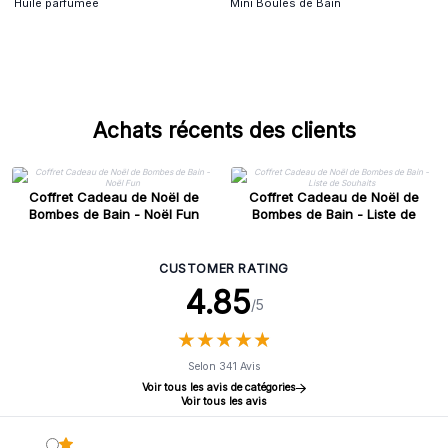
Huile parfumée
Mini Boules de Bain
Achats récents des clients
Coffret Cadeau de Noël de
Coffret Cadeau de Noël de
Bombes de Bain - Noël Fun
Bombes de Bain - Liste de
Souhaits
CUSTOMER RATING
4.85
/5
★
★
★
★
★
★
★
★
★
★
Selon 341 Avis
Voir tous les avis de catégories
Voir tous les avis