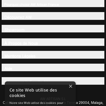
Pourquoi choisir AW Artisan France
Découvrez AW
Showroom
À Propos de Nous
Mentions Légales
Aide
Découvrez la Famille AW
×
Ce site Web utilise des
cookies
AW ARTISAN S.L
Calle Caleta de Vélez Nº 39-41 P.I Santa Teresa 29004, Malaga,
Notre site Web utilise des cookies pour