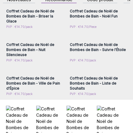
accéder aux prix de gros
accéder aux prix de gros
que ce soit pour la famille, des amis ou des collègues de
travail.
Coffret Cadeau de Noël de
Coffret Cadeau de Noël de
Commandez dès aujourd'hui ces superbes coffrets cadeau
Bombes de Bain - Briser la
Bombes de Bain - Noël Fun
Glace
de Noël de bombe de bain en gros afin de faire entrer la
Connectez-vous ou
Connectez-vous ou
PVP : €14.70/pack
PVP : €14.70/Piece
magie de Noël et préparez votre boutique pour les fêtes !
inscrivez-vous pour
inscrivez-vous pour
accéder aux prix de gros
accéder aux prix de gros
Coffret Cadeau de Noël de
Coffret Cadeau de Noël de
Bombes de Bain - Nuit
Bombes de Bain - Suivre l'Étoile
Silencieuse
Connectez-vous ou
Connectez-vous ou
PVP : €14.70/pack
PVP : €14.70/pack
inscrivez-vous pour
inscrivez-vous pour
accéder aux prix de gros
accéder aux prix de gros
Coffret Cadeau de Noël de
Coffret Cadeau de Noël de
Bombes de Bain - Ville de Pain
Bombes de Bain - Liste de
d'Épice
Souhaits
PVP : €14.70/pack
PVP : €14.70/pack