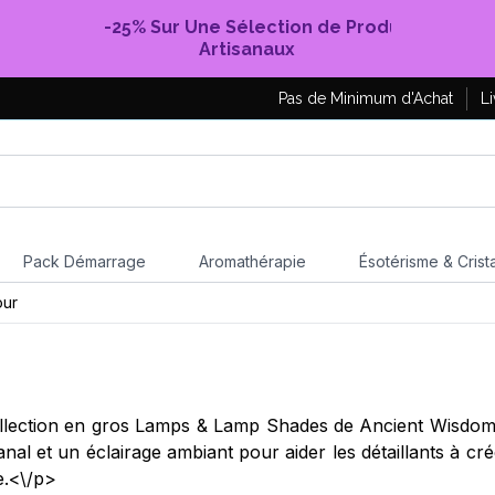
-25% Sur Une Sélection de Produits
Artisanaux
Pas de Minimum d'Achat
Li
Pack Démarrage
Aromathérapie
Ésotérisme & Crist
our
 collection en gros Lamps & Lamp Shades de Ancient Wisdo
sanal et un éclairage ambiant pour aider les détaillants à 
re.<\/p>