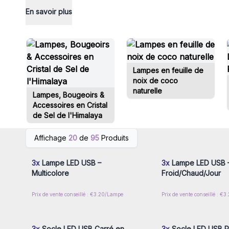
En savoir plus
Lampes en feuille de
noix de coco
naturelle
Lampes, Bougeoirs &
Accessoires en Cristal
de Sel de l'Himalaya
Connectez-vous ou inscrivez-
Connectez-vous ou i
Affichage
20
de
95
Produits
vous pour accéder aux prix de
vous pour accéder au
gros
gros
3x
Lampe LED USB –
3x
Lampe LED USB –
Multicolore
Froid/Chaud/Jour
Prix de vente conseillé : €3.20/Lampe
Prix de vente conseillé : €
Connectez-vous ou inscrivez-
Connectez-vous ou i
vous pour accéder aux prix de
vous pour accéder au
gros
gros
3x
Socle LED USB Carré en
3x
Socle LED USB 