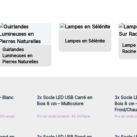
Lampes en Sélénite
Lampe 
Guirlandes
Racine
Lumineuses en
Pierres Naturelles
nscrivez-
Connectez-vous ou inscrivez-
Connecte
x prix de
vous pour accéder aux prix de
vous pou
gros
 Blanc
3x
Socle LED USB Carré en
3x
Socle L
Bois 8 cm – Multicolore
Bois 8 cm 
Froid/Chau
3.20/Lampe
Prix de vente conseillé : €5.40/Socle
Prix de vente c
nscrivez-
Connectez-vous ou inscrivez-
Connecte
x prix de
vous pour accéder aux prix de
vous pou
gros
Rond en
3x
Socle LED USB Rond en
3x
Socle L