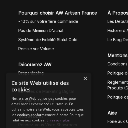
Pourquoi choisir AW Artisan France
À Propos
- 10% sur votre 1ère commande
Les Début
Pas de Minimun D'achat
Histoire d'
Système de Fidélité Statut Gold
Le Blog D
Remise sur Volume
Mentions
Conditions
Découvrez AW
Dropshipping
Politique 
×
Ce site Web utilise des
Fullfilment Service EU
Règlement 
Produits (
cookies
Services de Marketing Digital
Politque d
Notre site Web utilise des cookies pour
Commerce Éthique
améliorer l'expérience utilisateur. En
utilisant notre site Web, vous acceptez tous
Aide
les cookies conformément à notre Politique
Showroom
relative aux cookies.
En savoir plus
Foire aux 
Rendez-vous Visite Showroom