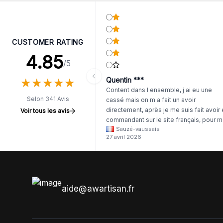
CUSTOMER RATING
4.85
/5
★
★
★
★
★
★
★
★
★
★
Quentin ***
Content dans l ensemble, j ai eu une
Selon 341 Avis
cassé mais on m a fait un avoir
directement, après je me suis fait avoir
Voir tous les avis
commandant sur le site français, pour m
Sauzé-vaussais
il était évident que les produits était de 
27 avril 2026
même langue mais raté tout est en
anglais.
aide@awartisan.fr