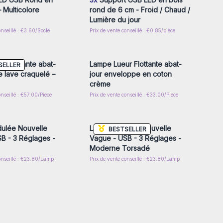
 Multicolore
rond de 6 cm - Froid / Chaud /
Lumière du jour
onseillé : €3.60/Socle
Prix de vente conseillé : €0.85/pièce
z-vous ou inscrivez-
Connectez-vous ou inscrivez-
r accéder aux prix de
vous pour accéder aux prix de
gros
gros
r Flottante abat-
Lampe Lueur Flottante abat-
SELLER
e lave craquelé –
jour enveloppe en coton
crème
onseillé : €57.00/Piece
Prix de vente conseillé : €33.00/Piece
z-vous ou inscrivez-
Connectez-vous ou inscrivez-
r accéder aux prix de
vous pour accéder aux prix de
gros
gros
ulée Nouvelle
LampeOndulée Nouvelle
BESTSELLER
B - 3 Réglages -
Vague - USB - 3 Réglages -
Moderne Torsadé
conseillé : €23.80/Lamp
Prix de vente conseillé : €23.80/Lamp