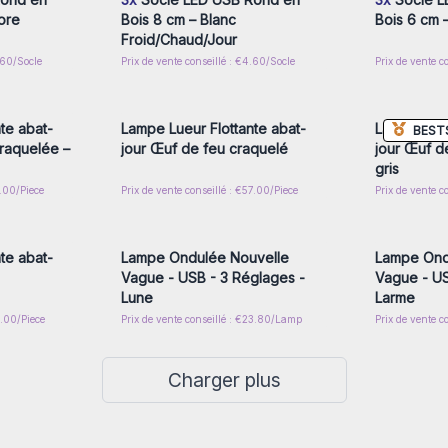
ore
Bois 8 cm – Blanc
Bois 6 cm –
Froid/Chaud/Jour
.60/Socle
Prix de vente conseillé : €4.60/Socle
Prix de vente c
nscrivez-
Connectez-vous ou inscrivez-
Connecte
x prix de
vous pour accéder aux prix de
vous pou
gros
te abat-
Lampe Lueur Flottante abat-
Lampe Lueu
BEST
craquelée –
jour Œuf de feu craquelé
jour Œuf d
gris
1.00/Piece
Prix de vente conseillé : €57.00/Piece
Prix de vente c
nscrivez-
Connectez-vous ou inscrivez-
Connecte
x prix de
vous pour accéder aux prix de
vous pou
gros
te abat-
Lampe Ondulée Nouvelle
Lampe Ond
Vague - USB - 3 Réglages -
Vague - US
Lune
Larme
7.00/Piece
Prix de vente conseillé : €23.80/Lamp
Prix de vente 
Charger plus