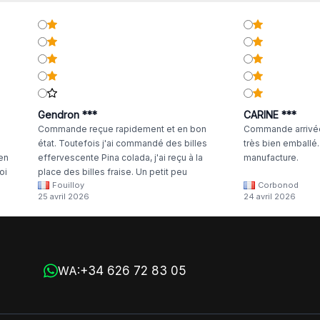
Gendron ***
CARINE ***
Commande reçue rapidement et en bon
Commande arrivée
état. Toutefois j'ai commandé des billes
très bien emballé
 en
effervescente Pina colada, j'ai reçu à la
manufacture.
oi
place des billes fraise. Un petit peu
Fouilloy
Corbonod
la
dommage
25 avril 2026
24 avril 2026
+34 626 72 83 05
WA: