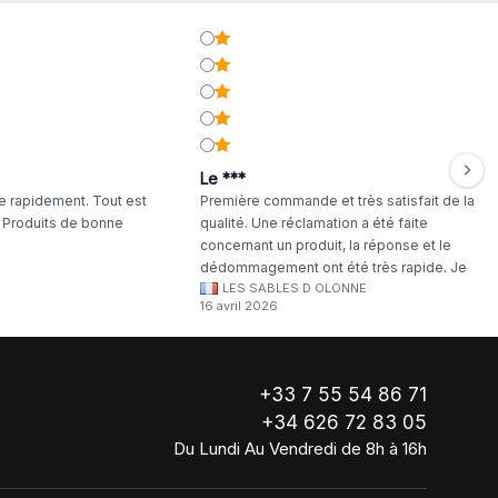
Le ***
 rapidement. Tout est
Première commande et très satisfait de la
. Produits de bonne
qualité. Une réclamation a été faite
concernant un produit, la réponse et le
dédommagement ont été très rapide. Je
LES SABLES D OLONNE
continuerai à commander chez WA Artisan
16 avril 2026
!
+33 7 55 54 86 71
+34 626 72 83 05
Du Lundi Au Vendredi de 8h à 16h