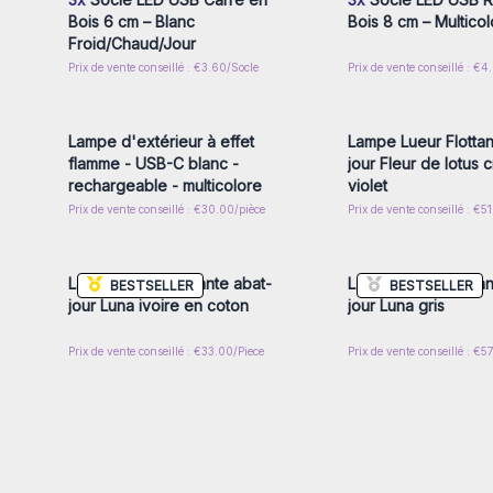
Bois 6 cm – Blanc
Bois 8 cm – Multicol
Froid/Chaud/Jour
Prix de vente conseillé : €3.60/Socle
Prix de vente conseillé : €4
Connectez-vous ou inscrivez-
Connectez-vous ou i
vous pour accéder aux prix de
vous pour accéder au
gros
gros
Lampe d'extérieur à effet
Lampe Lueur Flottan
flamme - USB-C blanc -
jour Fleur de lotus 
rechargeable - multicolore
violet
Prix de vente conseillé : €30.00/pièce
Prix de vente conseillé : €5
Connectez-vous ou inscrivez-
Connectez-vous ou i
vous pour accéder aux prix de
vous pour accéder au
gros
gros
Lampe Lueur Flottante abat-
Lampe Lueur Flottan
BESTSELLER
BESTSELLER
jour Luna ivoire en coton
jour Luna gris
Prix de vente conseillé : €33.00/Piece
Prix de vente conseillé : €5