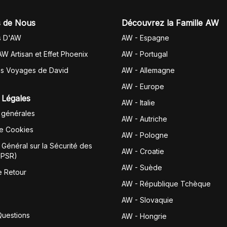
 de Nous
Découvrez la Famille AW
s D'AW
AW - Espagne
AW Artisan et Effet Phoenix
AW -
Portugal
es Voyages de David
AW - Allemagne
AW - Europe
 Légales
AW - Italie
 générales
AW - Autriche
de Cookies
AW - Pologne
Général sur la Sécurité des
AW - Croatie
GPSR)
AW - Suède
e Retour
AW - République Tchèque
AW - Slovaquie
Questions
AW - Hongrie