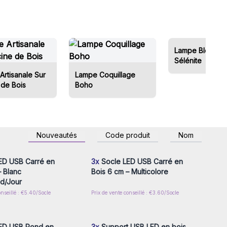
Lampe Bloc de
Sélénite
Artisanale Sur
Lampe Coquillage
 de Bois
Boho
z-vous ou inscrivez-
Connectez-vous ou inscrivez-
Nouveautés
Code produit
Nom
r accéder aux prix de
vous pour accéder aux prix de
gros
gros
ED USB Carré en
3x
Socle LED USB Carré en
– Blanc
Bois 6 cm – Multicolore
d/Jour
onseillé : €5.40/Socle
Prix de vente conseillé : €3.60/Socle
z-vous ou inscrivez-
Connectez-vous ou inscrivez-
r accéder aux prix de
vous pour accéder aux prix de
gros
gros
ED USB Rond en
3x
Support USB LED en bois