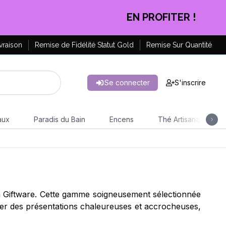
CLIQUEZ ICI
vraison
Remise de Fidélité Statut Gold
Remise Sur Quantité
Se connecter
S'inscrire
aux
Paradis du Bain
Encens
Thé Artisanal
m Giftware. Cette gamme soigneusement sélectionnée
créer des présentations chaleureuses et accrocheuses,