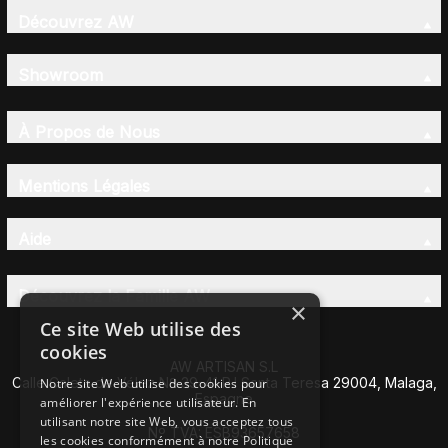
Découvrez AW
Showroom
À Propos de Nous
Mentions Légales
Aide
Découvrez la Famille AW
×
Ce site Web utilise des
cookies
AW ARTISAN S.L
Calle Caleta de Vélez Nº 39-41 P.I Santa Teresa 29004, Malaga,
Notre site Web utilise des cookies pour
Espagne
améliorer l'expérience utilisateur. En
utilisant notre site Web, vous acceptez tous
Nº TVA: ESB93657658
les cookies conformément à notre Politique