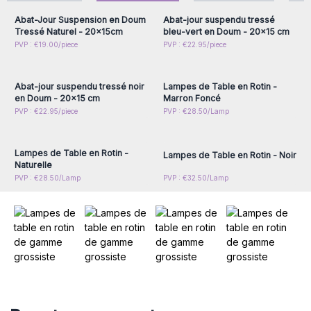
jeter un œil à notre département de
décoration
.
Ces lampes en osier sont livrées avec un câble et une
Abat-Jour Suspension en Doum
Abat-jour suspendu tressé
Tressé Naturel - 20x15cm
bleu-vert en Doum - 20x15 cm
ampoule, prêtes à être vendues.
Connectez-vous ou
Connectez-vous ou
PVP : €19.00/piece
PVP : €22.95/piece
Commandez-les dès maintenant et apportez un peu de
inscrivez-vous pour
inscrivez-vous pour
accéder aux prix de gros
accéder aux prix de gros
l'Indonésie à vos clients.
Abat-jour suspendu tressé noir
Lampes de Table en Rotin -
en Doum - 20x15 cm
Marron Foncé
Connectez-vous ou
Connectez-vous ou
PVP : €22.95/piece
PVP : €28.50/Lamp
inscrivez-vous pour
inscrivez-vous pour
accéder aux prix de gros
accéder aux prix de gros
Lampes de Table en Rotin -
Lampes de Table en Rotin - Noir
Naturelle
PVP : €28.50/Lamp
PVP : €32.50/Lamp