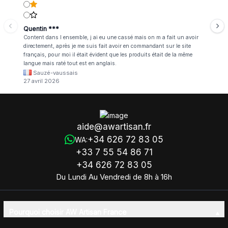
Quentin ***
Content dans l ensemble, j ai eu une cassé mais on m a fait un avoir
directement, après je me suis fait avoir en commandant sur le site
français, pour moi il était évident que les produits était de la même
langue mais raté tout est en anglais.
Sauzé-vaussais
27 avril 2026
aide@awartisan.fr
+34 626 72 83 05
WA:
+33 7 55 54 86 71
+34 626 72 83 05
Du Lundi Au Vendredi de 8h à 16h
Pourquoi choisir AW Artisan France