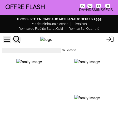
OFFRE FLASH
00
03
55
38
DAY
HRS
MINS
SECS
GROSSISTE EN CADEAUX ARTISANAUX DEPUIS 1995
Pas de Minimum d'Achat
Livraison
Remise de Fidélité Statut Gold
Remise Sur Quantité
Lampes et abat-jour
Lampes en Sélénite