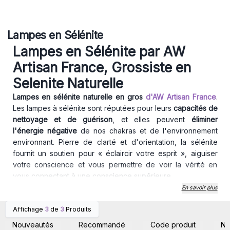
Lampes en Sélénite
Lampes en Sélénite par AW
Artisan France, Grossiste en
Selenite Naturelle
Lampes en sélénite naturelle en gros
d'AW Artisan France
.
Les lampes à sélénite sont réputées pour leurs
capacités de
nettoyage et de guérison
, et elles peuvent
éliminer
l'énergie négative
de nos chakras et de l'environnement
environnant. Pierre de clarté et d'orientation, la sélénite
fournit un soutien pour « éclaircir votre esprit », aiguiser
votre conscience et vous permettre de voir la vérité en
vous connectant à une conscience supérieure.
Les douces
qualités curatives du sélénite
peuvent être
En savoir plus
utilisées pour fournir une protection contre les énergies
Affichage
3
de
3
Produits
négatives afin de
créer un espace sûr et calme avec une
Connectez-vous ou
Connectez-vous ou
inscrivez-vous pour
inscrivez-vous pour
atmosphère paisible
. La sélénite purifie les cristaux en
Nouveautés
Recommandé
Code produit
N
accéder aux prix de gros
accéder aux prix de gros