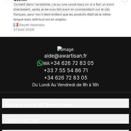
Content dans l ensemble, j ai eu une cassé mais on m a fait un avoir
directement, après je me suis fait avoir en commandant sur le site
français, pour moi il était évident que les produits était de la même
langue mais raté tout est en anglais.
Sauzé-vaussais
27 avril 2026
aide@awartisan.fr
+34 626 72 83 05
WA:
+33 7 55 54 86 71
+34 626 72 83 05
Du Lundi Au Vendredi de 8h à 16h
Pourquoi choisir AW Artisan France
Découvrez AW