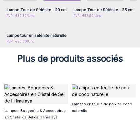
renouvelant leur énergie. La sélénite a également des
propriétés calmantes qui la rendent
idéale pour la
Lampe Tour de Sélénite - 20 cm
Lampe Tour de Sélénite - 25 cm
méditation ou le travail spirituel
.
Connectez-vous ou
PVP : €39.30/Und
PVP : €52.80/Und
inscrivez-vous pour
Les lampes tour sélénite sont de très beaux cristaux
accéder aux prix de gros
naturels et une fabuleuse idée cadeau. Chaque lampe de
Lampe tour en sélénite naturelle
tour au sélénite naturel en gros est livrée avec un cable
PVP : €30.00/Und
d'alimentation.
Merci de noter que l'ampoule (type E14) n'est pas fournit.
Plus de produits associés
Lampes en feuille de noix de coco
Lampes, Bougeoirs & Accessoires
naturelle
en Cristal de Sel de l'Himalaya