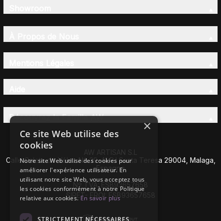
Showroom
À Propos de Nous
Mentions Légales
Aide
Découvrez la Famille AW
×
Ce site Web utilise des
cookies
AW ARTISAN S.L
Calle Caleta de Vélez Nº 39-41 P.I Santa Teresa 29004, Malaga,
Notre site Web utilise des cookies pour
Espagne
améliorer l'expérience utilisateur. En
utilisant notre site Web, vous acceptez tous
Nº TVA: ESB93657658
les cookies conformément à notre Politique
SIRET- EROI: ESB93657658
relative aux cookies.
En savoir plus
STRICTEMENT NÉCESSAIRES