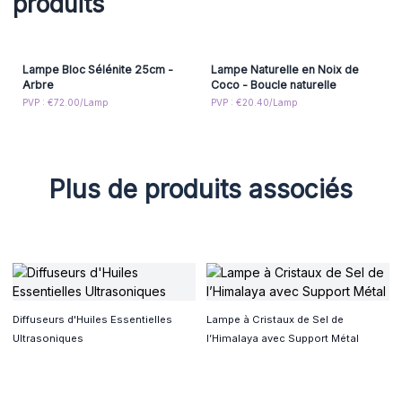
produits
des atouts incontournables pour dynamiser vos ventes et
enrichir votre offre décorative.
N'oubliez pas d'en allumer quelques une dans votre
boutique et faites craquer vos clients en un coup de lumière
Lampe Bloc Sélénite 25cm -
Lampe Naturelle en Noix de
Arbre
Coco - Boucle naturelle
!
PVP : €72.00/Lamp
PVP : €20.40/Lamp
Plus de produits associés
Diffuseurs d'Huiles Essentielles
Lampe à Cristaux de Sel de
Ultrasoniques
l’Himalaya avec Support Métal