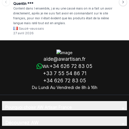
Quentin ***
Content dans l ensemble, j ai eu une cassé mais on m a fait un avoir
directement, après je me suis fait avoir en commandant sur le site
français, pour moi il était évident que les produits était de la même
langue mais raté tout est en anglais.
Sauzé-vaussais
27 avril 2026
aide@awartisan.fr
+34 626 72 83 05
WA:
+33 7 55 54 86 71
+34 626 72 83 05
Du Lundi Au Vendredi de 8h à 16h
Pourquoi choisir AW Artisan France
Découvrez AW