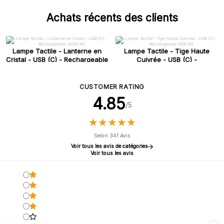
Achats récents des clients
Lampe Tactile - Lanterne en
Lampe Tactile - Tige Haute
Cristal - USB (C) - Rechargeable
Cuivrée - USB (C) -
(2000 W)
Rechargeable (400 W)
CUSTOMER RATING
4.85
/5
★
★
★
★
★
★
★
★
★
★
Selon 341 Avis
Voir tous les avis de catégories
Voir tous les avis