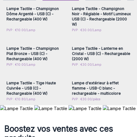
garantit une recharge rapide, sécurisée et compatible avec
les adaptateurs modernes.
Lampe Tactile - Champignon
Lampe Tactile - Champignon
Dôme Argenté - USB (C) -
Noir - Réglable - Motif Lumineux
Pourquoi les lampes tactiles captent-
Rechargeable (400 W)
USB (C) - Rechargeable (2000
elles l’attention en boutique ?
W)
Connectez-vous ou
Connectez-vous ou
PVP : €10.00/Lamp
PVP : €30.00/Lamp
Les Lampes Tactiles apportent un
effet "wow"
immédiat
inscrivez-vous pour
inscrivez-vous pour
accéder aux prix de gros
accéder aux prix de gros
auprès de vos clients. Cette intéraction immédiate permet
de surprendre et intriguer le client, ce qui débouche
Lampe Tactile - Champignon
Lampe Tactile - Lanterne en
généralement sur une opportunités de vente. C'est le
Plat Bronze - USB (C) -
Cristal - USB (C) - Rechargeable
produit qui approche directement le client, et non le
Rechargeable (400 W)
(2000 W)
Connectez-vous ou
Connectez-vous ou
PVP : €10.00/Lamp
PVP : €30.00/Lamp
vendeur.
inscrivez-vous pour
inscrivez-vous pour
Le
design soigné et moderne
ajoute à cette intéraction
accéder aux prix de gros
accéder aux prix de gros
avec vos clients. Ces lampes tactiles pourront facilement
Lampe Tactile - Tige Haute
Lampe d'extérieur à effet
s'intégrer à tout type d'intérieur, peut importe la décoration,
Cuivrée - USB (C) -
flamme - USB-C blanc -
vous permettant de cibler un grand nombre de client sans
Rechargeable (400 W)
rechargeable - multicolore
restiction.
PVP : €10.80/Lamp
PVP : €30.00/pièce
Leur fonctionnement sur batterie permet une utilisation
flexible de ces lampes, pouvant être changer de pièce en
toute simplicité. Vos clients vont les adorer !
Ces lampes attirent l’œil en magasin, invitent à l’interaction
Boostez vos ventes avec ces
et séduisent par leur praticité et leur esthétique élégante —