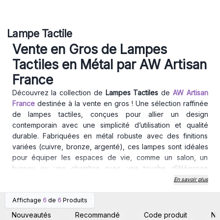
Lampe Tactile
Vente en Gros de Lampes
Tactiles en Métal par AW Artisan
France
Découvrez la collection de
Lampes Tactiles
de
AW Artisan
France
destinée à la vente en gros ! Une sélection raffinée
de lampes tactiles, conçues pour allier un design
contemporain avec une simplicité d’utilisation et qualité
durable. Fabriquées en métal robuste avec des finitions
variées (cuivre, bronze, argenté), ces lampes sont idéales
pour équiper les espaces de vie, comme un salon, un
bureau ou une chambre avec une touche d’élégance
discrète.
En savoir plus
Il suffit d’un simple contact pour allumer ou éteindreces
Affichage
6
de
6
Produits
lampes de vente en gros, une fonctionnalité intuitive qui
Connectez-vous ou
Connectez-vous ou
inscrivez-vous pour
inscrivez-vous pour
séduit tous les utilisateurs ! De plus, l’alimentation en USB-C
Nouveautés
Recommandé
Code produit
N
accéder aux prix de gros
accéder aux prix de gros