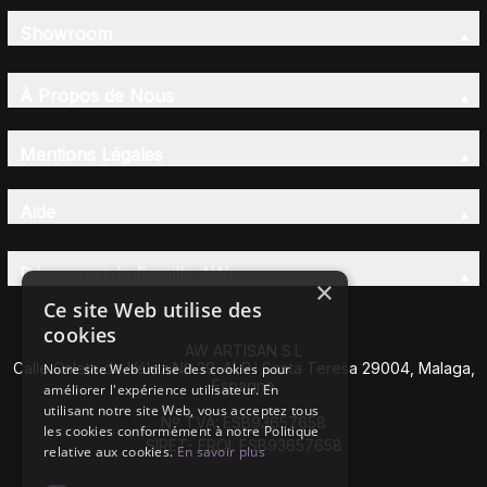
Showroom
À Propos de Nous
Mentions Légales
Aide
Découvrez la Famille AW
×
Ce site Web utilise des
cookies
AW ARTISAN S.L
Calle Caleta de Vélez Nº 39-41 P.I Santa Teresa 29004, Malaga,
Notre site Web utilise des cookies pour
Espagne
améliorer l'expérience utilisateur. En
utilisant notre site Web, vous acceptez tous
Nº TVA: ESB93657658
les cookies conformément à notre Politique
SIRET- EROI: ESB93657658
relative aux cookies.
En savoir plus