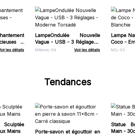
hantement
LampeOndulée Nouvelle
Lampe Nat
cieuses -
Vague - USB - 3 Réglages -
Coco - En
Moderne Torsadé
oir les détails
NWaveL-04
Voir les détails
NCL-03
Tendances
 Sculptée
Statue B
ux Mains
Main - 30
Porte-savon et égouttoir en