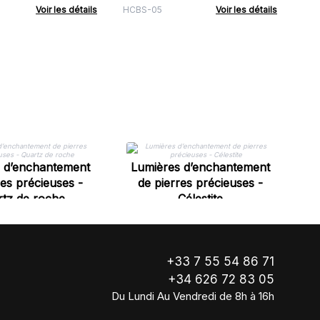
Voir les détails
HCBS-05
Voir les détails
L
 d’enchantement
Lumières d’enchantement
res précieuses -
de pierres précieuses -
tz de roche
Célestite
+33 7 55 54 86 71
+34 626 72 83 05
Du Lundi Au Vendredi de 8h à 16h