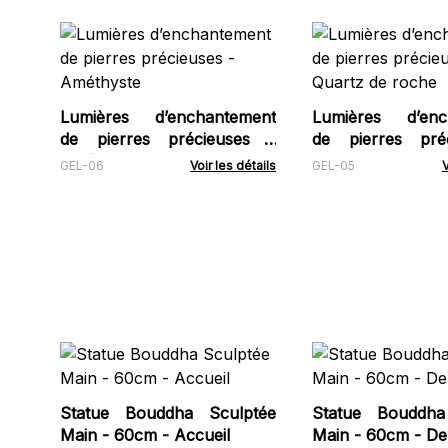
Lumières d’enchantement
Lumières d’enc
de pierres précieuses -
de pierres pré
Améthyste
Quartz de roche
GEL-06
Voir les détails
GEL-05
V
Statue Bouddha Sculptée
Statue Bouddha
Main - 60cm - Accueil
Main - 60cm - De