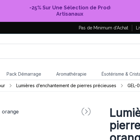
-25% Sur Une Sélection de Produits
Artisanaux
Pas de Minimum d'Achat
Li
Pack Démarrage
Aromathérapie
Ésotérisme & Crist
our
Lumières d’enchantement de pierres précieuses
GEL-0
Lumiè
pierr
oran