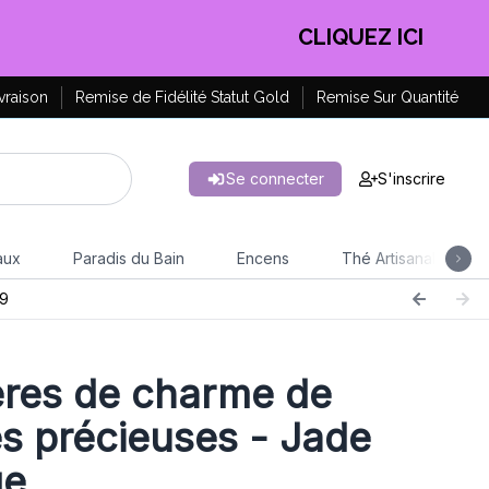
EN PROFITER !
vraison
Remise de Fidélité Statut Gold
Remise Sur Quantité
Se connecter
S'inscrire
aux
Paradis du Bain
Encens
Thé Artisanal
9
res de charme de
es précieuses - Jade
ge