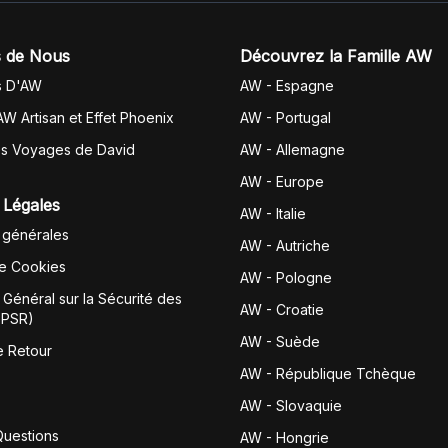
 de Nous
Découvrez la Famille AW
s D'AW
AW - Espagne
AW Artisan et Effet Phoenix
AW -
Portugal
es Voyages de David
AW - Allemagne
AW - Europe
 Légales
AW - Italie
 générales
AW - Autriche
de Cookies
AW - Pologne
Général sur la Sécurité des
AW - Croatie
GPSR)
AW - Suède
e Retour
AW - République Tchèque
AW - Slovaquie
Questions
AW - Hongrie