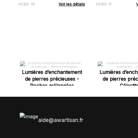
HCBS-10
Voir les détails
HCBS-11
V
Lumières d’enchantement
Lumières d’enc
de pierres précieuses -
de pierres préc
Roches mélangées
Célestit
aide@awartisan.fr