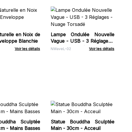
La
Co
NCL
urelle en Noix de
Lampe Ondulée Nouvelle
veloppe Blanchie
Vague - USB - 3 Réglages -
Nuage Torsadé
Voir les détails
NWaveL-02
Voir les détails
Ca
Ce
Cl
ouddha Sculptée
Statue Bouddha Sculptée
IND
cm - Mains Basses
Main - 30cm - Acceuil