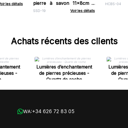
pierre à savon 11x8cm -
oir les détails
HCBS-04
Carré classique
SSD-19
Voir les détails
Achats récents des clients
hantement
Lumières d’enchantement
Lumières
ieuses -
de pierres précieuses -
de pier
e
Quartz de roche
Quar
+34 626 72 83 05
WA: