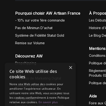
Pourquoi choisir AW Artisan France
À Propos
- 10% sur votre 1ère commande
Les Début
Pas de Minimun D'achat
Histoire d'
Système de Fidélité Statut Gold
Le Blog D
Remise sur Volume
Mentions
Conditions
Découvrez AW
Dropshipping
Politique 
×
Ce site Web utilise des
Fullfilment Service EU
Règlement 
Produits (
cookies
Services de Marketing Digital
Politque d
Notre site Web utilise des cookies pour
Commerce Éthique
améliorer l'expérience utilisateur. En
utilisant notre site Web, vous acceptez tous
Aide
les cookies conformément à notre Politique
Showroom
relative aux cookies.
En savoir plus
Foire aux 
Rendez-vous Visite Showroom