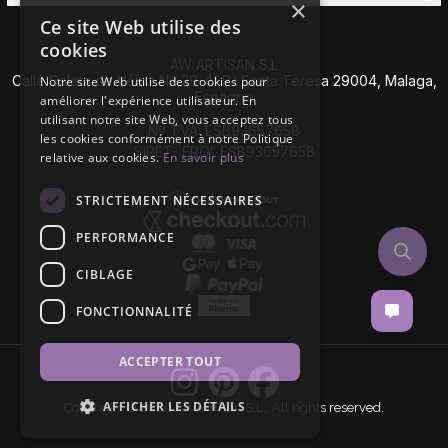
×
Ce site Web utilise des
cookies
AW ARTISAN S.L
Calle Caleta de Vélez Nº 39-41 P.I Santa Teresa 29004, Malaga,
Notre site Web utilise des cookies pour
Espagne
améliorer l'expérience utilisateur. En
utilisant notre site Web, vous acceptez tous
Nº TVA: ESB93657658
les cookies conformément à notre Politique
SIRET- EROI: ESB93657658
relative aux cookies.
En savoir plus
STRICTEMENT NÉCESSAIRES
PERFORMANCE
CIBLAGE
FONCTIONNALITÉ
ACCEPTER TOUT
AFFICHER LES DÉTAILS
Copyright © 2026 AW Artisan S.L,. All rights reserved.