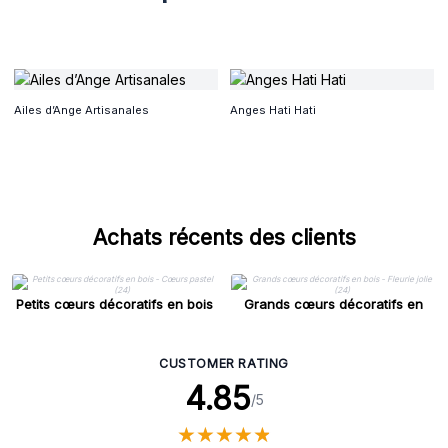
Ailes d’Ange Artisanales
Anges Hati Hati
Achats récents des clients
Petits cœurs décoratifs en bois
Grands cœurs décoratifs en
- Cœurs pastel (24)
bois - Fleurie jolie (24)
CUSTOMER RATING
4.85
/5
★
★
★
★
★
★
★
★
★
★