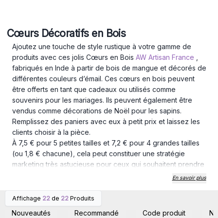
Cœurs Décoratifs en Bois
Ajoutez une touche de style rustique à votre gamme de
produits avec ces jolis Cœurs en Bois
AW Artisan France
,
fabriqués en Inde à partir de bois de mangue et décorés de
différentes couleurs d’émail. Ces cœurs en bois peuvent
être offerts en tant que cadeaux ou utilisés comme
souvenirs pour les mariages. Ils peuvent également être
vendus comme décorations de Noël pour les sapins.
Remplissez des paniers avec eux à petit prix et laissez les
clients choisir à la pièce.
À 7,5 € pour 5 petites tailles et 7,2 € pour 4 grandes tailles
(ou 1,8 € chacune), cela peut constituer une stratégie
marketing très astucieuse pour ceux qui souhaitent prendre
le pack entier, car ils pourraient estimer que cela en vaut la
En savoir plus
peine. Cette collection en gros comprend également
12
magnifiques designs de cœurs
. Inspirés par des fleurs
Affichage
22
de
22
Produits
Connectez-vous ou
Connectez-vous ou
gracieuses ou des accents modernes, ces cœurs
inscrivez-vous pour
inscrivez-vous pour
Nouveautés
Recommandé
Code produit
N
accéder aux prix de gros
accéder aux prix de gros
s’adaptent à divers styles, du vintage au bohème en