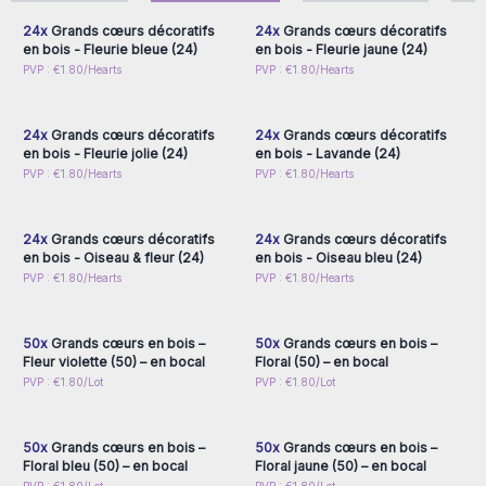
passant par le contemporain.
24x
Grands cœurs décoratifs
24x
Grands cœurs décoratifs
Chaque cœur est également accompagné d'une ficelle en
en bois - Fleurie bleue (24)
en bois - Fleurie jaune (24)
jute permettant de les suspendre, en faisant ainsi des objets
Connectez-vous ou
Connectez-vous ou
PVP : €1.80/Hearts
PVP : €1.80/Hearts
inscrivez-vous pour
inscrivez-vous pour
décoratifs pour la maison, les boutiques, les cafés ou les
accéder aux prix de gros
accéder aux prix de gros
magasins d'artisanat.
24x
Grands cœurs décoratifs
24x
Grands cœurs décoratifs
Deux tailles sont disponibles : petite (4 x 4 x 1,5 cm) et
en bois - Fleurie jolie (24)
en bois - Lavande (24)
grande (5 x 5 x 2,5 cm).
Connectez-vous ou
Connectez-vous ou
PVP : €1.80/Hearts
PVP : €1.80/Hearts
inscrivez-vous pour
inscrivez-vous pour
Choisissez parmi 12 designs et offrez à vos clients la
accéder aux prix de gros
accéder aux prix de gros
possibilité de repartir avec une pièce artisanale ! Chaque
décoration a été réalisée avec amour, alors procurez-vous
24x
Grands cœurs décoratifs
24x
Grands cœurs décoratifs
en bois - Oiseau & fleur (24)
en bois - Oiseau bleu (24)
davantage de stock ici et remettez ces élégants Cœurs en
Connectez-vous ou
Connectez-vous ou
PVP : €1.80/Hearts
PVP : €1.80/Hearts
Bois Décoratifs faits à la main à vos clients de valeur.
inscrivez-vous pour
inscrivez-vous pour
accéder aux prix de gros
accéder aux prix de gros
50x
Grands cœurs en bois –
50x
Grands cœurs en bois –
Fleur violette (50) – en bocal
Floral (50) – en bocal
Connectez-vous ou
Connectez-vous ou
PVP : €1.80/Lot
PVP : €1.80/Lot
inscrivez-vous pour
inscrivez-vous pour
accéder aux prix de gros
accéder aux prix de gros
50x
Grands cœurs en bois –
50x
Grands cœurs en bois –
Floral bleu (50) – en bocal
Floral jaune (50) – en bocal