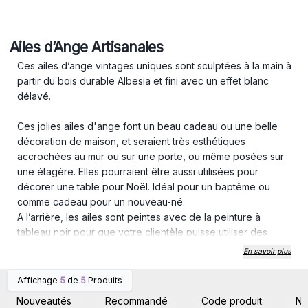
Ailes d’Ange Artisanales
Ces ailes d’ange vintages uniques sont sculptées à la main à
partir du bois durable Albesia et fini avec un effet blanc
délavé.
Ces jolies ailes d'ange font un beau cadeau ou une belle
décoration de maison, et seraient très esthétiques
accrochées au mur ou sur une porte, ou même posées sur
une étagère. Elles pourraient être aussi utilisées pour
décorer une table pour Noël. Idéal pour un baptême ou
comme cadeau pour un nouveau-né.
A l’arrière, les ailes sont peintes avec de la peinture à
tableau noir pour que votre clientèle puisse utiliser des
craies pour y écrire des messages.
En savoir plus
Affichage
5
de
5
Produits
Connectez-vous ou
Connectez-vous ou
inscrivez-vous pour
inscrivez-vous pour
Nouveautés
Recommandé
Code produit
N
accéder aux prix de gros
accéder aux prix de gros