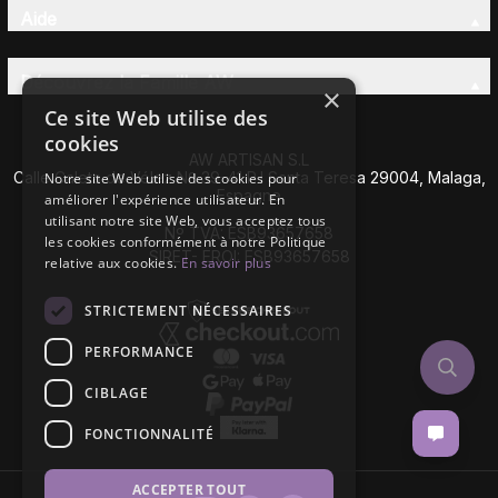
Aide
Découvrez la Famille AW
×
Ce site Web utilise des
cookies
AW ARTISAN S.L
Calle Caleta de Vélez Nº 39-41 P.I Santa Teresa 29004, Malaga,
Notre site Web utilise des cookies pour
Espagne
améliorer l'expérience utilisateur. En
utilisant notre site Web, vous acceptez tous
Nº TVA: ESB93657658
les cookies conformément à notre Politique
SIRET- EROI: ESB93657658
relative aux cookies.
En savoir plus
STRICTEMENT NÉCESSAIRES
PERFORMANCE
CIBLAGE
FONCTIONNALITÉ
ACCEPTER TOUT