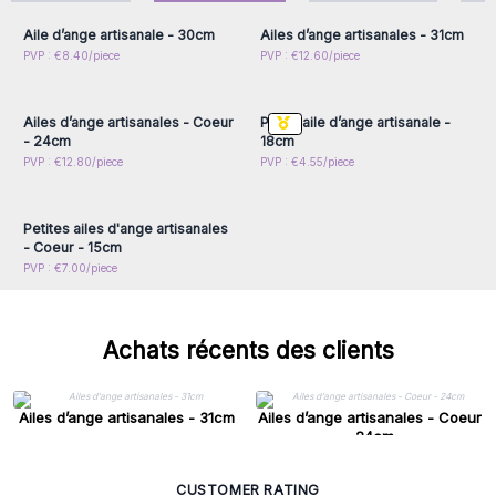
Aile d’ange artisanale - 30cm
Ailes d’ange artisanales - 31cm
Connectez-vous ou
Connectez-vous ou
PVP : €8.40/piece
PVP : €12.60/piece
inscrivez-vous pour
inscrivez-vous pour
accéder aux prix de gros
accéder aux prix de gros
Ailes d’ange artisanales - Coeur
Petite aile d’ange artisanale -
- 24cm
18cm
Connectez-vous ou
PVP : €12.80/piece
PVP : €4.55/piece
inscrivez-vous pour
accéder aux prix de gros
Petites ailes d'ange artisanales
- Coeur - 15cm
PVP : €7.00/piece
Achats récents des clients
Ailes d’ange artisanales - 31cm
Ailes d’ange artisanales - Coeur
- 24cm
CUSTOMER RATING