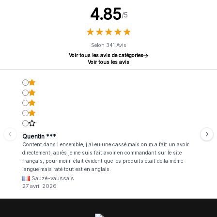
4.85
/5
★
★
★
★
★
★
★
★
★
★
Selon 341 Avis
Voir tous les avis de catégories
Voir tous les avis
Quentin ***
Content dans l ensemble, j ai eu une cassé mais on m a fait un avoir
directement, après je me suis fait avoir en commandant sur le site
français, pour moi il était évident que les produits était de la même
langue mais raté tout est en anglais.
Sauzé-vaussais
27 avril 2026