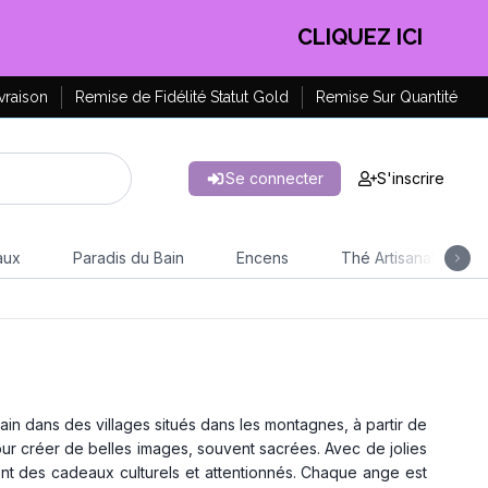
EN PROFITER !
vraison
Remise de Fidélité Statut Gold
Remise Sur Quantité
Se connecter
S'inscrire
aux
Paradis du Bain
Encens
Thé Artisanal
ain dans des villages situés dans les montagnes, à partir de
pour créer de belles images, souvent sacrées. Avec de jolies
sont des cadeaux culturels et attentionnés. Chaque ange est