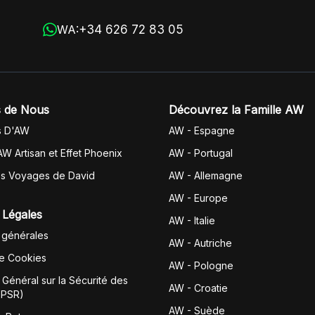
+34 626 72 83 05
WA:
 de Nous
Découvrez la Famille AW
s D'AW
AW - Espagne
AW Artisan et Effet Phoenix
AW -
Portugal
es Voyages de David
AW - Allemagne
AW - Europe
 Légales
AW - Italie
 générales
AW - Autriche
de Cookies
AW - Pologne
Général sur la Sécurité des
AW - Croatie
GPSR)
AW - Suède