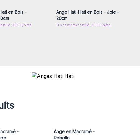
ati en Bois -
Ange Hati-Hati en Bois - Joie -
20cm
20cm
nseillé : €18.10/pièce
Prix de vente conseillé : €18.10/pièce
uits
acramé -
Ange en Macramé -
rre
Rebelle