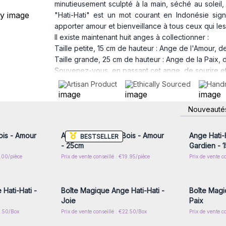
minutieusement sculpté à la main, séché au soleil, 
"Hati-Hati" est un mot courant en Indonésie sign
apporter amour et bienveillance à tous ceux qui le
Il existe maintenant huit anges à collectionner :
Taille petite, 15 cm de hauteur : Ange de l'Amour, de
Taille grande, 25 cm de hauteur : Ange de la Paix, d
Souvenez-vous, en passant cet ange, de sourire et d
Les anges Hati-Hati sont faits à la main. Observez l
Artisan Product
Ethically Sourced
Hand
ailes. Les anges sont : Amour - Joie - Santé - Riche
Chaque ange porte une sculpture à l'arrière.
nscrivez-
Connectez-vous ou inscrivez-
Connecte
Nouveauté
x prix de
vous pour accéder aux prix de
vous pou
gros
ois - Amour
Ange Hati-Hati en Bois - Amour
Ange Hati-H
BESTSELLER
- 25cm
Gardien - 
5.00/pièce
Prix de vente conseillé : €19.95/pièce
Prix de vente c
nscrivez-
Connectez-vous ou inscrivez-
Connecte
x prix de
vous pour accéder aux prix de
vous pou
gros
Hati-Hati -
Boîte Magique Ange Hati-Hati -
Boîte Magi
Joie
Paix
2.50/Box
Prix de vente conseillé : €22.50/Box
Prix de vente c
nscrivez-
Connectez-vous ou inscrivez-
Connecte
x prix de
vous pour accéder aux prix de
vous pou
gros