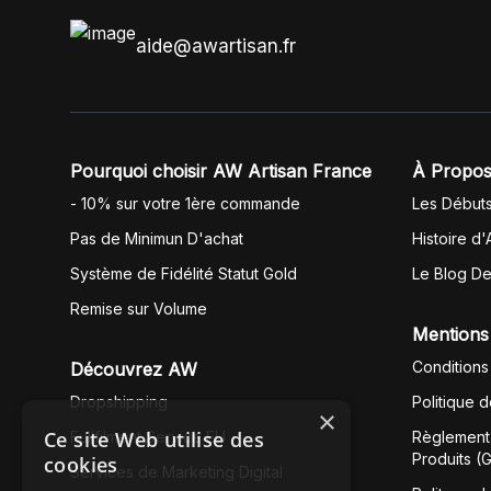
aide@awartisan.fr
Pourquoi choisir AW Artisan France
À Propos
- 10% sur votre 1ère commande
Les Début
Pas de Minimun D'achat
Histoire d'
Système de Fidélité Statut Gold
Le Blog D
Remise sur Volume
Mentions
Conditions
Découvrez AW
Dropshipping
Politique 
×
Ce site Web utilise des
Fullfilment Service EU
Règlement 
Produits (
cookies
Services de Marketing Digital