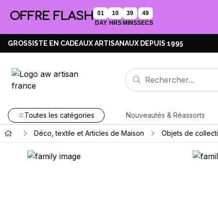
OFFRE FLASH
01
10
39
48
DAY
HRS
MINS
SECS
GROSSISTE EN CADEAUX ARTISANAUX DEPUIS 1995
Toutes les catégories
Nouveautés & Réassorts
Déco, textile et Articles de Maison
Objets de collect