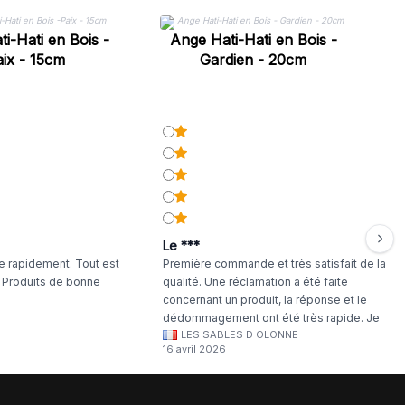
B
i-Hati en Bois -
Ange Hati-Hati en Bois -
ix - 15cm
Gardien - 20cm
Le ***
 rapidement. Tout est
Première commande et très satisfait de la
. Produits de bonne
qualité. Une réclamation a été faite
concernant un produit, la réponse et le
dédommagement ont été très rapide. Je
LES SABLES D OLONNE
continuerai à commander chez WA Artisan
16 avril 2026
!