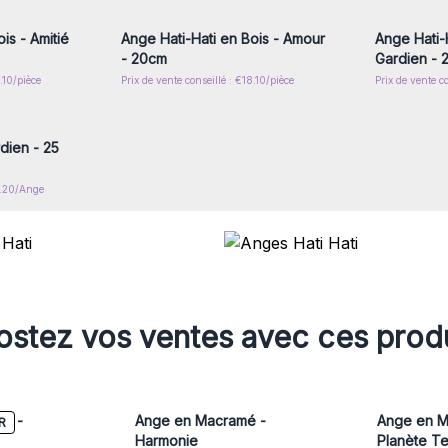
is - Amitié
Ange Hati-Hati en Bois - Amour
Ange Hati-H
- 20cm
Gardien - 
.10/pièce
Prix de vente conseillé : €18.10/pièce
Prix de vente co
nscrivez-
x prix de
dien - 25
21.20/Ange
stez vos ventes avec ces prod
mé -
Ange en Macramé -
Ange en M
R
Harmonie
Planète Te