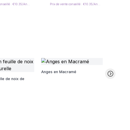
Prix de vente conseillé : €10.35/Angel
Prix de vente conseillé : €10.35/Angel
Décoration
Anges en Macramé
lle de noix de