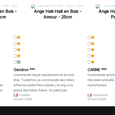
en Bois -
Ange Hati-Hati en Bois -
Ange Hat
5cm
Amour - 25cm
Pa
Gendron ***
CARINE ***
Commande reçue rapidement et en bon
Commande arrivée
état. Toutefois j'ai commandé des billes
très bien emballé
 en
effervescente Pina colada, j'ai reçu à la
manufacture.
oi
place des billes fraise. Un petit peu
Fouilloy
Corbonod
la
dommage
25 avril 2026
24 avril 2026