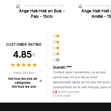
Ange Hati-Hati en Bois -
Ange Hati-Hati 
Paix - 15cm
Amitié - 1
CUSTOMER RATING
4.85
/5
★
★
★
★
★
★
★
★
★
★
Quentin ***
Content dans l ensemble, j ai eu une
Selon 341 Avis
cassé mais on m a fait un avoir
Voir tous les avis de
directement, après je me suis fait avoir
catégories
Voir tous les avis
commandant sur le site français, pour m
Sauzé-vaussais
il était évident que les produits était de 
27 avril 2026
même langue mais raté tout est en
anglais.