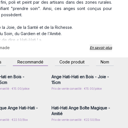
fini, poli et peint par des artisans dans des zones rurales.
ifiant "prendre soin". Ainsi, ces anges sont conçus pour
s possèdent.
 la Joie, de la Santé et de la Richesse.
u Soin, du Gardien et de l'Amitié.
e dire « Hati-Hati ! ».
'ange à l'intérieur, les différentes couleurs de bois et les
made
En savoir plus
sse et, en taille plus grande, Paix - Soin - Gardien - Amitié.
z-vous ou inscrivez-
Connectez-vous ou inscrivez-
s
Recommandé
Code produit
Nom
r accéder aux prix de
vous pour accéder aux prix de
gros
gros
ati en Bois -
Ange Hati-Hati en Bois - Joie -
15cm
15cm
onseillé : €15.00/pièce
Prix de vente conseillé : €15.00/pièce
z-vous ou inscrivez-
Connectez-vous ou inscrivez-
r accéder aux prix de
vous pour accéder aux prix de
gros
gros
que Ange Hati-Hati -
Hati-Hati Ange Boîte Magique -
Amitié
onseillé : €22.50/Box
Prix de vente conseillé : €22.50/Box
z-vous ou inscrivez-
Connectez-vous ou inscrivez-
r accéder aux prix de
vous pour accéder aux prix de
gros
gros