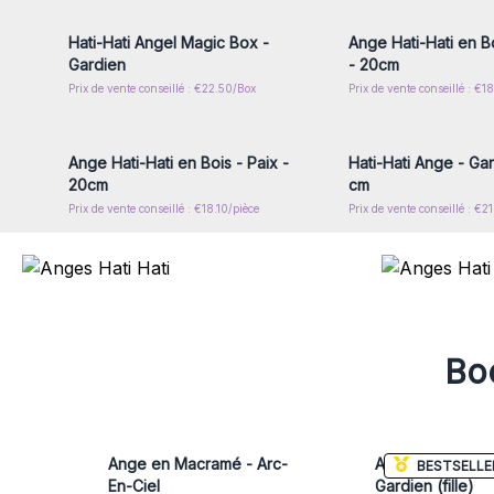
Hati-Hati Angel Magic Box -
Ange Hati-Hati en Bo
Gardien
- 20cm
Prix de vente conseillé : €22.50/Box
Prix de vente conseillé : €18
Connectez-vous ou inscrivez-
Connectez-vous ou i
vous pour accéder aux prix de
vous pour accéder au
gros
gros
Ange Hati-Hati en Bois - Paix -
Hati-Hati Ange - Gar
20cm
cm
Prix de vente conseillé : €18.10/pièce
Prix de vente conseillé : €
Boo
Ange en Macramé - Arc-
Ange en Macra
BESTSELLE
En-Ciel
Gardien (fille)