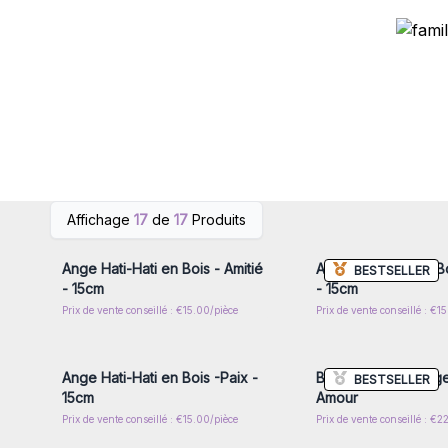
Connectez-vous ou inscrivez-
Connectez-vous ou i
Affichage
17
de
17
Produits
vous pour accéder aux prix de
vous pour accéder au
gros
gros
Ange Hati-Hati en Bois - Amitié
Ange Hati-Hati en B
BESTSELLER
- 15cm
- 15cm
Prix de vente conseillé : €15.00/pièce
Prix de vente conseillé : €1
Connectez-vous ou inscrivez-
Connectez-vous ou i
vous pour accéder aux prix de
vous pour accéder au
gros
gros
Ange Hati-Hati en Bois -Paix -
Boîte Magique Ange 
BESTSELLER
15cm
Amour
Prix de vente conseillé : €15.00/pièce
Prix de vente conseillé : €2
Connectez-vous ou inscrivez-
Connectez-vous ou i
vous pour accéder aux prix de
vous pour accéder au
gros
gros