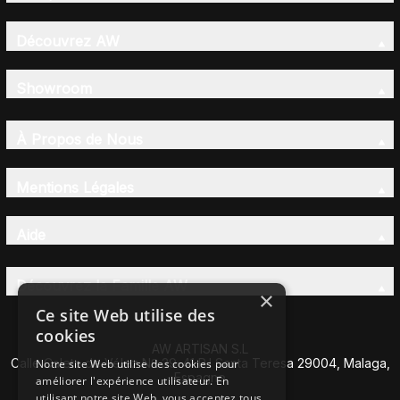
Découvrez AW
Showroom
À Propos de Nous
Mentions Légales
Aide
Découvrez la Famille AW
×
Ce site Web utilise des
cookies
AW ARTISAN S.L
Calle Caleta de Vélez Nº 39-41 P.I Santa Teresa 29004, Malaga,
Notre site Web utilise des cookies pour
Espagne
améliorer l'expérience utilisateur. En
utilisant notre site Web, vous acceptez tous