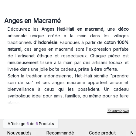
Anges en Macramé
Découvrez les
Anges Hati-Hati en macramé,
une
déco
artisanale unique créée à la main dans les villages
traditionnels
d'Indonésie
. Fabriqués à partir de
coton 100%
naturel,
ces anges en macramé sont l'expression parfaite
de l'artisanat éthique et respectueux. Chaque pièce est
minutieusement tissée à la main par des artisans locaux et
livrée dans une jolie boîte cadeau, prête à être offerte.
Selon la tradition indonésienne, Hati-Hati signifie "prendre
soin de soi" et ces anges macramé apportent amour et
bienveillance à ceux qui les possèdent. Un cadeau
symbolique idéal pour amis, familles, ou même pour se faire
plaisir.
Faciles à vendre en boutique ou sur votre site e-commerce,
En savoir plus
ces anges sont une décoration intérieure pleine de sens,
parfaite pour ajouter une touche bohème et apaisante à
Affichage
6
de
6
Produits
Connectez-vous ou
Connectez-vous ou
toute pièce.
inscrivez-vous pour
inscrivez-vous pour
Nouveautés
Recommandé
Code produit
N
accéder aux prix de gros
accéder aux prix de gros
Dimensions : 22 cm x 14 cm x 1 cm Matériaux : Coton naturel