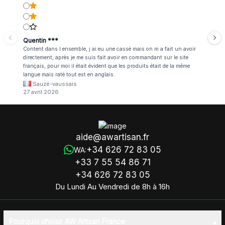
Quentin ***
Content dans l ensemble, j ai eu une cassé mais on m a fait un avoir
directement, après je me suis fait avoir en commandant sur le site
français, pour moi il était évident que les produits était de la même
langue mais raté tout est en anglais.
Sauzé-vaussais
27 avril 2026
aide@awartisan.fr
+34 626 72 83 05
WA:
+33 7 55 54 86 71
+34 626 72 83 05
Du Lundi Au Vendredi de 8h à 16h
Pourquoi choisir AW Artisan France