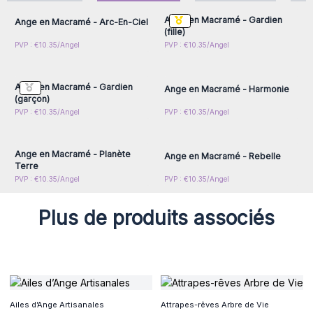
tissé à la main
Ange en Macramé - Gardien
Ange en Macramé - Arc-En-Ciel
Commandez dès maintenant et transformez votre boutique
(fille)
en un lieu bienveillant avec nos anges Hati-Hati en macramé
Connectez-vous ou
Connectez-vous ou
PVP : €10.35/Angel
PVP : €10.35/Angel
inscrivez-vous pour
inscrivez-vous pour
!
accéder aux prix de gros
accéder aux prix de gros
Ange en Macramé - Gardien
Ange en Macramé - Harmonie
(garçon)
Connectez-vous ou
Connectez-vous ou
PVP : €10.35/Angel
PVP : €10.35/Angel
inscrivez-vous pour
inscrivez-vous pour
accéder aux prix de gros
accéder aux prix de gros
Ange en Macramé - Planète
Ange en Macramé - Rebelle
Terre
PVP : €10.35/Angel
PVP : €10.35/Angel
Plus de produits associés
Ailes d’Ange Artisanales
Attrapes-rêves Arbre de Vie