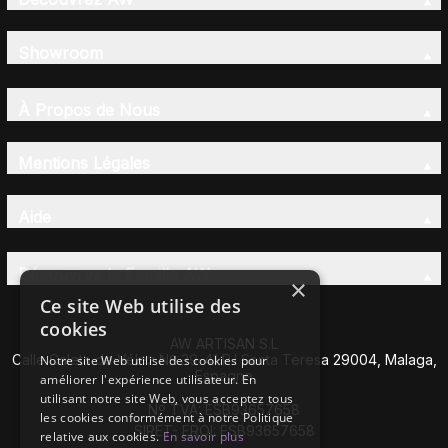
Showroom
À Propos de Nous
Mentions Légales
Aide
Découvrez la Famille AW
×
Ce site Web utilise des
cookies
AW ARTISAN S.L
Calle Caleta de Vélez Nº 39-41 P.I Santa Teresa 29004, Malaga,
Notre site Web utilise des cookies pour
Espagne
améliorer l'expérience utilisateur. En
utilisant notre site Web, vous acceptez tous
Nº TVA: ESB93657658
les cookies conformément à notre Politique
SIRET- EROI: ESB93657658
relative aux cookies.
En savoir plus