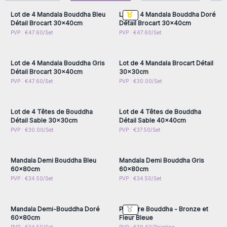
Et les modèles 12 à 14 : 120x45x3cm
Lot de 4 Mandala Bouddha Bleu
Lot de 4 Mandala Bouddha Doré
Détail Brocart 30x40cm
Détail Brocart 30x40cm
Connectez-vous ou
Connectez-vous ou
PVP : €47.60/Set
PVP : €47.60/Set
inscrivez-vous pour
inscrivez-vous pour
accéder aux prix de gros
accéder aux prix de gros
Lot de 4 Mandala Bouddha Gris
Lot de 4 Mandala Brocart Détail
Détail Brocart 30x40cm
30x30cm
Connectez-vous ou
Connectez-vous ou
PVP : €47.60/Set
PVP : €30.00/Set
inscrivez-vous pour
inscrivez-vous pour
accéder aux prix de gros
accéder aux prix de gros
Lot de 4 Têtes de Bouddha
Lot de 4 Têtes de Bouddha
Détail Sable 30x30cm
Détail Sable 40x40cm
Connectez-vous ou
Connectez-vous ou
PVP : €30.00/Set
PVP : €37.50/Set
inscrivez-vous pour
inscrivez-vous pour
accéder aux prix de gros
accéder aux prix de gros
Mandala Demi Bouddha Bleu
Mandala Demi Bouddha Gris
60x80cm
60x80cm
Connectez-vous ou
Connectez-vous ou
PVP : €34.50/Set
PVP : €34.50/Set
inscrivez-vous pour
inscrivez-vous pour
accéder aux prix de gros
accéder aux prix de gros
Mandala Demi-Bouddha Doré
Peinture Bouddha - Bronze et
60x80cm
Fleur Bleue