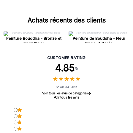
Achats récents des clients
Peinture Bouddha - Bronze et
Peinture de Bouddha - Fleur
Fleur Bleue
Bleue et Dorée
CUSTOMER RATING
4.85
/5
★
★
★
★
★
★
★
★
★
★
Selon 341 Avis
Voir tous les avis de catégories
Voir tous les avis