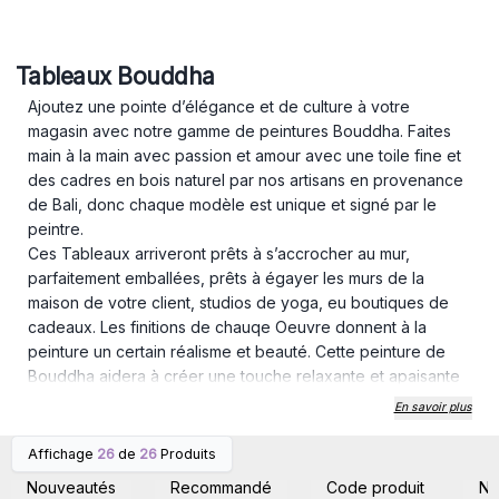
Tableaux Bouddha
Ajoutez une pointe d’élégance et de culture à votre
magasin avec notre gamme de peintures Bouddha. Faites
main à la main avec passion et amour avec une toile fine et
des cadres en bois naturel par nos artisans en provenance
de Bali, donc chaque modèle est unique et signé par le
peintre.
Ces Tableaux arriveront prêts à s’accrocher au mur,
parfaitement emballées, prêts à égayer les murs de la
maison de votre client, studios de yoga, eu boutiques de
cadeaux. Les finitions de chauqe Oeuvre donnent à la
peinture un certain réalisme et beauté. Cette peinture de
Bouddha aidera à créer une touche relaxante et apaisante
à n’importe quel espace. Ils sont disponibles en 14 modèles
En savoir plus
et tailles différents.
C’est une excellente idée cadeau. Chaque panneau a un
Affichage
26
de
26
Produits
Connectez-vous ou
Connectez-vous ou
crochet arrière déjà monté sur le cadre en bois.
inscrivez-vous pour
inscrivez-vous pour
Nouveautés
Recommandé
Code produit
N
accéder aux prix de gros
accéder aux prix de gros
Voici les dimensions pour les modèles 1 à 11 : 80x60x3cm