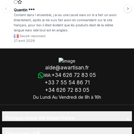
Quentin ***
Content dans l ensemble, j ai eu une cassé mais on m a fait un avoir
directement, après je me suis fait avoir en commandant sur le site
français, pour moi il était évident que les produits était de la même
langue mais raté tout est en anglais.
Sauzé-vaussais
27 avril 2026
aide@awartisan.fr
+34 626 72 83 05
WA:
+33 7 55 54 86 71
+34 626 72 83 05
Du Lundi Au Vendredi de 8h à 16h
Pourquoi choisir AW Artisan France
Découvrez AW