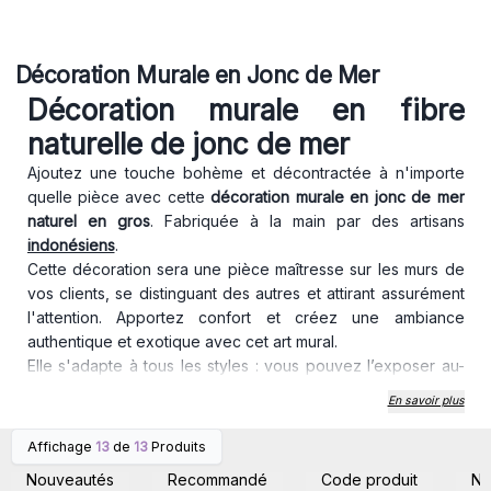
Décoration Murale en Jonc de Mer
Décoration murale en fibre
naturelle de jonc de mer
Ajoutez une touche bohème et décontractée à n'importe
quelle pièce avec cette
décoration murale en jonc de mer
naturel en gros
. Fabriquée à la main par des artisans
indonésiens
.
Cette décoration sera une pièce maîtresse sur les murs de
vos clients, se distinguant des autres et attirant assurément
l'attention. Apportez confort et créez une ambiance
authentique et exotique avec cet art mural.
Elle s'adapte à tous les styles : vous pouvez l’exposer au-
dessus du lit, de la cheminée ou sur un mur avec d'autres
En savoir plus
éléments de décoration originaux. L'ensemble de bols peut
également être utilisé comme des paniers à fruits grands et
Affichage
13
de
13
Produits
Connectez-vous ou
Connectez-vous ou
originaux. Idéal comme cadeau pour les amateurs de style
inscrivez-vous pour
inscrivez-vous pour
Nouveautés
Recommandé
Code produit
N
accéder aux prix de gros
accéder aux prix de gros
rustique. Parfait aussi pour les mariages bohèmes.