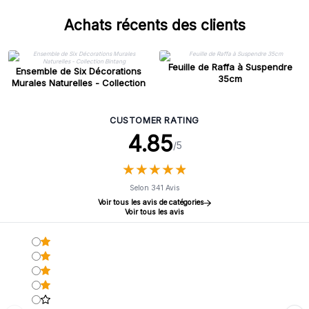
Achats récents des clients
Feuille de Raffa à Suspendre
Ensemble de Six Décorations
35cm
Murales Naturelles - Collection
Bintang
CUSTOMER RATING
4.85
/5
★
★
★
★
★
★
★
★
★
★
Selon 341 Avis
Voir tous les avis de catégories
Voir tous les avis