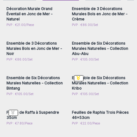
Cet art mural naturel est fabriqué en jonc de mer biologique.
Décoration Murale Grand
Ensemble de 3 Décorations
Les matériaux écologiques sont très tendance, et les
Éventail en Jonc de Mer -
Murales Bols en Jonc de Mer -
produits en jonc de mer exotique sont à la mode et se
Naturel
Crème
Connectez-vous ou
Connectez-vous ou
PVP : €21.00/Piece
vendent facilement.
PVP : €86.00/Set
inscrivez-vous pour
inscrivez-vous pour
Commandez maintenant pour créer un effet "waouh" ultime
accéder aux prix de gros
accéder aux prix de gros
dans votre boutique.
Ensemble de 3 Décorations
Ensemble de Six Décorations
Note
: Ce produit est entièrement fabriqué à la main, ce qui
Murales Bols en Jonc de Mer -
Murales Naturelles - Collection
peut entraîner de légères variations dans les formes.
Noir
Abu-Abu
Idéales comme cadeau pour les amateurs de décoration
Connectez-vous ou
Connectez-vous ou
PVP : €86.00/Set
PVP : €105.00/Set
inscrivez-vous pour
inscrivez-vous pour
originale!
accéder aux prix de gros
accéder aux prix de gros
Ensemble de Six Décorations
Ensemble de Six Décorations
Murales Naturelles - Collection
Murales Naturelles - Collection
Bintang
Kribo
Connectez-vous ou
Connectez-vous ou
PVP : €105.00/Set
PVP : €105.00/Set
inscrivez-vous pour
inscrivez-vous pour
accéder aux prix de gros
accéder aux prix de gros
Feuille de Raffa à Suspendre
Feuilles de Raphia Trois Pièces
35cm
46x53cm
Connectez-vous ou
Connectez-vous ou
PVP : €7.80/Piece
PVP : €22.00/Piece
inscrivez-vous pour
inscrivez-vous pour
accéder aux prix de gros
accéder aux prix de gros