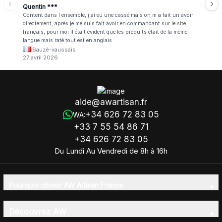
Quentin ***
Content dans l ensemble, j ai eu une cassé mais on m a fait un avoir
directement, après je me suis fait avoir en commandant sur le site
français, pour moi il était évident que les produits était de la même
langue mais raté tout est en anglais.
Sauzé-vaussais
27 avril 2026
aide@awartisan.fr
+34 626 72 83 05
WA:
+33 7 55 54 86 71
+34 626 72 83 05
Du Lundi Au Vendredi de 8h à 16h
Pourquoi choisir AW Artisan France
Découvrez AW