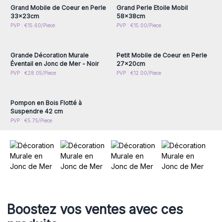
Grand Mobile de Coeur en Perle
Grand Perle Etoile Mobil
33x23cm
58x38cm
Connectez-vous ou
Connectez-vous ou
PVP : €15.60/Piece
PVP : €15.00/Piece
inscrivez-vous pour
inscrivez-vous pour
accéder aux prix de gros
accéder aux prix de gros
Grande Décoration Murale
Petit Mobile de Coeur en Perle
Éventail en Jonc de Mer - Noir
27x20cm
Connectez-vous ou
PVP : €28.05/Piece
PVP : €12.00/Piece
inscrivez-vous pour
accéder aux prix de gros
Pompon en Bois Flotté à
Suspendre 42 cm
PVP : €5.75/Piece
Boostez vos ventes avec ces