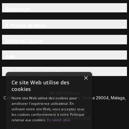
Showroom
À Propos de Nous
Mentions Légales
Aide
Découvrez la Famille AW
×
Ce site Web utilise des
cookies
AW ARTISAN S.L
Calle Caleta de Vélez Nº 39-41 P.I Santa Teresa 29004, Malaga,
Notre site Web utilise des cookies pour
Espagne
améliorer l'expérience utilisateur. En
utilisant notre site Web, vous acceptez tous
Nº TVA: ESB93657658
les cookies conformément à notre Politique
SIRET- EROI: ESB93657658
relative aux cookies.
En savoir plus