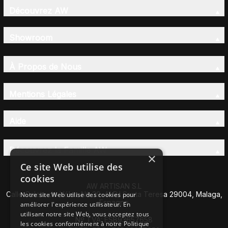
Découvrez AW
Showroom
À Propos de Nous
Mentions Légales
Aide
Découvrez la Famille AW
×
Ce site Web utilise des
cookies
AW ARTISAN S.L
Calle Caleta de Vélez Nº 39-41 P.I Santa Teresa 29004, Malaga,
Notre site Web utilise des cookies pour
Espagne
améliorer l'expérience utilisateur. En
utilisant notre site Web, vous acceptez tous
Nº TVA: ESB93657658
les cookies conformément à notre Politique