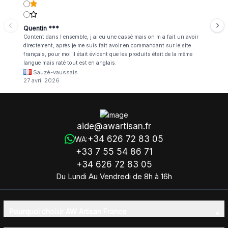
Quentin ***
Content dans l ensemble, j ai eu une cassé mais on m a fait un avoir
directement, après je me suis fait avoir en commandant sur le site
français, pour moi il était évident que les produits était de la même
langue mais raté tout est en anglais.
Sauzé-vaussais
27 avril 2026
aide@awartisan.fr
+34 626 72 83 05
WA:
+33 7 55 54 86 71
+34 626 72 83 05
Du Lundi Au Vendredi de 8h à 16h
Pourquoi choisir AW Artisan France