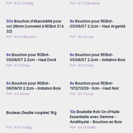
Connectez-vous ou
Connectez-vous ou
PVP : €129.24/Bag
PVP : €1.70/Bouteille
inscrivez-vous pour
inscrivez-vous pour
accéder aux prix de gros
accéder aux prix de gros
50x
Bouchon d'étanchéité pour
6x
Bouchon pour RDBot-
col 28mm (convient à RDBot 21 à
05/06/07 2.2cm - Haut Argenté
32)
Connectez-vous ou
Connectez-vous ou
PVP : €0.10/Bouchon
PVP : €0.30/cap
inscrivez-vous pour
inscrivez-vous pour
accéder aux prix de gros
accéder aux prix de gros
6x
Bouchon pour RDBot-
6x
Bouchon pour RDBot-
05/06/07 2.2cm - Haut Doré
05/06/07 2.2cm - Imitation Bois
Connectez-vous ou
Connectez-vous ou
PVP : €0.30/cap
PVP : €0.20/cap
inscrivez-vous pour
inscrivez-vous pour
accéder aux prix de gros
accéder aux prix de gros
6x
Bouchon pour RDBot-
6x
Bouchon pour RDBot-
08/09/10 2.2cm - Imitation Bois
11/12/13/29 -3cm - Haut Noir
Connectez-vous ou
Connectez-vous ou
PVP : €0.20/cap
PVP : €0.90/cap
inscrivez-vous pour
inscrivez-vous pour
accéder aux prix de gros
accéder aux prix de gros
10x
Bouteille Roll-On d'Huile
Bouleau (feuille coupée) 1Kg
Essentielle avec Gemme -
Améthyste - Bouchon en Bois
Connectez-vous ou
Connectez-vous ou
PVP : €41.04/Bag
PVP : €4.50/bottle
inscrivez-vous pour
inscrivez-vous pour