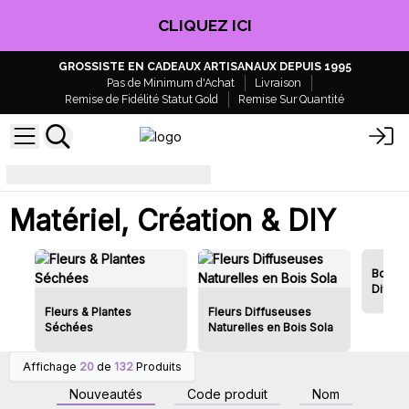
CLIQUEZ ICI
GROSSISTE EN CADEAUX ARTISANAUX DEPUIS 1995
Pas de Minimum d'Achat
Livraison
Remise de Fidélité Statut Gold
Remise Sur Quantité
Fabrication de produits
Matériel, Création & DIY
Boutei
Diffus
Fleurs & Plantes
Fleurs Diffuseuses
Séchées
Naturelles en Bois Sola
Affichage
20
de
132
Produits
Connectez-vous ou
Connectez-vous ou
inscrivez-vous pour
inscrivez-vous pour
Nouveautés
Code produit
Nom
accéder aux prix de gros
accéder aux prix de gros