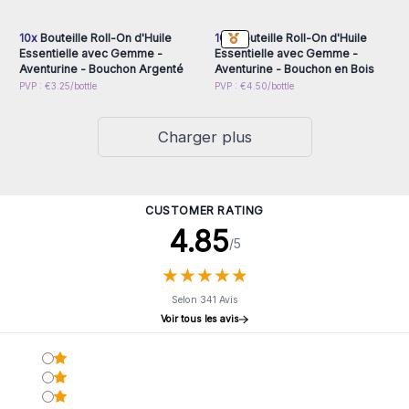
accéder aux prix de gros
accéder aux prix de gros
10x
Bouteille Roll-On d'Huile
10x
Bouteille Roll-On d'Huile
Essentielle avec Gemme -
Essentielle avec Gemme -
Aventurine - Bouchon Argenté
Aventurine - Bouchon en Bois
PVP : €3.25/bottle
PVP : €4.50/bottle
Charger plus
CUSTOMER RATING
4.85
/5
★
★
★
★
★
★
★
★
★
★
Selon 341 Avis
Voir tous les avis