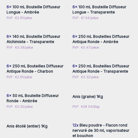
6x
100 mL Bouteille Diffuseur
6x
100 mL Bouteille Diffuseur
Longue - Ambrée
Longue - Transparente
Connectez-vous ou
Connectez-vous ou
PVP : €2.81/pièce
PVP : €1.94/pièce
inscrivez-vous pour
inscrivez-vous pour
accéder aux prix de gros
accéder aux prix de gros
6x
140 mL Bouteille Diffuseur
6x
250 mL Bouteilles Diffuseur
Alchimiste - Transparente
Antique Ronde - Ambrée
Connectez-vous ou
Connectez-vous ou
PVP : €0.38/pièce
PVP : €0.47/pièce
inscrivez-vous pour
inscrivez-vous pour
accéder aux prix de gros
accéder aux prix de gros
6x
250 mL Bouteilles Diffuseur
6x
250 mL Bouteilles Diffuseur
Antique Ronde - Charbon
Antique Ronde - Transparente
Connectez-vous ou
Connectez-vous ou
PVP : €2.81/pièce
PVP : €0.32/pièce
inscrivez-vous pour
inscrivez-vous pour
accéder aux prix de gros
accéder aux prix de gros
6x
50 mL Bouteille Diffuseur
Anis (graine) 1Kg
Ronde - Ambrée
Connectez-vous ou
Connectez-vous ou
PVP : €0.25/pièce
PVP : €38.04/Bag
inscrivez-vous pour
inscrivez-vous pour
accéder aux prix de gros
accéder aux prix de gros
12x
Bleu poudre - Flacon rond
Anis étoilé (entier) 1Kg
nervuré de 30 ml, vaporisateur
et bouchon