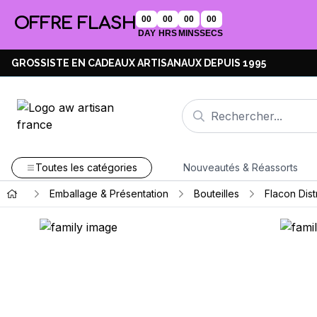
OFFRE FLASH
00
00
00
00
DAY
HRS
MINS
SECS
GROSSISTE EN CADEAUX ARTISANAUX DEPUIS 1995
Toutes les catégories
Nouveautés & Réassorts
Emballage & Présentation
Bouteilles
Flacon Dist