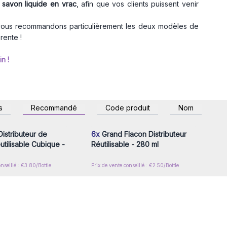
u
savon liquide en vrac
, afin que vos clients puissent venir
vous recommandons particulièrement les deux modèles de
rente !
n !
z-vous ou inscrivez-
Connectez-vous ou inscrivez-
s
Recommandé
Code produit
Nom
r accéder aux prix de
vous pour accéder aux prix de
gros
gros
istributeur de
6x
Grand Flacon Distributeur
tilisable Cubique -
Réutilisable - 280 ml
onseillé : €3.80/Bottle
Prix de vente conseillé : €2.50/Bottle