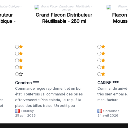
buteur
Grand Flacon Distributeur
Flacon 
ubique -
Réutilisable - 280 ml
Mousse
Gendron ***
CARINE ***
Commande reçue rapidement et en bon
Commande arrivée
état. Toutefois j'ai commandé des billes
très bien emballé
 en
effervescente Pina colada, j'ai reçu à la
manufacture.
oi
place des billes fraise. Un petit peu
Fouilloy
Corbonod
la
dommage
25 avril 2026
24 avril 2026