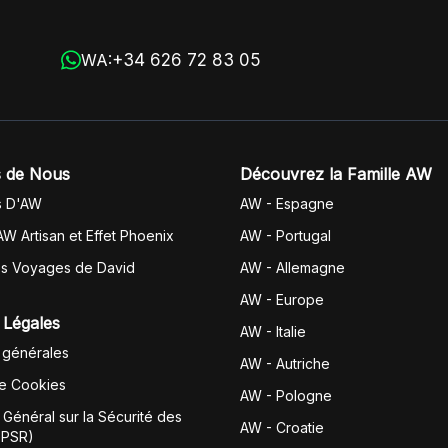
+34 626 72 83 05
WA:
 de Nous
Découvrez la Famille AW
s D'AW
AW - Espagne
AW Artisan et Effet Phoenix
AW -
Portugal
es Voyages de David
AW - Allemagne
AW - Europe
 Légales
AW - Italie
 générales
AW - Autriche
de Cookies
AW - Pologne
Général sur la Sécurité des
AW - Croatie
GPSR)