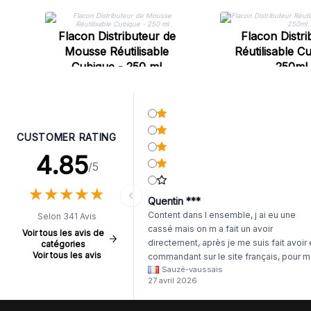
Flacon Distributeur de
Flacon Distri
Mousse Réutilisable
Réutilisable C
Cubique - 250 ml
250ml
CUSTOMER RATING
4.85
/5
★
★
★
★
★
★
★
★
★
★
Quentin ***
Content dans l ensemble, j ai eu une
Selon 341 Avis
cassé mais on m a fait un avoir
Voir tous les avis de
directement, après je me suis fait avoir
catégories
Voir tous les avis
commandant sur le site français, pour m
Sauzé-vaussais
il était évident que les produits était de 
27 avril 2026
même langue mais raté tout est en
anglais.