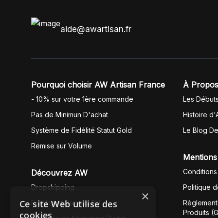
aide@awartisan.fr
Pourquoi choisir AW Artisan France
À Propos
- 10% sur votre 1ère commande
Les Début
Pas de Minimun D'achat
Histoire d'
Système de Fidélité Statut Gold
Le Blog D
Remise sur Volume
Mentions
Conditions
Découvrez AW
Dropshipping
Politique 
×
Ce site Web utilise des
Fullfilment Service EU
Règlement 
Produits (
cookies