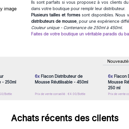
Ils sont parfaits si vous proposez à vos clients d
dans votre boutique pour remplir leur distributeur.
Plusieurs tailles et formes
sont disponibles. Nous 
distributeurs de mousse
, pour une expérience diffé
Couleur unique - Contenance de 250ml à 450ml.
Faites de votre boutique un véritable paradis du bai
nscrivez-
Connectez-vous ou inscrivez-
Connecte
Nouveauté
x prix de
vous pour accéder aux prix de
vous pou
gros
ur
6x
Flacon Distributeur de
6x
Flacon D
e - 250ml
Mousse Réutilisable - 450ml
Mousse Réu
250 ml
50/Bottle
Prix de vente conseillé : €4.00/Bottle
Prix de vente c
Achats récents des clients