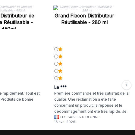
Distributeur de
Grand Flacon Distributeur
 Réutilisable -
Réutilisable - 280 ml
450ml
Le ***
 rapidement. Tout est
Première commande et très satisfait de la
. Produits de bonne
qualité. Une réclamation a été faite
concernant un produit, la réponse et le
dédommagement ont été très rapide. Je
LES SABLES D OLONNE
continuerai à commander chez WA Artisan
16 avril 2026
!