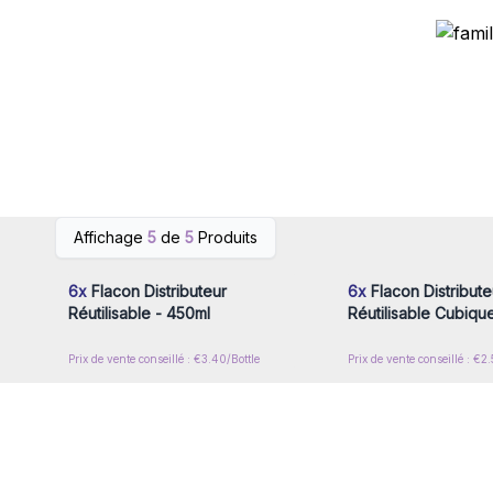
Connectez-vous ou inscrivez-
Connectez-vous ou i
Affichage
5
de
5
Produits
vous pour accéder aux prix de
vous pour accéder au
gros
gros
6x
Flacon Distributeur
6x
Flacon Distribute
Réutilisable - 450ml
Réutilisable Cubiqu
Prix de vente conseillé : €3.40/Bottle
Prix de vente conseillé : €2.