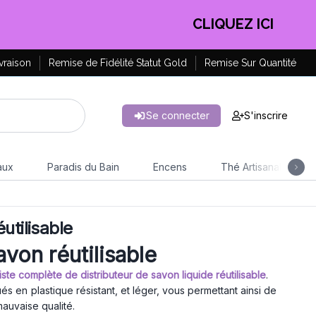
CLIQUEZ ICI
vraison
Remise de Fidélité Statut Gold
Remise Sur Quantité
Se connecter
S'inscrire
aux
Paradis du Bain
Encens
Thé Artisanal
utilisable
avon réutilisable
te complète de distributeur de savon liquide réutilisable
.
ués en plastique résistant, et léger, vous permettant ainsi de
mauvaise qualité.