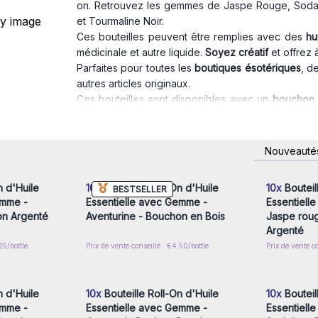
on. Retrouvez les gemmes de Jaspe Rouge, Sodali
et Tourmaline Noir.
Ces bouteilles peuvent être remplies avec des
hu
médicinale et autre liquide.
Soyez créatif
et offrez 
Parfaites pour toutes les
boutiques ésotériques
, d
autres articles originaux.
Ces bouteilles sont disponibles avec un
bouchon 
vous pouvez également les commander séparémen
nscrivez-
Connectez-vous ou inscrivez-
Connecte
Nouveauté
x prix de
vous pour accéder aux prix de
vous pou
gros
n d'Huile
10x
Bouteille Roll-On d'Huile
10x
Bouteil
BESTSELLER
emme -
Essentielle avec Gemme -
Essentiell
on Argenté
Aventurine - Bouchon en Bois
Jaspe rou
Argenté
25/bottle
Prix de vente conseillé : €4.50/bottle
Prix de vente co
nscrivez-
Connectez-vous ou inscrivez-
Connecte
x prix de
vous pour accéder aux prix de
vous pou
gros
n d'Huile
10x
Bouteille Roll-On d'Huile
10x
Bouteil
emme -
Essentielle avec Gemme -
Essentiell