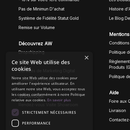
Pas de Minimun D'achat
Histoire d'
Système de Fidélité Statut Gold
Le Blog D
Remise sur Volume
Mentions
Conditions
Découvrez AW
Dropshipping
Politique 
×
Ce site Web utilise des
Fullfilment Service EU
Règlement 
Produits (
cookies
Services de Marketing Digital
Politque d
Notre site Web utilise des cookies pour
Commerce Éthique
améliorer l'expérience utilisateur. En
utilisant notre site Web, vous acceptez tous
Aide
les cookies conformément à notre Politique
Showroom
relative aux cookies.
En savoir plus
Foire aux 
Rendez-vous Visite Showroom
Livraison
STRICTEMENT NÉCESSAIRES
Contactez
PERFORMANCE