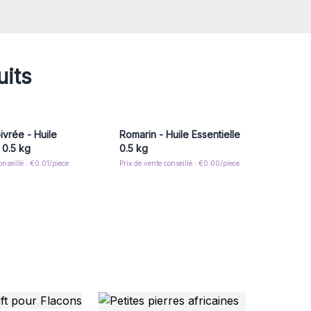
uits
vrée - Huile
Romarin - Huile Essentielle
 0.5 kg
0.5 kg
onseillé : €0.01/piece
Prix de vente conseillé : €0.00/piece