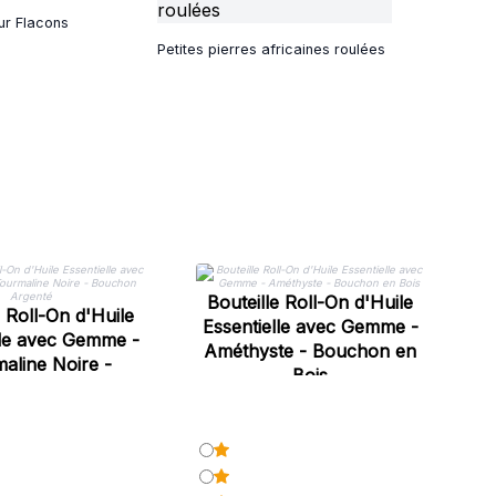
ur Flacons
Petites pierres africaines roulées
B
E
Bouteille Roll-On d'Huile
e Roll-On d'Huile
Qu
Essentielle avec Gemme -
lle avec Gemme -
Améthyste - Bouchon en
aline Noire -
Bois
hon Argenté