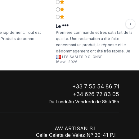
Le ***
 rapidement. Tout est
Première commande et très satisfait de la
. Produits de bonne
qualité. Une réclamation a été faite
concernant un produit, la réponse et le
dédommagement ont été très rapide. Je
LES SABLES D OLONNE
continuerai à commander chez WA Artisan
16 avril 2026
!
+33 7 55 54 86 71
+34 626 72 83 05
Du Lundi Au Vendredi de 8h à 16h
AW ARTISAN S.L
Calle Caleta de Vélez Nº 39-41 P.I