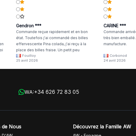
Gendron ***
CARINE ***
Commande reçue rapidement et en bon
Commande arrivée
état. Toutefois j'ai commandé des billes
très bien emballé
 en
effervescente Pina colada, j'ai reçu à la
manufacture.
oi
place des billes fraise. Un petit peu
Fouilloy
Corbonod
la
dommage
25 avril 2026
24 avril 2026
+34 626 72 83 05
WA:
 de Nous
Découvrez la Famille AW
s D'AW
AW - Espagne