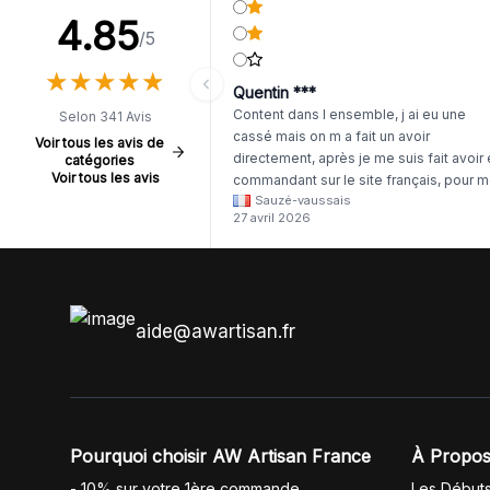
4.85
/5
★
★
★
★
★
★
★
★
★
★
Quentin ***
Content dans l ensemble, j ai eu une
Selon 341 Avis
cassé mais on m a fait un avoir
Voir tous les avis de
directement, après je me suis fait avoir
catégories
Voir tous les avis
commandant sur le site français, pour m
Sauzé-vaussais
il était évident que les produits était de 
27 avril 2026
même langue mais raté tout est en
anglais.
aide@awartisan.fr
Pourquoi choisir AW Artisan France
À Propos
- 10% sur votre 1ère commande
Les Début