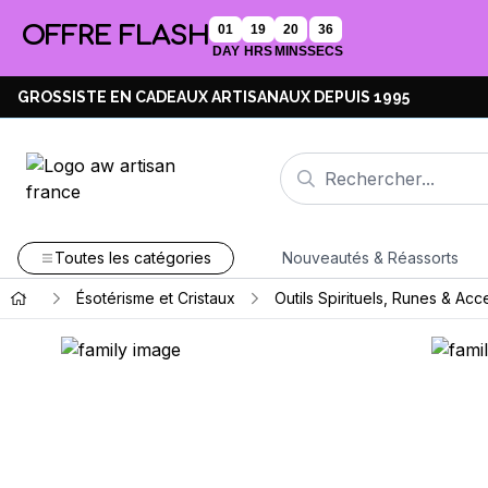
OFFRE FLASH
01
19
20
35
DAY
HRS
MINS
SECS
GROSSISTE EN CADEAUX ARTISANAUX DEPUIS 1995
Toutes les catégories
Nouveautés & Réassorts
Ésotérisme et Cristaux
Outils Spirituels, Runes & Acc