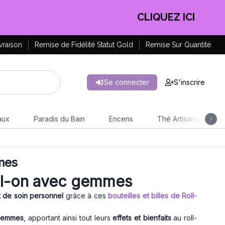
EN PROFITER !
vraison
Remise de Fidélité Statut Gold
Remise Sur Quantité
Se connecter
S'inscrire
aux
Paradis du Bain
Encens
Thé Artisanal
mes
Roll-on avec gemmes
 de soin personnel
grâce à ces
bouteilles et billes de Roll-
 gemmes
, apportant ainsi tout leurs
effets et bienfaits
au roll-