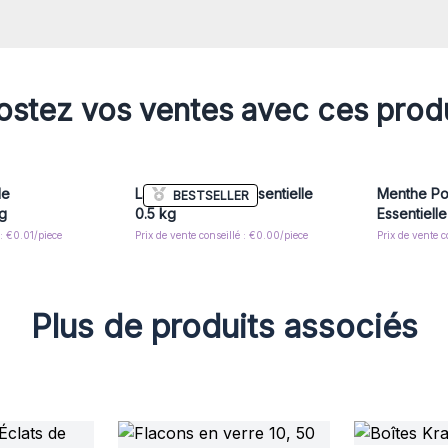
stez vos ventes avec ces prod
le
Lavande - Huile Essentielle
Menthe Poi
BESTSELLER
kg
0.5 kg
Essentielle
 : €0.01/piece
Prix de vente conseillé : €0.00/piece
Prix de vente c
Plus de produits associés