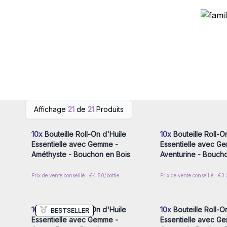
Connectez-vous ou inscrivez-
Connectez-vous ou i
Affichage
21
de
21
Produits
vous pour accéder aux prix de
vous pour accéder au
gros
gros
10x
Bouteille Roll-On d'Huile
10x
Bouteille Roll-O
Essentielle avec Gemme -
Essentielle avec G
Améthyste - Bouchon en Bois
Aventurine - Bouch
Prix de vente conseillé : €4.50/bottle
Prix de vente conseillé : €3.
Connectez-vous ou inscrivez-
Connectez-vous ou i
vous pour accéder aux prix de
vous pour accéder au
gros
gros
10x
Bouteille Roll-On d'Huile
10x
Bouteille Roll-O
BESTSELLER
Essentielle avec Gemme -
Essentielle avec G