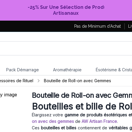
-25% Sur Une Sélection de Produits
Artisanaux
Pas de Minimum d'Achat
Li
Pack Démarrage
Aromathérapie
Ésotérisme & Crist
essoires de Rituel
Bouteille de Roll-on avec Gemmes
Bouteille de Roll-on avec Gem
Bouteilles et bille de 
Élargissez votre
gamme de produits ésotériques et
on avec des gemmes
de
AW Artisan France
.
Ces
bouteilles et billes
contiennent de
véritables