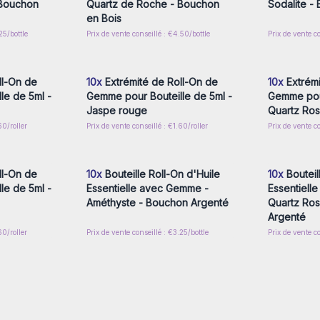
 Bouchon
Quartz de Roche - Bouchon
Sodalite -
en Bois
25/bottle
Prix de vente conseillé : €4.50/bottle
Prix de vente co
nscrivez-
Connectez-vous ou inscrivez-
Connecte
x prix de
vous pour accéder aux prix de
vous pou
gros
ll-On de
10x
Extrémité de Roll-On de
10x
Extrémi
le de 5ml -
Gemme pour Bouteille de 5ml -
Gemme pour
Jaspe rouge
Quartz Ro
60/roller
Prix de vente conseillé : €1.60/roller
Prix de vente co
nscrivez-
Connectez-vous ou inscrivez-
Connecte
x prix de
vous pour accéder aux prix de
vous pou
gros
ll-On de
10x
Bouteille Roll-On d'Huile
10x
Bouteil
le de 5ml -
Essentielle avec Gemme -
Essentiell
Améthyste - Bouchon Argenté
Quartz Ro
Argenté
60/roller
Prix de vente conseillé : €3.25/bottle
Prix de vente co