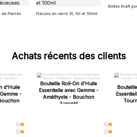
Boîtes Kraft po
s de Pierres
Flacons en verre 10, 50 et 100ml
Achats récents des clients
Bouteille Roll-On d'Huile
n d'Huile
Bouteill
Essentielle avec Gemme -
c Gemme -
Essentie
Améthyste - Bouchon
 Bouchon
Tourm
Argenté
é
Bouc