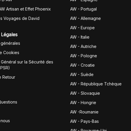
AW Artisan et Effet Phoenix
AW -
Portugal
es Voyages de David
AW - Allemagne
AW - Europe
 Légales
AW - Italie
 générales
AW - Autriche
de Cookies
AW - Pologne
Général sur la Sécurité des
AW - Croatie
GPSR)
AW - Suède
e Retour
AW - République Tchèque
AW - Slovaquie
Questions
AW - Hongrie
AW -Roumanie
-nous
AW - Pays-Bas
AW - Royaume-Uni