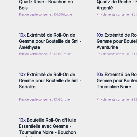
Quartz Rose - Bouchon en
Quartz de Roche -
Bois
Argenté
Prix de vente conseillé : €4.50/bottle
Prix de vente conseillé : €3.
Connectez-vous ou inscrivez-
Connectez-vous ou i
vous pour accéder aux prix de
vous pour accéder au
gros
gros
10x
Extrémité de Roll-On de
10x
Extrémité de Ro
Gemme pour Bouteille de 5ml -
Gemme pour Bouteil
Améthyste
Aventurine
Prix de vente conseillé : €1.60/roller
Prix de vente conseillé : €1.
Connectez-vous ou inscrivez-
Connectez-vous ou i
vous pour accéder aux prix de
vous pour accéder au
gros
gros
10x
Extrémité de Roll-On de
10x
Extrémité de Ro
Gemme pour Bouteille de 5ml -
Gemme pour Bouteil
Sodalite
Tourmaline Noire
Prix de vente conseillé : €1.60/roller
Prix de vente conseillé : €1.
Connectez-vous ou inscrivez-
vous pour accéder aux prix de
gros
10x
Bouteille Roll-On d'Huile
Essentielle avec Gemme -
Tourmaline Noire - Bouchon