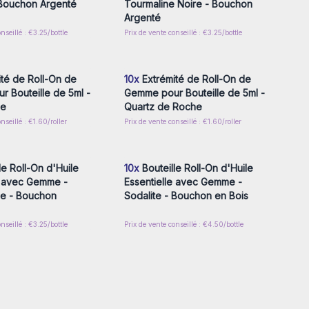
 Bouchon Argenté
Tourmaline Noire - Bouchon
Argenté
nseillé : €3.25/bottle
Prix de vente conseillé : €3.25/bottle
z-vous ou inscrivez-
Connectez-vous ou inscrivez-
r accéder aux prix de
vous pour accéder aux prix de
gros
gros
té de Roll-On de
10x
Extrémité de Roll-On de
 Bouteille de 5ml -
Gemme pour Bouteille de 5ml -
se
Quartz de Roche
nseillé : €1.60/roller
Prix de vente conseillé : €1.60/roller
z-vous ou inscrivez-
Connectez-vous ou inscrivez-
r accéder aux prix de
vous pour accéder aux prix de
gros
gros
le Roll-On d'Huile
10x
Bouteille Roll-On d'Huile
e avec Gemme -
Essentielle avec Gemme -
se - Bouchon
Sodalite - Bouchon en Bois
nseillé : €3.25/bottle
Prix de vente conseillé : €4.50/bottle