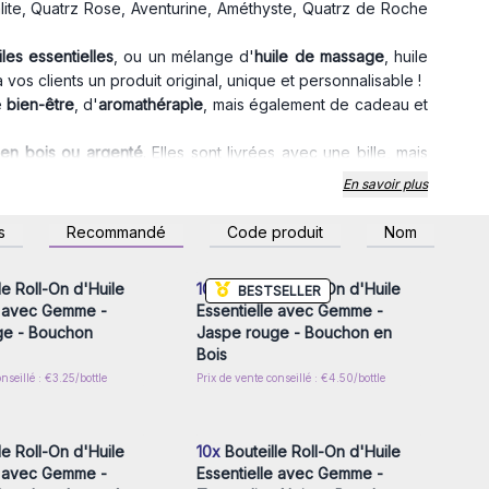
te, Quatrz Rose, Aventurine, Améthyste, Quatrz de Roche
iles essentielles
, ou un mélange d'
huile de massage
, huile
à vos clients un produit original, unique et personnalisable !
e
bien-être
, d'
aromathérapìe
, mais également de cadeau et
en bois ou argenté
. Elles sont livrées avec une bille, mais
t.
En savoir plus
z-vous ou inscrivez-
Connectez-vous ou inscrivez-
s
Recommandé
Code produit
Nom
r accéder aux prix de
vous pour accéder aux prix de
gros
gros
le Roll-On d'Huile
10x
Bouteille Roll-On d'Huile
BESTSELLER
e avec Gemme -
Essentielle avec Gemme -
ge - Bouchon
Jaspe rouge - Bouchon en
Bois
nseillé : €3.25/bottle
Prix de vente conseillé : €4.50/bottle
z-vous ou inscrivez-
Connectez-vous ou inscrivez-
r accéder aux prix de
vous pour accéder aux prix de
gros
gros
le Roll-On d'Huile
10x
Bouteille Roll-On d'Huile
e avec Gemme -
Essentielle avec Gemme -