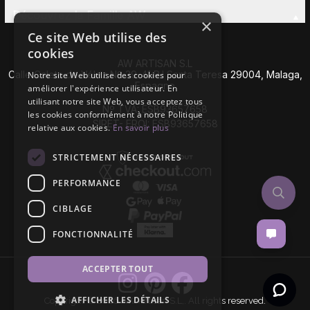
Découvrez la Famille AW
×
Ce site Web utilise des
cookies
AW ARTISAN S.L
Calle Caleta de Vélez Nº 39-41 P.I Santa Teresa 29004, Malaga,
Notre site Web utilise des cookies pour
Espagne
améliorer l'expérience utilisateur. En
utilisant notre site Web, vous acceptez tous
Nº TVA: ESB93657658
les cookies conformément à notre Politique
SIRET- EROI: ESB93657658
relative aux cookies.
En savoir plus
STRICTEMENT NÉCESSAIRES
PERFORMANCE
CIBLAGE
FONCTIONNALITÉ
ACCEPTER TOUT
AFFICHER LES DÉTAILS
Copyright © 2026 AW Artisan S.L,. All rights reserved.