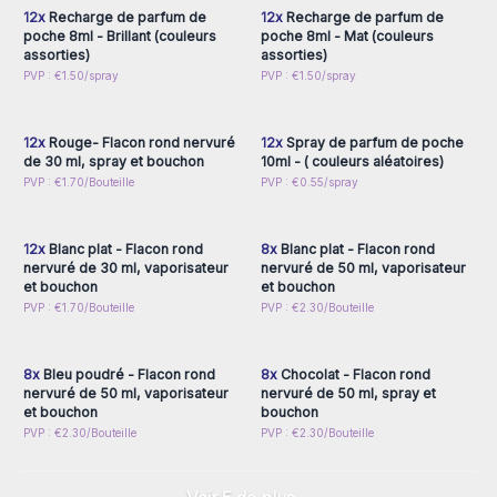
12x
Recharge de parfum de
12x
Recharge de parfum de
voyage vers le succès en revendant des emballages de
poche 8ml - Brillant (couleurs
poche 8ml - Mat (couleurs
parfum !
assorties)
assorties)
Connectez-vous ou
Connectez-vous ou
PVP : €1.50/spray
PVP : €1.50/spray
inscrivez-vous pour
inscrivez-vous pour
accéder aux prix de gros
accéder aux prix de gros
12x
Rouge- Flacon rond nervuré
12x
Spray de parfum de poche
de 30 ml, spray et bouchon
10ml - ( couleurs aléatoires)
Connectez-vous ou
Connectez-vous ou
PVP : €1.70/Bouteille
PVP : €0.55/spray
inscrivez-vous pour
inscrivez-vous pour
accéder aux prix de gros
accéder aux prix de gros
12x
Blanc plat - Flacon rond
8x
Blanc plat - Flacon rond
nervuré de 30 ml, vaporisateur
nervuré de 50 ml, vaporisateur
et bouchon
et bouchon
Connectez-vous ou
Connectez-vous ou
PVP : €1.70/Bouteille
PVP : €2.30/Bouteille
inscrivez-vous pour
inscrivez-vous pour
accéder aux prix de gros
accéder aux prix de gros
8x
Bleu poudré - Flacon rond
8x
Chocolat - Flacon rond
nervuré de 50 ml, vaporisateur
nervuré de 50 ml, spray et
et bouchon
bouchon
PVP : €2.30/Bouteille
PVP : €2.30/Bouteille