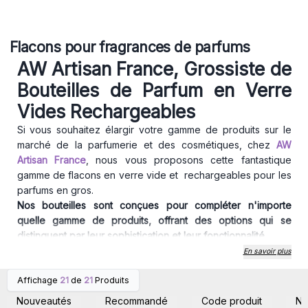
Flacons pour fragrances de parfums
AW Artisan France, Grossiste de
Bouteilles de Parfum en Verre
Vides Rechargeables
Si vous souhaitez élargir votre gamme de produits sur le
marché de la parfumerie et des cosmétiques, chez
AW
Artisan France
, nous vous proposons cette fantastique
gamme de flacons en verre vide et rechargeables pour les
parfums en gros.
Nos bouteilles sont conçues pour compléter n'importe
quelle gamme de produits, offrant des options qui se
distinguent par leur sophistication et leur fonctionnalité.
Dans le cadre de notre engagement en faveur du
En savoir plus
développement durable, nos bouteilles sont conçues pour
Affichage
21
de
21
Produits
être rechargeables.
Connectez-vous ou
Connectez-vous ou
inscrivez-vous pour
inscrivez-vous pour
Cela réduit non seulement les déchets d’emballage, mais
Nouveautés
Recommandé
Code produit
N
accéder aux prix de gros
accéder aux prix de gros