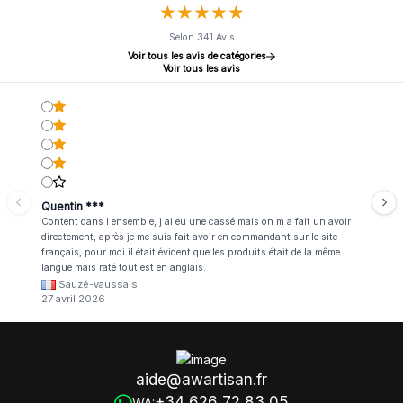
★
★
★
★
★
★
★
★
★
★
Selon 341 Avis
Voir tous les avis de catégories
Voir tous les avis
Quentin ***
Content dans l ensemble, j ai eu une cassé mais on m a fait un avoir
directement, après je me suis fait avoir en commandant sur le site
français, pour moi il était évident que les produits était de la même
langue mais raté tout est en anglais.
Sauzé-vaussais
27 avril 2026
aide@awartisan.fr
+34 626 72 83 05
WA: