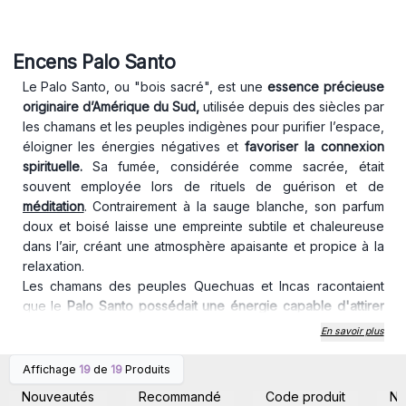
Encens Palo Santo
Le Palo Santo, ou "bois sacré", est une
essence précieuse
originaire d’Amérique du Sud,
utilisée depuis des siècles par
les chamans et les peuples indigènes pour purifier l’espace,
éloigner les énergies négatives et
favoriser la connexion
spirituelle.
Sa fumée, considérée comme sacrée, était
souvent employée lors de rituels de guérison et de
méditation
. Contrairement à la sauge blanche, son parfum
doux et boisé laisse une empreinte subtile et chaleureuse
dans l’air, créant une atmosphère apaisante et propice à la
relaxation.
Les chamans des peuples Quechuas et Incas racontaient
que le
Palo Santo possédait une énergie capable d'attirer
la chance et d’harmoniser l’esprit
. Avant une cérémonie, ils
En savoir plus
en brûlaient quelques morceaux pour préparer leur espace
sacré et invoquer la bienveillance des esprits. Aujourd’hui
Affichage
19
de
19
Produits
Connectez-vous ou
Connectez-vous ou
encore, cet usage se perpétue, et de plus en plus de
inscrivez-vous pour
inscrivez-vous pour
Nouveautés
Recommandé
Code produit
N
accéder aux prix de gros
accéder aux prix de gros
personnes adoptent le Palo Santo pour purifier leur maison,