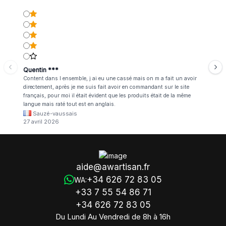
Quentin ***
Content dans l ensemble, j ai eu une cassé mais on m a fait un avoir
directement, après je me suis fait avoir en commandant sur le site
français, pour moi il était évident que les produits était de la même
langue mais raté tout est en anglais.
Sauzé-vaussais
27 avril 2026
aide@awartisan.fr
+34 626 72 83 05
WA:
+33 7 55 54 86 71
+34 626 72 83 05
Du Lundi Au Vendredi de 8h à 16h