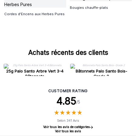
Bougies chauffe-plats
Cordes d'Encens aux Herbes Pures
Achats récents des clients
25g Palo Santo Arbre Vert 3-4
Bâtonnets Palo Santo Bois-
Bâtonnets
Grade 2
CUSTOMER RATING
4.85
/5
★
★
★
★
★
★
★
★
★
★
Selon 341 Avis
Voir tous les avis de catégories
Voir tous les avis