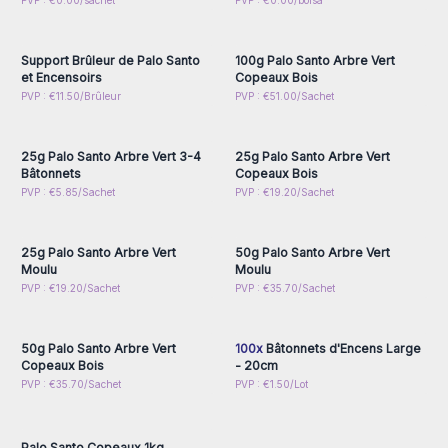
Connectez-vous ou
Connectez-vous ou
PVP : €0.00/sachet
PVP : €0.00/bolsa
inscrivez-vous pour
inscrivez-vous pour
accéder aux prix de gros
accéder aux prix de gros
Support Brûleur de Palo Santo
100g Palo Santo Arbre Vert
et Encensoirs
Copeaux Bois
Connectez-vous ou
Connectez-vous ou
PVP : €11.50/Brûleur
PVP : €51.00/Sachet
inscrivez-vous pour
inscrivez-vous pour
accéder aux prix de gros
accéder aux prix de gros
25g Palo Santo Arbre Vert 3-4
25g Palo Santo Arbre Vert
Bâtonnets
Copeaux Bois
Connectez-vous ou
Connectez-vous ou
PVP : €5.85/Sachet
PVP : €19.20/Sachet
inscrivez-vous pour
inscrivez-vous pour
accéder aux prix de gros
accéder aux prix de gros
25g Palo Santo Arbre Vert
50g Palo Santo Arbre Vert
Moulu
Moulu
Connectez-vous ou
Connectez-vous ou
PVP : €19.20/Sachet
PVP : €35.70/Sachet
inscrivez-vous pour
inscrivez-vous pour
accéder aux prix de gros
accéder aux prix de gros
50g Palo Santo Arbre Vert
100x
Bâtonnets d'Encens Large
Copeaux Bois
- 20cm
Connectez-vous ou
PVP : €35.70/Sachet
PVP : €1.50/Lot
inscrivez-vous pour
accéder aux prix de gros
Palo Santo Copeaux 1kg