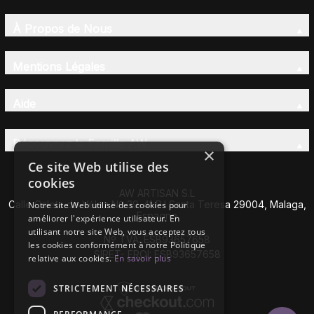
À Propos de Nous
Mentions Légales
Aide
Découvrez la Famille AW
×
Ce site Web utilise des
cookies
AW ARTISAN S.L
Calle Caleta de Vélez Nº 39-41 P.I Santa Teresa 29004, Malaga,
Notre site Web utilise des cookies pour
Espagne
améliorer l'expérience utilisateur. En
utilisant notre site Web, vous acceptez tous
Nº TVA: ESB93657658
les cookies conformément à notre Politique
SIRET- EROI: ESB93657658
relative aux cookies.
En savoir plus
STRICTEMENT NÉCESSAIRES