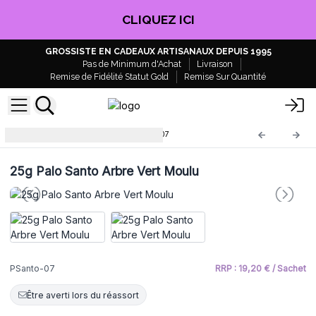
CLIQUEZ ICI
GROSSISTE EN CADEAUX ARTISANAUX DEPUIS 1995
Pas de Minimum d'Achat
Livraison
Remise de Fidélité Statut Gold
Remise Sur Quantité
Encens Palo Santo
PSanto-07
25g Palo Santo Arbre Vert Moulu
PSanto-07
RRP : 19,20 € / Sachet
Être averti lors du réassort