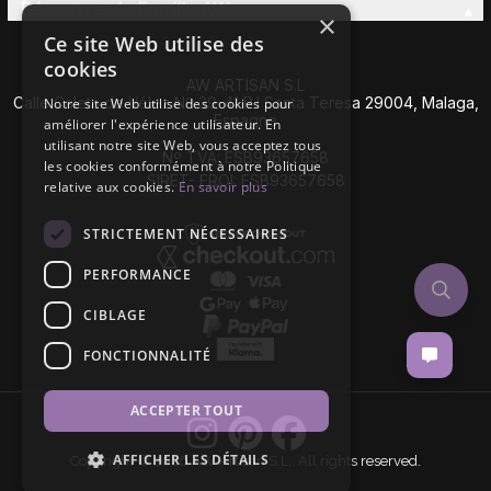
Découvrez la Famille AW
×
Ce site Web utilise des
cookies
AW ARTISAN S.L
Calle Caleta de Vélez Nº 39-41 P.I Santa Teresa 29004, Malaga,
Notre site Web utilise des cookies pour
Espagne
améliorer l'expérience utilisateur. En
utilisant notre site Web, vous acceptez tous
Nº TVA: ESB93657658
les cookies conformément à notre Politique
SIRET- EROI: ESB93657658
relative aux cookies.
En savoir plus
STRICTEMENT NÉCESSAIRES
PERFORMANCE
CIBLAGE
FONCTIONNALITÉ
ACCEPTER TOUT
AFFICHER LES DÉTAILS
Copyright © 2026 AW Artisan S.L,. All rights reserved.