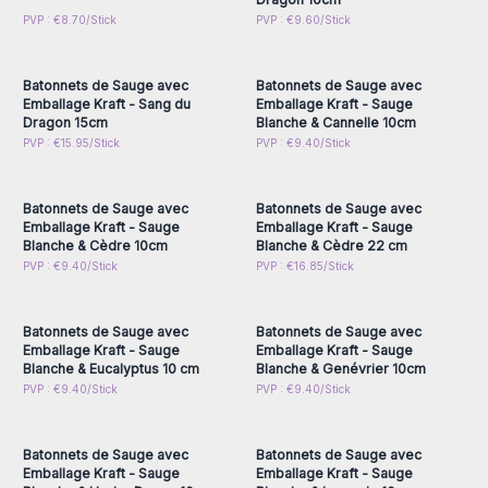
Connectez-vous ou
Connectez-vous ou
PVP : €8.70/Stick
PVP : €9.60/Stick
inscrivez-vous pour
inscrivez-vous pour
accéder aux prix de gros
accéder aux prix de gros
Batonnets de Sauge avec
Batonnets de Sauge avec
Emballage Kraft - Sang du
Emballage Kraft - Sauge
Dragon 15cm
Blanche & Cannelle 10cm
Connectez-vous ou
Connectez-vous ou
PVP : €15.95/Stick
PVP : €9.40/Stick
inscrivez-vous pour
inscrivez-vous pour
accéder aux prix de gros
accéder aux prix de gros
Batonnets de Sauge avec
Batonnets de Sauge avec
Emballage Kraft - Sauge
Emballage Kraft - Sauge
Blanche & Cèdre 10cm
Blanche & Cèdre 22 cm
Connectez-vous ou
Connectez-vous ou
PVP : €9.40/Stick
PVP : €16.85/Stick
inscrivez-vous pour
inscrivez-vous pour
accéder aux prix de gros
accéder aux prix de gros
Batonnets de Sauge avec
Batonnets de Sauge avec
Emballage Kraft - Sauge
Emballage Kraft - Sauge
Blanche & Eucalyptus 10 cm
Blanche & Genévrier 10cm
Connectez-vous ou
Connectez-vous ou
PVP : €9.40/Stick
PVP : €9.40/Stick
inscrivez-vous pour
inscrivez-vous pour
accéder aux prix de gros
accéder aux prix de gros
Batonnets de Sauge avec
Batonnets de Sauge avec
Emballage Kraft - Sauge
Emballage Kraft - Sauge