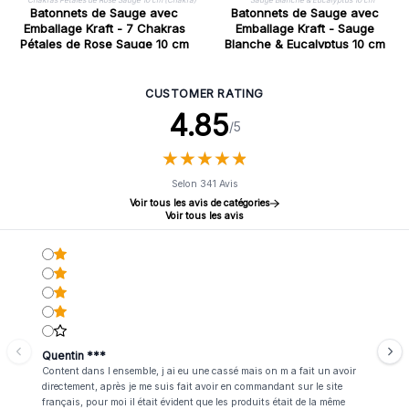
Batonnets de Sauge avec
Batonnets de Sauge avec
Emballage Kraft - 7 Chakras
Emballage Kraft - Sauge
Pétales de Rose Sauge 10 cm
Blanche & Eucalyptus 10 cm
(Chakra)
CUSTOMER RATING
4.85
/5
★
★
★
★
★
★
★
★
★
★
Selon 341 Avis
Voir tous les avis de catégories
Voir tous les avis
Quentin ***
Content dans l ensemble, j ai eu une cassé mais on m a fait un avoir
directement, après je me suis fait avoir en commandant sur le site
français, pour moi il était évident que les produits était de la même