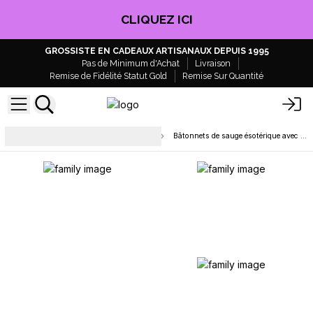
CLIQUEZ ICI
GROSSISTE EN CADEAUX ARTISANAUX DEPUIS 1995
Pas de Minimum d'Achat
Livraison
Remise de Fidélité Statut Gold
Remise Sur Quantité
Sauge, Fagots & Perles de
Bâtonnets de sauge ésotérique avec emballage papier
Fumigation