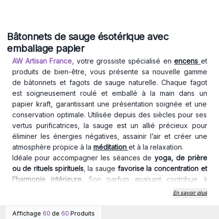
Bâtonnets de sauge ésotérique avec
emballage papier
AW Artisan France,
votre grossiste spécialisé en
encens
et
produits de bien-être, vous présente sa nouvelle gamme
de bâtonnets et fagots de sauge naturelle. Chaque fagot
est soigneusement roulé et emballé à la main dans un
papier kraft, garantissant une présentation soignée et une
conservation optimale. Utilisée depuis des siècles pour ses
vertus purificatrices, la sauge est un allié précieux pour
éliminer les énergies négatives, assainir l’air et créer une
atmosphère propice à la
méditation
et à la relaxation.
Idéale pour accompagner les séances de
yoga, de prière
ou de rituels spirituels
, la sauge
favorise la concentration et
l’harmonie intérieure
. Son parfum apaisant contribue à
instaurer un sentiment de bien-être, tout en facilitant la
En savoir plus
connexion avec le monde spirituel. L’utilisation est simple : il
suffit
d’allumer l’extrémité du fagot, de laisser la fumée se
Affichage
60
de
60
Produits
Connectez-vous ou
Connectez-vous ou