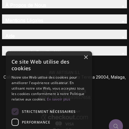
À Propos de Nous
Mentions Légales
Aide
Découvrez la Famille AW
×
Ce site Web utilise des
cookies
AW ARTISAN S.L
Calle Caleta de Vélez Nº 39-41 P.I Santa Teresa 29004, Malaga,
Notre site Web utilise des cookies pour
Espagne
améliorer l'expérience utilisateur. En
utilisant notre site Web, vous acceptez tous
Nº TVA: ESB93657658
les cookies conformément à notre Politique
SIRET- EROI: ESB93657658
relative aux cookies.
En savoir plus
STRICTEMENT NÉCESSAIRES
PERFORMANCE