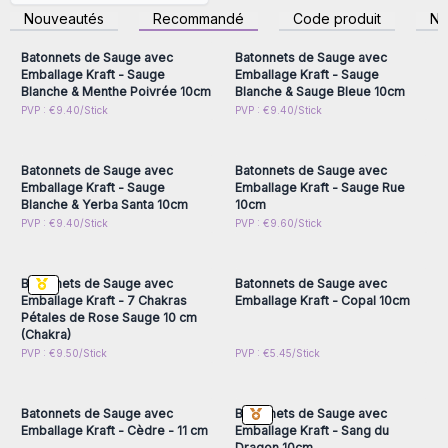
diffuser dans la pièce et de ressentir instantanément un
inscrivez-vous pour
inscrivez-vous pour
Nouveautés
Recommandé
Code produit
N
accéder aux prix de gros
accéder aux prix de gros
apaisement profond.
Pour un usage optimal, il est
recommandé d’aérer l’espace avant et après la purification.
Batonnets de Sauge avec
Batonnets de Sauge avec
Nos bâtonnets de sauge s’adressent aux professionnels du
Emballage Kraft - Sauge
Emballage Kraft - Sauge
Blanche & Menthe Poivrée 10cm
Blanche & Sauge Bleue 10cm
bien-être, aux revendeurs d’articles
ésotériques
et à toute
Connectez-vous ou
Connectez-vous ou
PVP : €9.40/Stick
PVP : €9.40/Stick
personne cherchant à intégrer des rituels de purification
inscrivez-vous pour
inscrivez-vous pour
accéder aux prix de gros
accéder aux prix de gros
dans son quotidien. Avec une qualité rigoureusement
sélectionnée, ils garantissent une combustion homogène et
Batonnets de Sauge avec
Batonnets de Sauge avec
une expérience sensorielle authentique.
Emballage Kraft - Sauge
Emballage Kraft - Sauge Rue
Pour une expérience complète, découvrez également nos
Blanche & Yerba Santa 10cm
10cm
Connectez-vous ou
Connectez-vous ou
PVP : €9.40/Stick
PVP : €9.60/Stick
supports et brûleurs à Palo Santo.
inscrivez-vous pour
inscrivez-vous pour
Commandez dès maintenant chez AW Artisan France et
accéder aux prix de gros
accéder aux prix de gros
enrichissez votre offre avec un produit incontournable du
Batonnets de Sauge avec
Batonnets de Sauge avec
bien-être spirituel.
Emballage Kraft - 7 Chakras
Emballage Kraft - Copal 10cm
Pétales de Rose Sauge 10 cm
(Chakra)
Connectez-vous ou
Connectez-vous ou
PVP : €9.50/Stick
PVP : €5.45/Stick
inscrivez-vous pour
inscrivez-vous pour
accéder aux prix de gros
accéder aux prix de gros
Batonnets de Sauge avec
Batonnets de Sauge avec
Emballage Kraft - Cèdre - 11 cm
Emballage Kraft - Sang du
Dragon 10cm