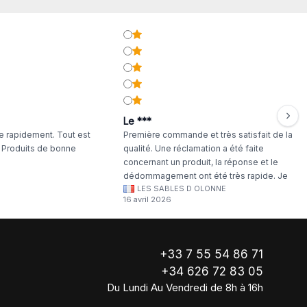
Le ***
 rapidement. Tout est
Première commande et très satisfait de la
. Produits de bonne
qualité. Une réclamation a été faite
concernant un produit, la réponse et le
dédommagement ont été très rapide. Je
LES SABLES D OLONNE
continuerai à commander chez WA Artisan
16 avril 2026
!
+33 7 55 54 86 71
+34 626 72 83 05
Du Lundi Au Vendredi de 8h à 16h