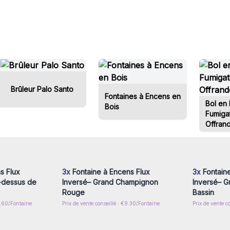
Brûleur Palo Santo
Fontaines à Encens en
Bol en 
Bois
Fumigat
Offrand
nscrivez-
Connectez-vous ou inscrivez-
Connecte
x prix de
vous pour accéder aux prix de
vous pou
gros
s Flux
3x
Fontaine à Encens Flux
3x
Fontaine
-dessus de
Inversé– Grand Champignon
Inversé– G
Rouge
Bassin
15.60/Fontaine
Prix de vente conseillé : €9.30/Fontaine
Prix de vente c
nscrivez-
Connectez-vous ou inscrivez-
Connecte
x prix de
vous pour accéder aux prix de
vous pou
gros