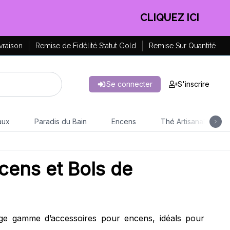
CLIQUEZ ICI
vraison
Remise de Fidélité Statut Gold
Remise Sur Quantité
Se connecter
S'inscrire
aux
Paradis du Bain
Encens
Thé Artisanal
cens et Bols de
rge gamme d’accessoires pour encens, idéals pour