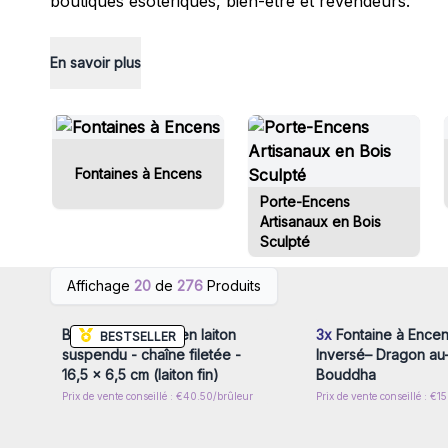
boutiques ésotériques, bien-être et revendeurs.
En savoir plus
Fontaines à Encens
Porte-Encens
Artisanaux en Bois
Sculpté
Connectez-vous ou inscrivez-
Connectez-vous ou i
Affichage
20
de
276
Produits
vous pour accéder aux prix de
vous pour accéder au
gros
gros
Brûleur d'encens en laiton
3x
Fontaine à Encen
BESTSELLER
suspendu - chaîne filetée -
Inversé– Dragon au
16,5 × 6,5 cm (laiton fin)
Bouddha
Prix de vente conseillé : €40.50/brûleur
Prix de vente conseillé : €
Connectez-vous ou inscrivez-
Connectez-vous ou i
vous pour accéder aux prix de
vous pour accéder au
gros
gros