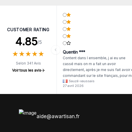
CUSTOMER RATING
4.85
/5
★
★
★
★
★
★
★
★
★
★
Quentin ***
Content dans l ensemble, j ai eu une
Selon 341 Avis
cassé mais on m a fait un avoir
directement, après je me suis fait avoir
Voir tous les avis
commandant sur le site français, pour m
Sauzé-vaussais
il était évident que les produits était de 
27 avril 2026
même langue mais raté tout est en
anglais.
aide@awartisan.fr