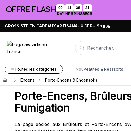
OFFRE FLASH
00
14
38
31
DAY
HRS
MINS
SECS
GROSSISTE EN CADEAUX ARTISANAUX DEPUIS 1995
Toutes les catégories
Nouveautés & Réassorts
Encens
Porte-Encens & Encensoirs
Porte-Encens, Brûleurs
Fumigation
La page dédiée aux Brûleurs et Porte-Encens d’A