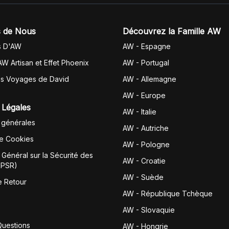
 de Nous
Découvrez la Famille AW
s D'AW
AW - Espagne
AW Artisan et Effet Phoenix
AW -
Portugal
es Voyages de David
AW - Allemagne
AW - Europe
 Légales
AW - Italie
 générales
AW - Autriche
de Cookies
AW - Pologne
Général sur la Sécurité des
AW - Croatie
GPSR)
AW - Suède
e Retour
AW - République Tchèque
AW - Slovaquie
Questions
AW - Hongrie