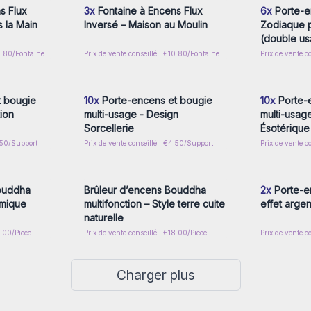
s Flux
3x
Fontaine à Encens Flux
6x
Porte-e
 la Main
Inversé – Maison au Moulin
Zodiaque p
(double u
22.80/Fontaine
Prix de vente conseillé : €10.80/Fontaine
Prix de vente c
nscrivez-
Connectez-vous ou inscrivez-
Connecte
x prix de
vous pour accéder aux prix de
vous pou
gros
 bougie
10x
Porte-encens et bougie
10x
Porte-
ion
multi-usage - Design
multi-usag
Sorcellerie
Ésotérique
4.50/Support
Prix de vente conseillé : €4.50/Support
Prix de vente c
nscrivez-
Connectez-vous ou inscrivez-
Connecte
x prix de
vous pour accéder aux prix de
vous pou
gros
ouddha
Brûleur d’encens Bouddha
2x
Porte-e
amique
multifonction – Style terre cuite
effet argen
naturelle
8.00/Piece
Prix de vente conseillé : €18.00/Piece
Prix de vente c
Charger plus