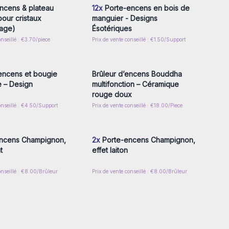
ncens & plateau
12x
Porte-encens en bois de
our cristaux
manguier - Designs
sage)
Ésotériques
onseillé : €3.70/piece
Prix de vente conseillé : €1.50/Support
z-vous ou inscrivez-
Connectez-vous ou inscrivez-
r accéder aux prix de
vous pour accéder aux prix de
gros
gros
encens et bougie
Brûleur d’encens Bouddha
e – Design
multifonction – Céramique
rouge doux
onseillé : €4.50/Support
Prix de vente conseillé : €18.00/Piece
z-vous ou inscrivez-
Connectez-vous ou inscrivez-
r accéder aux prix de
vous pour accéder aux prix de
gros
gros
ncens Champignon,
2x
Porte-encens Champignon,
t
effet laiton
onseillé : €8.00/Brûleur
Prix de vente conseillé : €8.00/Brûleur