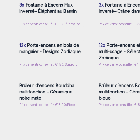
3x
Fontaine à Encens Flux
3x
Fontaine à Encen
Inversé– Éléphant au Bassin
Inversé– Crâne dans
Prix de vente conseillé : €10.20/Fontaine
Prix de vente conseillé : €
Connectez-vous ou inscrivez-
Connectez-vous ou i
vous pour accéder aux prix de
vous pour accéder au
gros
gros
12x
Porte-encens en bois de
12x
Porte-encens et
manguier - Designs Zodiaque
multi-usage - Sélect
Zodiaque
Prix de vente conseillé : €1.50/Support
Prix de vente conseillé : €
Connectez-vous ou inscrivez-
Connectez-vous ou i
vous pour accéder aux prix de
vous pour accéder au
gros
gros
Brûleur d’encens Bouddha
Brûleur d’encens B
multifonction – Céramique
multifonction – Cér
noire mate
bleue
Prix de vente conseillé : €18.00/Piece
Prix de vente conseillé : €1