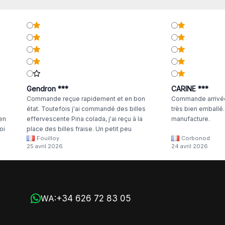
Gendron ***
CARINE ***
Commande reçue rapidement et en bon
Commande arrivée
état. Toutefois j'ai commandé des billes
très bien emballé
 en
effervescente Pina colada, j'ai reçu à la
manufacture.
oi
place des billes fraise. Un petit peu
Fouilloy
Corbonod
la
dommage
25 avril 2026
24 avril 2026
+34 626 72 83 05
WA: