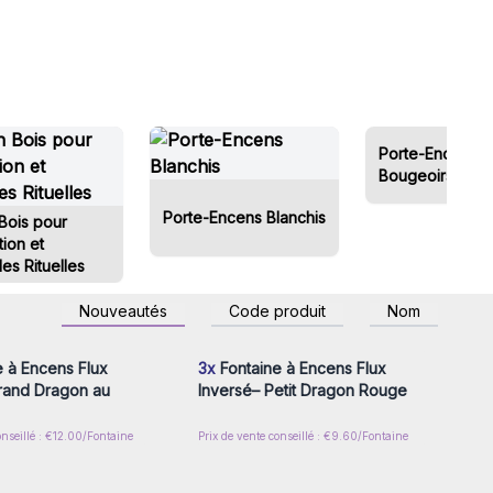
Porte-Encens e
Bougeoirs en P
Porte-Encens Blanchis
Bois pour
ion et
es Rituelles
z-vous ou inscrivez-
Connectez-vous ou inscrivez-
Nouveautés
Code produit
Nom
r accéder aux prix de
vous pour accéder aux prix de
gros
gros
 à Encens Flux
3x
Fontaine à Encens Flux
rand Dragon au
Inversé– Petit Dragon Rouge
onseillé : €12.00/Fontaine
Prix de vente conseillé : €9.60/Fontaine
z-vous ou inscrivez-
Connectez-vous ou inscrivez-
r accéder aux prix de
vous pour accéder aux prix de
gros
gros