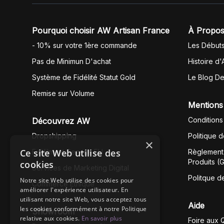
Pourquoi choisir AW Artisan France
À Propos
- 10% sur votre 1ère commande
Les Début
Pas de Minimun D'achat
Histoire d'
Système de Fidélité Statut Gold
Le Blog D
Remise sur Volume
Mentions
Conditions
Découvrez AW
Dropshipping
Politique 
×
Ce site Web utilise des
Fullfilment Service EU
Règlement 
Produits (
cookies
Services de Marketing Digital
Politque d
Notre site Web utilise des cookies pour
Commerce Éthique
améliorer l'expérience utilisateur. En
utilisant notre site Web, vous acceptez tous
Aide
les cookies conformément à notre Politique
Showroom
relative aux cookies.
En savoir plus
Foire aux 