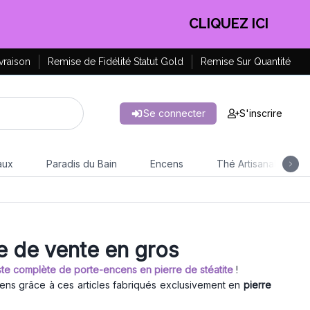
CLIQUEZ ICI
vraison
Remise de Fidélité Statut Gold
Remise Sur Quantité
Se connecter
S'inscrire
aux
Paradis du Bain
Encens
Thé Artisanal
e de vente en gros
te complète de porte-encens en pierre de stéatite
!
ens grâce à ces articles fabriqués exclusivement en
pierre