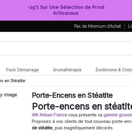
-25% Sur Une Sélection de Produits
Artisanaux
Pas de Minimum d'Achat
Li
Pack Démarrage
Aromathérapie
Ésotérisme & Crist
s en Stéatite
Porte-Encens en Stéatite
Porte-encens en stéatit
AW Artisan France
vous présente sa
gamme grossis
Proposez à vos clients de tout nouveau porte-enc
de stéatite
, puis magnifiquement décorés.