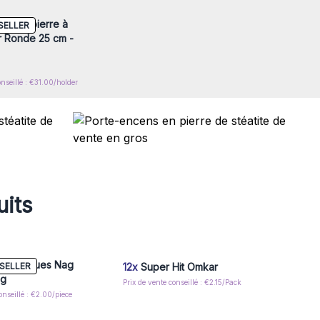
ns en pierre à
SELLER
r Ronde 25 cm -
onseillé : €31.00/holder
uits
 exotiques Nag
SELLER
12x
Super Hit Omkar
5g
Prix de vente conseillé : €2.15/Pack
onseillé : €2.00/piece