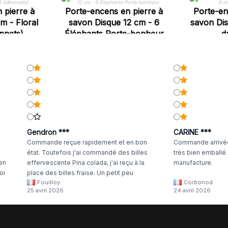
 pierre à
Porte-encens en pierre à
Porte-en
m - Floral
savon Disque 12 cm - 6
savon Dis
nnets)
Éléphants Porte-bonheur
d
Gendron ***
CARINE ***
Commande reçue rapidement et en bon
Commande arrivée
état. Toutefois j'ai commandé des billes
très bien emballé
 en
effervescente Pina colada, j'ai reçu à la
manufacture.
oi
place des billes fraise. Un petit peu
Fouilloy
Corbonod
la
dommage
25 avril 2026
24 avril 2026