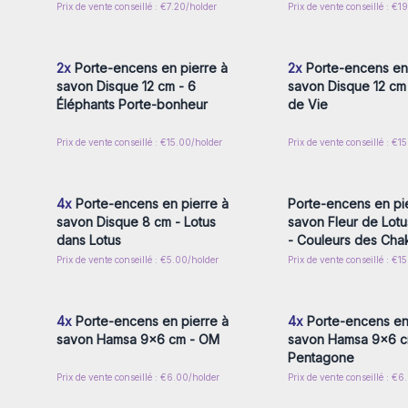
Prix de vente conseillé : €7.20/holder
Prix de vente conseillé : €1
Connectez-vous ou inscrivez-
Connectez-vous ou i
vous pour accéder aux prix de
vous pour accéder au
gros
gros
2x
Porte-encens en pierre à
2x
Porte-encens en 
savon Disque 12 cm - 6
savon Disque 12 cm 
Éléphants Porte-bonheur
de Vie
Prix de vente conseillé : €15.00/holder
Prix de vente conseillé : €1
Connectez-vous ou inscrivez-
Connectez-vous ou i
vous pour accéder aux prix de
vous pour accéder au
gros
gros
4x
Porte-encens en pierre à
Porte-encens en pi
savon Disque 8 cm - Lotus
savon Fleur de Lot
dans Lotus
- Couleurs des Cha
Prix de vente conseillé : €5.00/holder
Prix de vente conseillé : €1
Connectez-vous ou inscrivez-
Connectez-vous ou i
vous pour accéder aux prix de
vous pour accéder au
gros
gros
4x
Porte-encens en pierre à
4x
Porte-encens en 
savon Hamsa 9x6 cm - OM
savon Hamsa 9x6 c
Pentagone
Prix de vente conseillé : €6.00/holder
Prix de vente conseillé : €6
Connectez-vous ou inscrivez-
Connectez-vous ou i
vous pour accéder aux prix de
vous pour accéder au
gros
gros