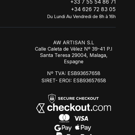
+33 7 55 54 86 71
+34 626 72 83 05
Du Lundi Au Vendredi de 8h à 16h
AW ARTISAN S.L
Calle Caleta de Vélez Nº 39-41 P.I
Santa Teresa 29004, Malaga,
Espagne
Nº TVA: ESB93657658
SIRET- EROI: ESB93657658