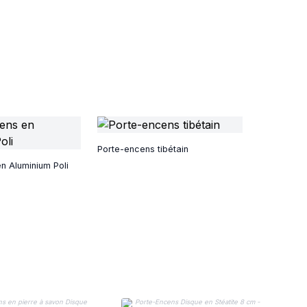
Porte-encens tibétain
n Aluminium Poli
P