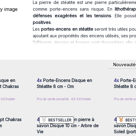
La pierre de stéatite est une pierre particulière
comme porte-encens sans risque. En
lithothérap
défenses exagérées et les tensions
. Elle pos
positives
.
Les
portes-encens en stéatite
seront très utiles po
ajoutant aux propriétés des encens utilisés, ses pro
Différents dessins et formes sont disponibles afi
vos clients.
Attention
: Ces portes-encens, malgré leur résistanc
de les placer sur un support résistant à la chal
nscrivez-
Connectez-vous ou inscrivez-
Connecte
Nouveauté
x prix de
vous pour accéder aux prix de
vous pou
brûler.
gros
Vendus par lot de 2 ou 4 afin de vous permettre de
sque en
4x
Porte-Encens Disque en
4x
Porte-E
Commandez dès à présent ces portes-encens en pi
pt Chakras
Stéatite 8 cm - Om
Stéatite 8
leur design attractif !
2.00/holder
Prix de vente conseillé : €6.00/holder
Prix de vente c
nscrivez-
Connectez-vous ou inscrivez-
Connecte
x prix de
vous pour accéder aux prix de
vous pou
gros
pt Chakras
4x
Porte-encens en pierre à
4x
Porte-e
BESTSELLER
BEST
m
savon Disque 10 cm - Arbre de
savon Disq
Vie
Soleil (por