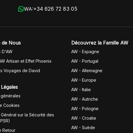
+34 626 72 83 05
WA:
 de Nous
Découvrez la Famille AW
s D'AW
AW - Espagne
AW Artisan et Effet Phoenix
AW -
Portugal
es Voyages de David
AW - Allemagne
AW - Europe
 Légales
AW - Italie
 générales
AW - Autriche
de Cookies
AW - Pologne
Général sur la Sécurité des
AW - Croatie
GPSR)
AW - Suède
e Retour