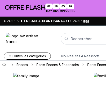
OFFRE FLASH
02
10
05
02
DAY
HRS
MINS
SECS
GROSSISTE EN CADEAUX ARTISANAUX DEPUIS 1995
Toutes les catégories
Nouveautés & Réassorts
Encens
Porte-Encens & Encensoirs
Porte-Encen