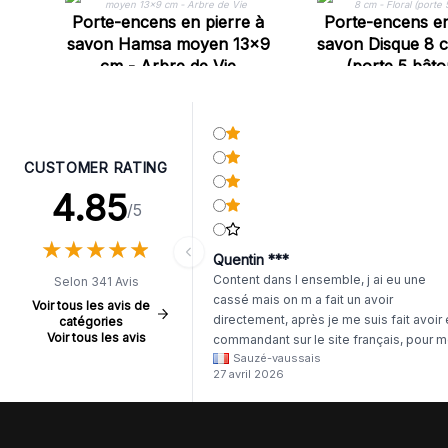
Porte-encens en pierre à
Porte-encens en
savon Hamsa moyen 13x9
savon Disque 8 c
cm - Arbre de Vie
(porte 5 bâto
CUSTOMER RATING
4.85
/5
★
★
★
★
★
★
★
★
★
★
Quentin ***
Content dans l ensemble, j ai eu une
Selon 341 Avis
cassé mais on m a fait un avoir
Voir tous les avis de
directement, après je me suis fait avoir
catégories
Voir tous les avis
commandant sur le site français, pour m
Sauzé-vaussais
il était évident que les produits était de 
27 avril 2026
même langue mais raté tout est en
anglais.