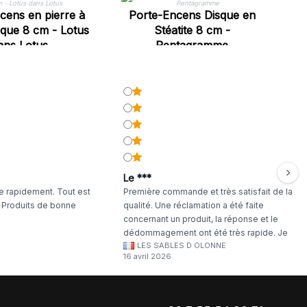
cens en pierre à
Porte-Encens Disque en
que 8 cm - Lotus
Stéatite 8 cm -
ans Lotus
Pentagramme
Le ***
 rapidement. Tout est
Première commande et très satisfait de la
. Produits de bonne
qualité. Une réclamation a été faite
concernant un produit, la réponse et le
dédommagement ont été très rapide. Je
LES SABLES D OLONNE
continuerai à commander chez WA Artisan
16 avril 2026
!