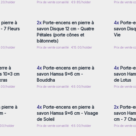
9.20/holder
Prix de vente conseillé : €9.85/holder
Prix de vente c
nscrivez-
Connectez-vous ou inscrivez-
Connecte
x prix de
vous pour accéder aux prix de
vous pou
gros
pierre à
2x
Porte-encens en pierre à
4x
Porte-e
- 7 Fleurs
savon Disque 12 cm - Quatre
savon Disq
Pétales (porte cônes et
Vie
bâtonnets)
5.00/holder
Prix de vente conseillé : €15.00/holder
Prix de vente c
nscrivez-
Connectez-vous ou inscrivez-
Connecte
x prix de
vous pour accéder aux prix de
vous pou
gros
erre à
4x
Porte-encens en pierre à
4x
Porte-e
us 10x3 cm
savon Hamsa 9x6 cm -
savon Hams
kras
Bouddha
de Lotus
5.00/holder
Prix de vente conseillé : €6.00/holder
Prix de vente c
nscrivez-
Connectez-vous ou inscrivez-
Connecte
x prix de
vous pour accéder aux prix de
vous pou
gros
pierre à
4x
Porte-encens en pierre à
2x
Porte-e
m -
savon Hamsa 9x6 cm - Visage
savon Hams
de Soleil
cm - 7 Cha
.00/holder
Prix de vente conseillé : €6.00/holder
Prix de vente c
nscrivez-
Connectez-vous ou inscrivez-
Connecte
x prix de
vous pour accéder aux prix de
vous pou
gros