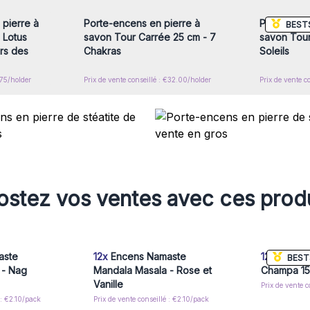
pierre à
Porte-encens en pierre à
Porte-ence
BEST
 Lotus
savon Tour Carrée 25 cm - 7
savon Tou
rs des
Chakras
Soleils
.75/holder
Prix de vente conseillé : €32.00/holder
Prix de vente c
stez vos ventes avec ces prod
aste
12x
Encens Namaste
12x
Encens
BEST
 - Nag
Mandala Masala - Rose et
Champa 1
Vanille
Prix de vente c
 : €2.10/pack
Prix de vente conseillé : €2.10/pack