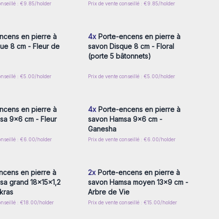
onseillé : €9.85/holder
Prix de vente conseillé : €9.85/holder
z-vous ou inscrivez-
Connectez-vous ou inscrivez-
r accéder aux prix de
vous pour accéder aux prix de
gros
gros
ncens en pierre à
4x
Porte-encens en pierre à
ue 8 cm - Fleur de
savon Disque 8 cm - Floral
(porte 5 bâtonnets)
onseillé : €5.00/holder
Prix de vente conseillé : €5.00/holder
z-vous ou inscrivez-
Connectez-vous ou inscrivez-
r accéder aux prix de
vous pour accéder aux prix de
gros
gros
ncens en pierre à
4x
Porte-encens en pierre à
a 9x6 cm - Fleur
savon Hamsa 9x6 cm -
Ganesha
onseillé : €6.00/holder
Prix de vente conseillé : €6.00/holder
z-vous ou inscrivez-
Connectez-vous ou inscrivez-
r accéder aux prix de
vous pour accéder aux prix de
gros
gros
ncens en pierre à
2x
Porte-encens en pierre à
a grand 18x15x1,2
savon Hamsa moyen 13x9 cm -
kras
Arbre de Vie
onseillé : €18.00/holder
Prix de vente conseillé : €15.00/holder
z-vous ou inscrivez-
r accéder aux prix de
gros