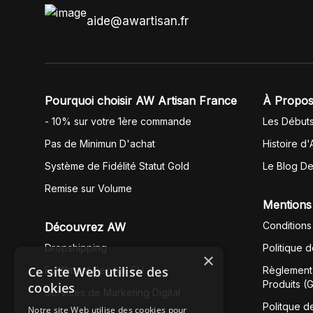
aide@awartisan.fr
Pourquoi choisir AW Artisan France
À Propos
- 10% sur votre 1ère commande
Les Début
Pas de Minimun D'achat
Histoire d'
Système de Fidélité Statut Gold
Le Blog D
Remise sur Volume
Mentions
Conditions
Découvrez AW
Dropshipping
Politique 
×
Ce site Web utilise des
Fullfilment Service EU
Règlement 
Produits (
cookies
Services de Marketing Digital
Politque d
Notre site Web utilise des cookies pour