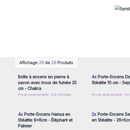
Connectez-vous ou inscrivez-
Connectez-vous ou i
Affichage
29
de
29
Produits
vous pour accéder aux prix de
vous pour accéder au
gros
gros
Boîte à encens en pierre à
4x
Porte-Encens Di
savon avec trous de fumée 25
Stéatite 10 cm - Se
cm - Chakra
Prix de vente conseillé : €22.00/holder
Prix de vente conseillé : €1
Connectez-vous ou inscrivez-
Connectez-vous ou i
vous pour accéder aux prix de
vous pour accéder au
gros
gros
4x
Porte-Encens Hamsa en
2x
Porte-Encens Se
Stéatite 9x6cm - Éléphant et
en Stéatite - 26x5c
Palmier