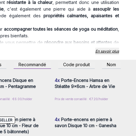
ment
résistante à la chaleur
, permettant donc une utilisation
ie
, c'est également une pierre qui aide à
assouplir les
sède également des
propriétés calmantes, apaisantes et
ur
accompagner toutes les séances de yoga ou méditation
,
pres bienfaits.
n de vous permettre de
répondre aux besoins et attentes
de
En savoir plus
e à la chaleur, peuvent devenir très chauds. Il est important
eur et de les manipuler avec précautions pour ne pas vous
z-vous ou inscrivez-
Connectez-vous ou inscrivez-
s
Recommandé
Code produit
Nom
r accéder aux prix de
vous pour accéder aux prix de
gros
gros
 rapidement constituer un stock intéressant.
ncens Disque en
4x
Porte-Encens Hamsa en
erre de stéatite, et boostez vos ventes d'encens grâce à
 cm - Pentagramme
Stéatite 9x6cm - Arbre de Vie
onseillé : €6.00/holder
Prix de vente conseillé : €7.20/holder
z-vous ou inscrivez-
Connectez-vous ou inscrivez-
r accéder aux prix de
vous pour accéder aux prix de
gros
gros
ncens en pierre à
4x
Porte-encens en pierre à
SELLER
ue 10 cm - Fleur de
savon Disque 10 cm - Ganesha
te 5 bâtonnets)