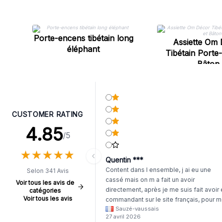
Porte-encens tibétain long
Assiette Om
éléphant
Tibétain Porte
Bâton
CUSTOMER RATING
4.85
/5
★
★
★
★
★
★
★
★
★
★
Quentin ***
Content dans l ensemble, j ai eu une
Selon 341 Avis
cassé mais on m a fait un avoir
Voir tous les avis de
directement, après je me suis fait avoir
catégories
Voir tous les avis
commandant sur le site français, pour m
Sauzé-vaussais
il était évident que les produits était de 
27 avril 2026
même langue mais raté tout est en