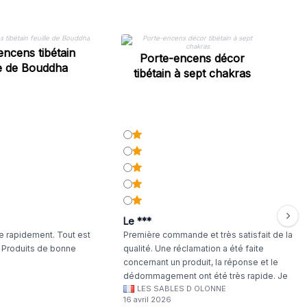
encens tibétain
Porte-encens décor
le de Bouddha
l
tibétain à sept chakras
Le ***
 rapidement. Tout est
Première commande et très satisfait de la
. Produits de bonne
qualité. Une réclamation a été faite
concernant un produit, la réponse et le
dédommagement ont été très rapide. Je
LES SABLES D OLONNE
continuerai à commander chez WA Artisan
16 avril 2026
!