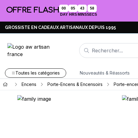
OFFRE FLASH
00
05
43
57
DAY
HRS
MINS
SECS
GROSSISTE EN CADEAUX ARTISANAUX DEPUIS 1995
Toutes les catégories
Nouveautés & Réassorts
Encens
Porte-Encens & Encensoirs
Porte-encen