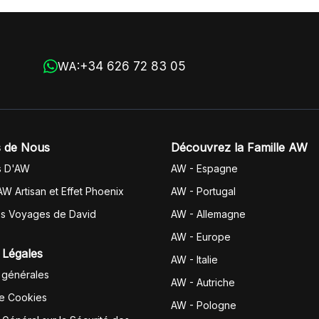
+34 626 72 83 05
WA:
 de Nous
Découvrez la Famille AW
s D'AW
AW - Espagne
AW Artisan et Effet Phoenix
AW -
Portugal
es Voyages de David
AW - Allemagne
AW - Europe
 Légales
AW - Italie
 générales
AW - Autriche
de Cookies
AW - Pologne