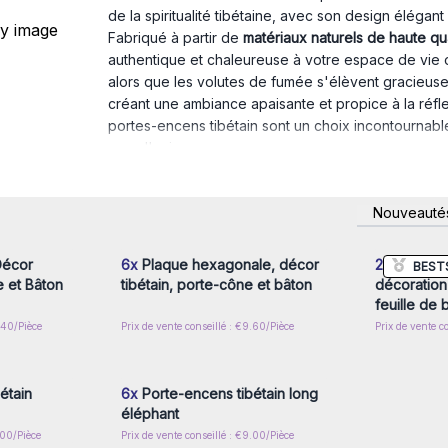
de la spiritualité tibétaine, avec son design élégant 
Fabriqué à partir de
matériaux naturels de haute qua
authentique et chaleureuse à votre espace de vie o
alors que les volutes de fumée s'élèvent gracieuse
créant une ambiance apaisante et propice à la réfle
portes-encens tibétain sont un choix incontournable
avec l'univers.
Rehaussez votre rituel de méditation et créez un sa
Artisan.
nscrivez-
Connectez-vous ou inscrivez-
Connecte
Nouveauté
Commandez dès maintenant et laissez la magie de l
x prix de
vous pour accéder aux prix de
vous pou
gros
Décor
6x
Plaque hexagonale, décor
2x
Porte-e
BEST
 et Bâton
tibétain, porte-cône et bâton
décoration
feuille de
1.40/Pièce
Prix de vente conseillé : €9.60/Pièce
Prix de vente c
nscrivez-
Connectez-vous ou inscrivez-
x prix de
vous pour accéder aux prix de
gros
étain
6x
Porte-encens tibétain long
éléphant
.00/Pièce
Prix de vente conseillé : €9.00/Pièce