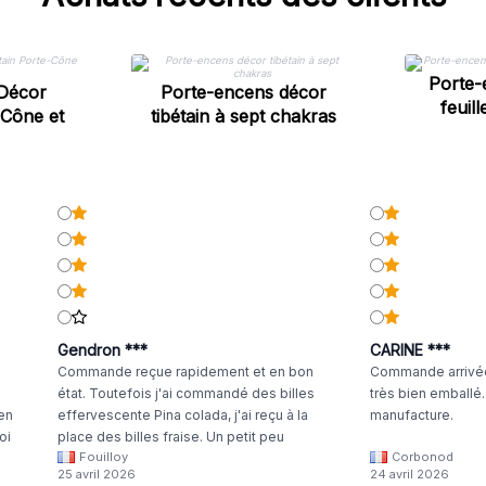
Porte-
 Décor
Porte-encens décor
feuil
-Cône et
tibétain à sept chakras
Gendron ***
CARINE ***
Commande reçue rapidement et en bon
Commande arrivée
état. Toutefois j'ai commandé des billes
très bien emballé
 en
effervescente Pina colada, j'ai reçu à la
manufacture.
oi
place des billes fraise. Un petit peu
Fouilloy
Corbonod
la
dommage
25 avril 2026
24 avril 2026