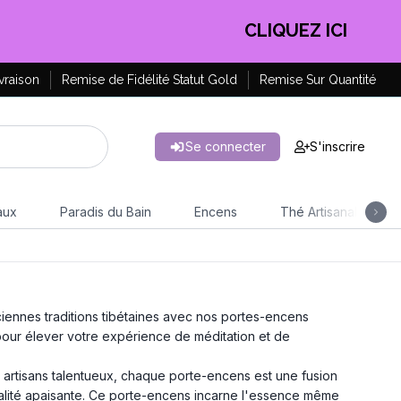
EN PROFITER !
vraison
Remise de Fidélité Statut Gold
Remise Sur Quantité
Se connecter
S'inscrire
aux
Paradis du Bain
Encens
Thé Artisanal
ennes traditions tibétaines avec nos portes-encens
pour élever votre expérience de méditation et de
 artisans talentueux, chaque porte-encens est une fusion
alité apaisante. Ce porte-encens incarne l'essence même