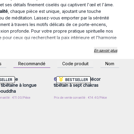
et ses détails finement ciselés qui captivent l'œil et l'âme.
lité
, chaque pièce est unique, ajoutant une touche
u de méditation. Laissez-vous emporter par la sérénité
ment à travers les motifs délicats de ce porte-encens,
xion profonde. Pour votre propre pratique spirituelle nos
 pour ceux qui recherchent la paix intérieure et l'harmonie
nctuaire de tranquillité avec le porte-encens tibétain d'AW
En savoir plus
z-vous ou inscrivez-
Connectez-vous ou inscrivez-
s
Recommandé
Code produit
Nom
'Himalaya imprégner votre vie quotidienne.
r accéder aux prix de
vous pour accéder aux prix de
gros
gros
ncens de
6x
Porte-encens décor
SELLER
BESTSELLER
 tibétaine à longue
tibétain à sept chakras
 bouddha
onseillé : €11.00/Pièce
Prix de vente conseillé : €14.40/Pièce