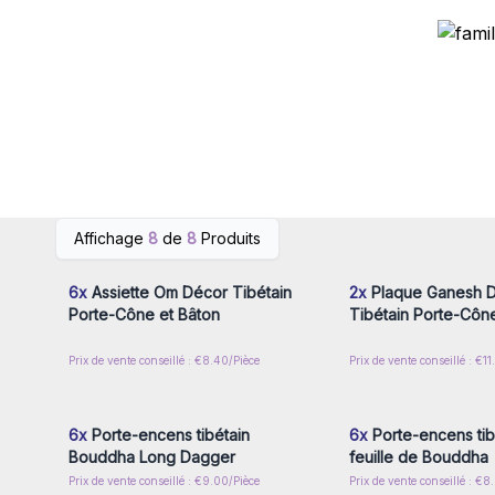
Connectez-vous ou inscrivez-
Connectez-vous ou i
Affichage
8
de
8
Produits
vous pour accéder aux prix de
vous pour accéder au
gros
gros
6x
Assiette Om Décor Tibétain
2x
Plaque Ganesh 
Porte-Cône et Bâton
Tibétain Porte-Cône
Prix de vente conseillé : €8.40/Pièce
Prix de vente conseillé : €1
Connectez-vous ou inscrivez-
Connectez-vous ou i
vous pour accéder aux prix de
vous pour accéder au
gros
gros
6x
Porte-encens tibétain
6x
Porte-encens tib
Bouddha Long Dagger
feuille de Bouddha
Prix de vente conseillé : €9.00/Pièce
Prix de vente conseillé : €8