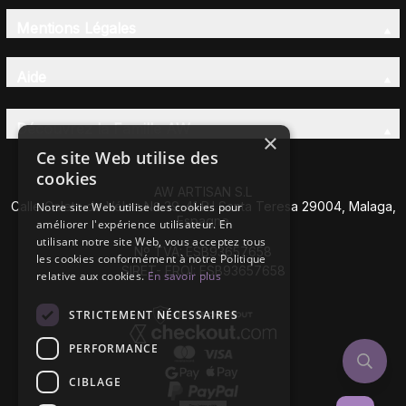
Mentions Légales
Aide
Découvrez la Famille AW
×
Ce site Web utilise des
cookies
AW ARTISAN S.L
Calle Caleta de Vélez Nº 39-41 P.I Santa Teresa 29004, Malaga,
Notre site Web utilise des cookies pour
Espagne
améliorer l'expérience utilisateur. En
utilisant notre site Web, vous acceptez tous
Nº TVA: ESB93657658
les cookies conformément à notre Politique
SIRET- EROI: ESB93657658
relative aux cookies.
En savoir plus
STRICTEMENT NÉCESSAIRES
PERFORMANCE
CIBLAGE