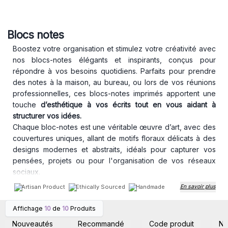
Blocs notes
Boostez votre organisation et stimulez votre créativité avec
nos blocs-notes élégants et inspirants, conçus pour
répondre à vos besoins quotidiens. Parfaits pour prendre
des notes à la maison, au bureau, ou lors de vos réunions
professionnelles, ces blocs-notes imprimés apportent une
touche
d’esthétique à vos écrits tout en vous aidant à
structurer vos idées.
Chaque bloc-notes est une véritable œuvre d’art, avec des
couvertures uniques, allant de motifs floraux délicats à des
designs modernes et abstraits, idéals pour capturer vos
pensées, projets ou pour l'organisation de vos réseaux
sociaux.
À l’intérieur, vous trouverez des pages de haute qualité,
Artisan Product
Ethically Sourced
Handmade
En savoir plus
parfaites pour prendre des notes professionnelles,
esquisser des idées créatives, ou planifier vos projets
Affichage
10
de
10
Produits
Connectez-vous ou
Connectez-vous ou
personnels. Ce bloc-notes est aussi idéal pour les
inscrivez-vous pour
inscrivez-vous pour
Nouveautés
Recommandé
Code produit
N
accéder aux prix de gros
accéder aux prix de gros
influenceurs et créateurs de contenu qui cherchent à