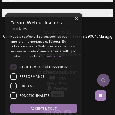
Découvrez la Famille AW
×
Ce site Web utilise des
cookies
AW ARTISAN S.L
Calle Caleta de Vélez Nº 39-41 P.I Santa Teresa 29004, Malaga,
Notre site Web utilise des cookies pour
Espagne
améliorer l'expérience utilisateur. En
utilisant notre site Web, vous acceptez tous
Nº TVA: ESB93657658
les cookies conformément à notre Politique
SIRET- EROI: ESB93657658
relative aux cookies.
En savoir plus
STRICTEMENT NÉCESSAIRES
PERFORMANCE
CIBLAGE
FONCTIONNALITÉ
ACCEPTER TOUT