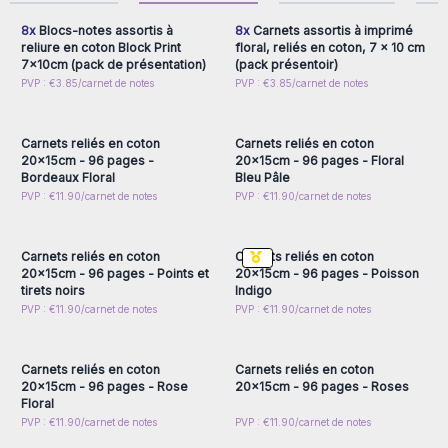
organiser leurs idées pour leurs réseaux sociaux.
La reliure
8x
Blocs-notes assortis à
8x
Carnets assortis à imprimé
solide garantit une durabilité exceptionnelle,
vous
reliure en coton Block Print
floral, reliés en coton, 7 x 10 cm
7x10cm (pack de présentation)
(pack présentoir)
permettant de l’emporter partout où votre inspiration vous
Connectez-vous ou
Connectez-vous ou
PVP : €3.85/carnet de notes
PVP : €3.85/carnet de notes
mène.
inscrivez-vous pour
inscrivez-vous pour
accéder aux prix de gros
accéder aux prix de gros
Que ce soit pour optimiser votre productivité, pour offrir un
cadeau unique, ou pour organiser vos projets
Carnets reliés en coton
Carnets reliés en coton
professionnels et créatifs, ce bloc-notes raffiné est l’outil
20x15cm - 96 pages -
20x15cm - 96 pages - Floral
parfait pour ajouter une touche de sophistication à vos
Bordeaux Floral
Bleu Pâle
écrits et à votre espace de travail.
Connectez-vous ou
Connectez-vous ou
PVP : €11.90/carnet de notes
PVP : €11.90/carnet de notes
inscrivez-vous pour
inscrivez-vous pour
Commandez maintenant vos blocs-notes AW Artisan France
accéder aux prix de gros
accéder aux prix de gros
et laissez l’inspiration guider votre organisation personnelle
Carnets reliés en coton
Carnets reliés en coton
et professionnelle !
20x15cm - 96 pages - Points et
20x15cm - 96 pages - Poisson
tirets noirs
Indigo
Connectez-vous ou
Connectez-vous ou
PVP : €11.90/carnet de notes
PVP : €11.90/carnet de notes
inscrivez-vous pour
inscrivez-vous pour
accéder aux prix de gros
accéder aux prix de gros
Carnets reliés en coton
Carnets reliés en coton
20x15cm - 96 pages - Rose
20x15cm - 96 pages - Roses
Floral
Connectez-vous ou
Connectez-vous ou
PVP : €11.90/carnet de notes
PVP : €11.90/carnet de notes
inscrivez-vous pour
inscrivez-vous pour
accéder aux prix de gros
accéder aux prix de gros