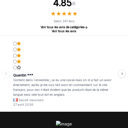
4.85
/5
★
★
★
★
★
★
★
★
★
★
Selon 341 Avis
Voir tous les avis de catégories
Voir tous les avis
Quentin ***
Content dans l ensemble, j ai eu une cassé mais on m a fait un avoir
directement, après je me suis fait avoir en commandant sur le site
français, pour moi il était évident que les produits était de la même
langue mais raté tout est en anglais.
Sauzé-vaussais
27 avril 2026