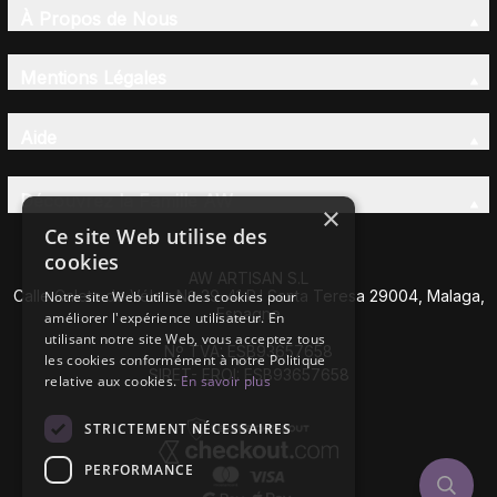
À Propos de Nous
Mentions Légales
Aide
Découvrez la Famille AW
×
Ce site Web utilise des
cookies
AW ARTISAN S.L
Calle Caleta de Vélez Nº 39-41 P.I Santa Teresa 29004, Malaga,
Notre site Web utilise des cookies pour
Espagne
améliorer l'expérience utilisateur. En
utilisant notre site Web, vous acceptez tous
Nº TVA: ESB93657658
les cookies conformément à notre Politique
SIRET- EROI: ESB93657658
relative aux cookies.
En savoir plus
STRICTEMENT NÉCESSAIRES
PERFORMANCE