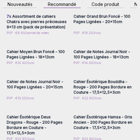
inscrivez-vous pour
inscrivez-vous pour
Nouveautés
Recommandé
Code produit
N
accéder aux prix de gros
accéder aux prix de gros
7x
Assortiment de cahiers
Cahier Grand Brun Foncé - 100
Chakra avec pierres précieuses
Pages Lignées - 20x15cm
9x13 cm (pack de présentation)
Connectez-vous ou
Connectez-vous ou
PVP : €8.40/carnet de notes
PVP : €19.20/livro
inscrivez-vous pour
inscrivez-vous pour
accéder aux prix de gros
accéder aux prix de gros
Cahier Moyen Brun Foncé - 100
Cahier de Notes Journal Noir -
Pages Lignées - 18x13cm
100 Pages Lignées - 18x13cm
Connectez-vous ou
Connectez-vous ou
PVP : €14.40/livro
PVP : €14.40/livro
inscrivez-vous pour
inscrivez-vous pour
accéder aux prix de gros
accéder aux prix de gros
Cahier de Notes Journal Noir -
Cahier Ésotérique Bouddha -
100 Pages Lignées - 20x15cm
Rouge - 200 Pages Bordure en
Couture - 17,5x12,5x3cm
Connectez-vous ou
Connectez-vous ou
PVP : €19.20/livro
PVP : €22.80/livro
inscrivez-vous pour
inscrivez-vous pour
accéder aux prix de gros
accéder aux prix de gros
Cahier Ésotérique Deux
Cahier Ésotérique Hamsa - Gris
Dragons - Rouge - 200 Pages
Ancien - 200 Pages Bordure en
Bordure en Couture -
Couture - 17,5x12,5x3cm
17,5x12,5x3cm
Connectez-vous ou
Connectez-vous ou
PVP : €22.80/livro
PVP : €22.80/livro