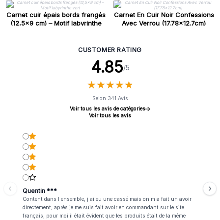
Carnet cuir épais bords frangés
Carnet En Cuir Noir Confessions
(12,5x9 cm) – Motif labyrinthe
Avec Verrou (17.78x12.7cm)
vert
CUSTOMER RATING
4.85
/5
★
★
★
★
★
★
★
★
★
★
Selon 341 Avis
Voir tous les avis de catégories
Voir tous les avis
Quentin ***
Content dans l ensemble, j ai eu une cassé mais on m a fait un avoir
directement, après je me suis fait avoir en commandant sur le site
français, pour moi il était évident que les produits était de la même