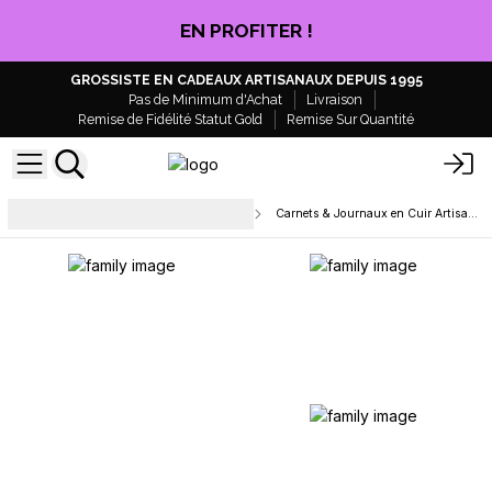
CLIQUEZ ICI
GROSSISTE EN CADEAUX ARTISANAUX DEPUIS 1995
Pas de Minimum d'Achat
Livraison
Remise de Fidélité Statut Gold
Remise Sur Quantité
Papeterie et fournitures de
Carnets & Journaux en Cuir Artisanaux
bureau