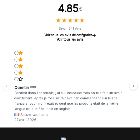
4.85
/5
★
★
★
★
★
★
★
★
★
★
Selon 341 Avis
Voir tous les avis de catégories
Voir tous les avis
Quentin ***
Content dans l ensemble, j ai eu une cassé mais on m a fait un avoir
directement, après je me suis fait avoir en commandant sur le site
français, pour moi il était évident que les produits était de la même
langue mais raté tout est en anglais.
Sauzé-vaussais
27 avril 2026