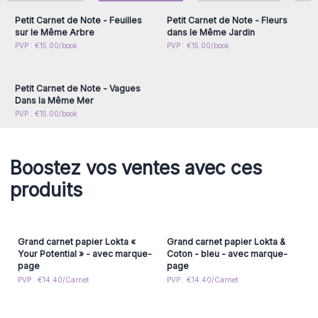
vente rapide. Ils existent en
t
rois modèles
avec de belles
Petit Carnet de Note - Feuilles
Petit Carnet de Note - Fleurs
citations tendances.
sur le Même Arbre
dans le Même Jardin
200 pages de papier éco-responsable * Format : 18 x 12,5
Connectez-vous ou
PVP : €15.00/book
PVP : €15.00/book
inscrivez-vous pour
cm * Sangle avec fermoir en noix de coco.
accéder aux prix de gros
Réservez des ventes supplémentaires dès maintenant !
Petit Carnet de Note - Vagues
Dans la Même Mer
PVP : €15.00/book
Boostez vos ventes avec ces
produits
Grand carnet papier Lokta «
Grand carnet papier Lokta &
Your Potential » - avec marque-
Coton - bleu - avec marque-
page
page
PVP : €14.40/Carnet
PVP : €14.40/Carnet