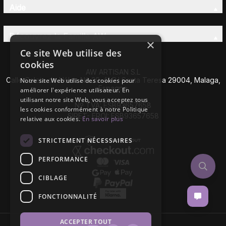
Aide
Découvrez la Famille AW
×
Ce site Web utilise des
cookies
AW ARTISAN S.L
Calle Caleta de Vélez Nº 39-41 P.I Santa Teresa 29004, Malaga,
Notre site Web utilise des cookies pour
Espagne
améliorer l'expérience utilisateur. En
utilisant notre site Web, vous acceptez tous
Nº TVA: ESB93657658
les cookies conformément à notre Politique
SIRET- EROI: ESB93657658
relative aux cookies.
En savoir plus
STRICTEMENT NÉCESSAIRES
PERFORMANCE
CIBLAGE
FONCTIONNALITÉ
ACCEPTER TOUT