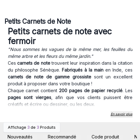
Petits Carnets de Note
Petits carnets de note avec
fermoir
"Nous sommes les vagues de la même mer, les feuilles du
même arbre et les fleurs du même jardin."
Ces
carnets de note
trouvent leur inspiration dans la citation
du philosophe Sénèque.
Fabriqués à la main
en Inde, ces
carnets de note de gamme grossiste
sont un excellent
produit à proposer dans votre boutique !
Chaque carnet contient
200 pages de papier recyclé
. Les
pages sont vierges
, afin que vos clients puissent être
créatifs et écrire ou dessiner, ou les deux.
Les
carnets de note
sont de taille idéale pour être emportés
En savoir plus
partout, ils possèdent une sangle et un fermoir en noix de
coco. Parfait pour offrir, ils conviendront forcément à votre
Affichage
3
de
3
Produits
Connectez-vous ou
Connectez-vous ou
boutique.
inscrivez-vous pour
inscrivez-vous pour
Nouveautés
Recommandé
Code produit
N
accéder aux prix de gros
accéder aux prix de gros
Faciles à afficher et à présenter
en magasin - article de