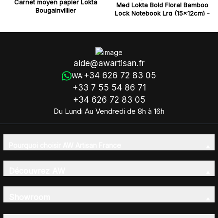
Carnet moyen papier Lokta
Med Lokta Bold Floral Bamboo
Bougainvillier
Lock Notebook Lrg (15x12cm) -
45 leafs - Ruby
aide@awartisan.fr
+34 626 72 83 05
WA:
+33 7 55 54 86 71
+34 626 72 83 05
Du Lundi Au Vendredi de 8h à 16h
Pourquoi choisir AW Artisan France
Découvrez AW
Showroom