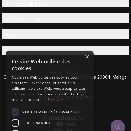
À Propos de Nous
Mentions Légales
Aide
Découvrez la Famille AW
×
Ce site Web utilise des
cookies
AW ARTISAN S.L
Calle Caleta de Vélez Nº 39-41 P.I Santa Teresa 29004, Malaga,
Notre site Web utilise des cookies pour
Espagne
améliorer l'expérience utilisateur. En
utilisant notre site Web, vous acceptez tous
Nº TVA: ESB93657658
les cookies conformément à notre Politique
SIRET- EROI: ESB93657658
relative aux cookies.
En savoir plus
STRICTEMENT NÉCESSAIRES
PERFORMANCE