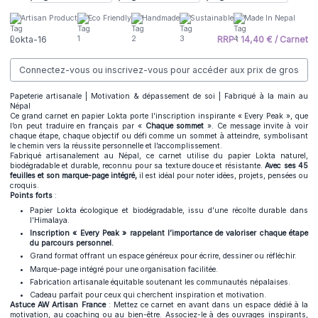
Artisan Product
Eco Friendly
Handmade
Sustainable
Made In Nepal
Lokta-16
RRP : 14,40 € / Carnet
Connectez-vous ou inscrivez-vous pour accéder aux prix de gros
Papeterie artisanale | Motivation & dépassement de soi | Fabriqué à la main au
Népal
Ce grand carnet en papier Lokta porte l’inscription inspirante « Every Peak », que
l’on peut traduire en français par «
Chaque sommet
». Ce message invite à voir
chaque étape, chaque objectif ou défi comme un sommet à atteindre, symbolisant
le chemin vers la réussite personnelle et l’accomplissement.
Fabriqué artisanalement au Népal, ce carnet utilise du papier Lokta naturel,
biodégradable et durable, reconnu pour sa texture douce et résistante.
Avec ses 45
feuilles et son marque-page intégré,
il est idéal pour noter idées, projets, pensées ou
croquis.
Points forts
:
Papier Lokta écologique et biodégradable, issu d’une récolte durable dans
l’Himalaya.
Inscription « Every Peak » rappelant l’importance de valoriser chaque étape
du parcours personnel.
Grand format offrant un espace généreux pour écrire, dessiner ou réfléchir.
Marque-page intégré pour une organisation facilitée.
Fabrication artisanale équitable soutenant les communautés népalaises.
Cadeau parfait pour ceux qui cherchent inspiration et motivation.
Astuce AW Artisan France
: Mettez ce carnet en avant dans un espace dédié à la
motivation, au coaching ou au bien-être. Associez-le à des ouvrages inspirants,