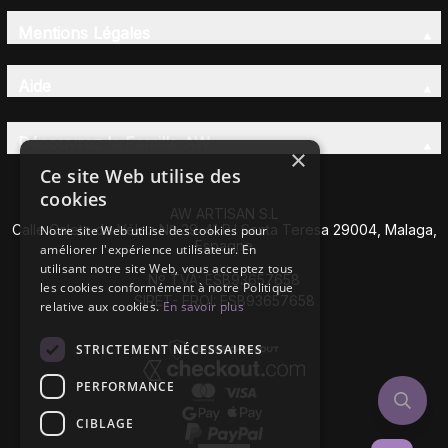
Mentions Légales
Aide
Découvrez la Famille AW
×
Ce site Web utilise des
cookies
AW ARTISAN S.L
Calle Caleta de Vélez Nº 39-41 P.I Santa Teresa 29004, Malaga,
Notre site Web utilise des cookies pour
Espagne
améliorer l'expérience utilisateur. En
utilisant notre site Web, vous acceptez tous
Nº TVA: ESB93657658
les cookies conformément à notre Politique
SIRET- EROI: ESB93657658
relative aux cookies.
En savoir plus
STRICTEMENT NÉCESSAIRES
PERFORMANCE
CIBLAGE