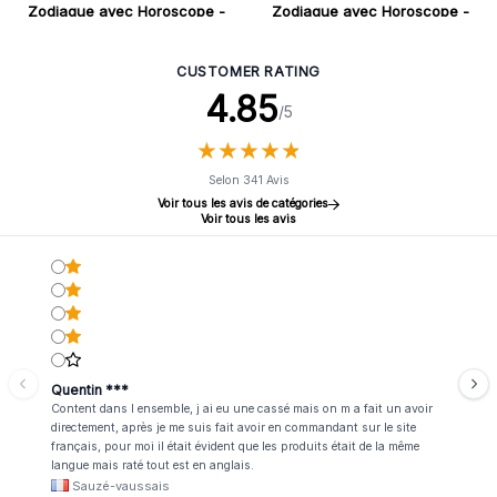
Zodiaque avec Horoscope -
Zodiaque avec Horoscope -
Verseau
Vierge
CUSTOMER RATING
4.85
/5
★
★
★
★
★
★
★
★
★
★
Selon 341 Avis
Voir tous les avis de catégories
Voir tous les avis
Quentin ***
Content dans l ensemble, j ai eu une cassé mais on m a fait un avoir
directement, après je me suis fait avoir en commandant sur le site
français, pour moi il était évident que les produits était de la même
langue mais raté tout est en anglais.
Sauzé-vaussais