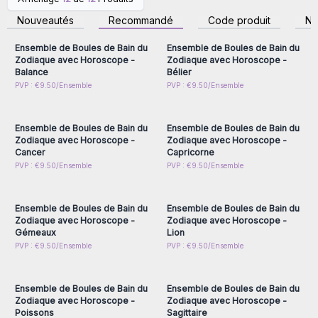
impulsifs et les détaillants de bien-être.
Connectez-vous ou
Connectez-vous ou
inscrivez-vous pour
inscrivez-vous pour
Nouveautés
Recommandé
Code produit
N
accéder aux prix de gros
accéder aux prix de gros
Ensemble de Boules de Bain du
Ensemble de Boules de Bain du
Zodiaque avec Horoscope -
Zodiaque avec Horoscope -
Balance
Bélier
Connectez-vous ou
Connectez-vous ou
PVP : €9.50/Ensemble
PVP : €9.50/Ensemble
inscrivez-vous pour
inscrivez-vous pour
accéder aux prix de gros
accéder aux prix de gros
Ensemble de Boules de Bain du
Ensemble de Boules de Bain du
Zodiaque avec Horoscope -
Zodiaque avec Horoscope -
Cancer
Capricorne
Connectez-vous ou
Connectez-vous ou
PVP : €9.50/Ensemble
PVP : €9.50/Ensemble
inscrivez-vous pour
inscrivez-vous pour
accéder aux prix de gros
accéder aux prix de gros
Ensemble de Boules de Bain du
Ensemble de Boules de Bain du
Zodiaque avec Horoscope -
Zodiaque avec Horoscope -
Gémeaux
Lion
Connectez-vous ou
Connectez-vous ou
PVP : €9.50/Ensemble
PVP : €9.50/Ensemble
inscrivez-vous pour
inscrivez-vous pour
accéder aux prix de gros
accéder aux prix de gros
Ensemble de Boules de Bain du
Ensemble de Boules de Bain du
Zodiaque avec Horoscope -
Zodiaque avec Horoscope -
Poissons
Sagittaire