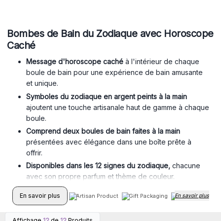
Bombes de Bain du Zodiaque avec Horoscope
Caché
Message d'horoscope caché
à l'intérieur de chaque
boule de bain pour une expérience de bain amusante
et unique.
Symboles du zodiaque en argent peints à la main
ajoutent une touche artisanale haut de gamme à chaque
boule.
Comprend deux boules de bain faites à la main
présentées avec élégance dans une boîte prête à
offrir.
Disponibles dans les 12 signes du zodiaque,
chacune
avec son propre parfum et thème de couleur.
Fabriqué à la main au Royaume-Uni
en petites séries
En savoir plus
Artisan Product
Gift Packaging
En savoir plus
Handmade
pour la qualité et un artisanat authentique.
Parfait pour offrir,
les amateurs d'astrologie, les achats
Affichage
12
de
12
Produits