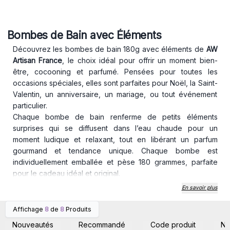
Bombes de Bain avec Éléments
Découvrez les bombes de bain 180g avec éléments de
AW
Artisan France
, le choix idéal pour offrir un moment bien-
être, cocooning et parfumé. Pensées pour toutes les
occasions spéciales, elles sont parfaites pour Noël, la Saint-
Valentin, un anniversaire, un mariage, ou tout événement
particulier.
Chaque bombe de bain renferme de petits éléments
surprises qui se diffusent dans l’eau chaude pour un
moment ludique et relaxant, tout en libérant un parfum
gourmand et tendance unique. Chaque bombe est
individuellement emballée et pèse 180 grammes, parfaite
pour le cadeau idéal et original.
Disponibles en vente en gros, nos bombes de bain sont
En savoir plus
spécialement conçues pour les boutiques, fournisseurs et
professionnels souhaitant proposer des produits haut de
Affichage
8
de
8
Produits
Connectez-vous ou
Connectez-vous ou
gamme, tendance, et adaptés aux périodes festives.
inscrivez-vous pour
inscrivez-vous pour
Nouveautés
Recommandé
Code produit
N
accéder aux prix de gros
accéder aux prix de gros
Le saviez-vous ? 💡
En 2023, les bombes de bain colorées