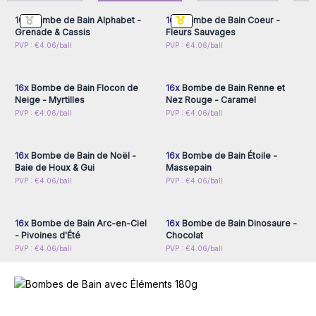
et parfumées sont devenues virales sur TikTok avec le
16x
Bombe de Bain Alphabet -
16x
Bombe de Bain Coeur -
hashtag #BathBombChallenge : des millions de vidéos
Grenade & Cassis
Fleurs Sauvages
montrent des utilisateurs plongeant ces boules
Connectez-vous ou
Connectez-vous ou
PVP : €4.06/ball
PVP : €4.06/ball
inscrivez-vous pour
inscrivez-vous pour
effervescentes dans l’eau, découvrant les éléments
accéder aux prix de gros
accéder aux prix de gros
surprises et les couleurs qui se mélangent.
16x
Bombe de Bain Flocon de
16x
Bombe de Bain Renne et
Cette tendance a eu un impact direct sur les ventes en
Neige - Myrtilles
Nez Rouge - Caramel
boutique : de nombreuses boutiques de cosmétiques et
Connectez-vous ou
Connectez-vous ou
PVP : €4.06/ball
PVP : €4.06/ball
inscrivez-vous pour
inscrivez-vous pour
concept stores ont constaté une augmentation des achats
accéder aux prix de gros
accéder aux prix de gros
impulsifs, les clients venant chercher ces bombes de bain
originales et Instagrammables, parfaites comme cadeau ou
16x
Bombe de Bain de Noël -
16x
Bombe de Bain Étoile -
Baie de Houx & Gui
Massepain
moment cocooning à la maison.
Connectez-vous ou
Connectez-vous ou
PVP : €4.06/ball
PVP : €4.06/ball
Commandez maintenant et transformez votre bain en
inscrivez-vous pour
inscrivez-vous pour
accéder aux prix de gros
accéder aux prix de gros
expérience sensorielle inoubliable !
16x
Bombe de Bain Arc-en-Ciel
16x
Bombe de Bain Dinosaure -
- Pivoines d'Été
Chocolat
PVP : €4.06/ball
PVP : €4.06/ball