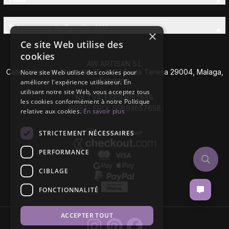
Découvrez la Famille AW
×
Ce site Web utilise des
cookies
AW ARTISAN S.L
Calle Caleta de Vélez Nº 39-41 P.I Santa Teresa 29004, Malaga,
Notre site Web utilise des cookies pour
Espagne
améliorer l'expérience utilisateur. En
utilisant notre site Web, vous acceptez tous
Nº TVA: ESB93657658
les cookies conformément à notre Politique
SIRET- EROI: ESB93657658
relative aux cookies.
En savoir plus
STRICTEMENT NÉCESSAIRES
PERFORMANCE
CIBLAGE
FONCTIONNALITÉ
ACCEPTER TOUT