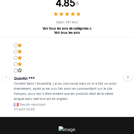
4.85
/5
★
★
★
★
★
★
★
★
★
★
Selon 341 Avis
Voir tous les avis de catégories
Voir tous les avis
Quentin ***
Content dans l ensemble, j ai eu une cassé mais on m a fait un avoir
directement, après je me suis fait avoir en commandant sur le site
français, pour moi il était évident que les produits était de la même
langue mais raté tout est en anglais.
Sauzé-vaussais
27 avril 2026