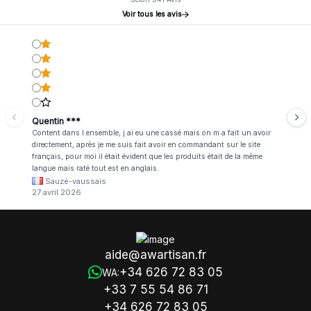
Voir tous les avis
Quentin ***
Content dans l ensemble, j ai eu une cassé mais on m a fait un avoir
directement, après je me suis fait avoir en commandant sur le site
français, pour moi il était évident que les produits était de la même
langue mais raté tout est en anglais.
Sauzé-vaussais
27 avril 2026
aide@awartisan.fr
+34 626 72 83 05
WA:
+33 7 55 54 86 71
+34 626 72 83 05