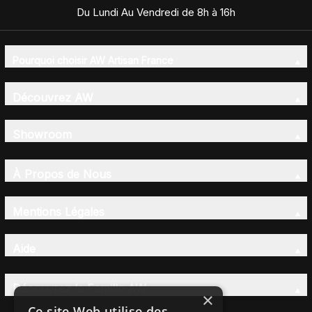
Du Lundi Au Vendredi de 8h à 16h
Pourquoi choisir AW Artisan France
Découvrez AW
Showroom
À Propos de Nous
Mentions Légales
Aide
Découvrez la Famille AW
×
Ce site Web utilise des