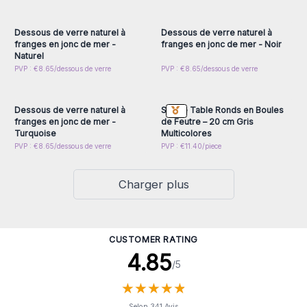
inscrivez-vous pour
inscrivez-vous pour
accéder aux prix de gros
accéder aux prix de gros
Dessous de verre naturel à
Dessous de verre naturel à
franges en jonc de mer -
franges en jonc de mer - Noir
Naturel
Connectez-vous ou
Connectez-vous ou
PVP : €8.65/dessous de verre
PVP : €8.65/dessous de verre
inscrivez-vous pour
inscrivez-vous pour
accéder aux prix de gros
accéder aux prix de gros
Dessous de verre naturel à
Set de Table Ronds en Boules
franges en jonc de mer -
de Feutre – 20 cm Gris
Turquoise
Multicolores
PVP : €8.65/dessous de verre
PVP : €11.40/piece
Charger plus
CUSTOMER RATING
4.85
/5
★
★
★
★
★
★
★
★
★
★
Selon 341 Avis