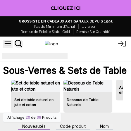
CLIQUEZ ICI
GROSSISTE EN CADEAUX ARTISANAUX DEPUIS 1995
Pas de Minimum d'Achat
Livraison
Remise de Fidélité Statut Gold
Remise Sur Quantité
Sous-verres et sets de table
Sous-Verres & Sets de Table
Access
en Feu
Set de table naturel en
Dessous de Table
jute et coton
Naturels
Affichage
20
de
39
Produits
Connectez-vous ou
Connectez-vous ou
inscrivez-vous pour
inscrivez-vous pour
Nouveautés
Code produit
Nom
accéder aux prix de gros
accéder aux prix de gros