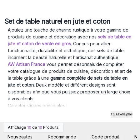
Set de table naturel en jute et coton
Ajoutez une touche de charme rustique à votre gamme de
produits de cuisine et décoration avec nos
sets de table en
jute et coton de vente en gros
. Conçus pour allier
fonctionnalité, durabilité et esthétique, ces sets de table
incarnent la beauté naturelle et l'artisanat authentique.
AW Artisan France
vous permet désormais de compléter
votre catalogue de produits de cuisine, décoration et art de
la table grâce à une
gamme complète de sets de table en
jute et coton.
Deux modèle et différent designs sont
disponibles afin que vous puissiez proposer un large choix
à vos clients.
Caractéristiques principales :
Matériaux Naturels :
Nos sets de table sont fabriqués à partir
En savoir plus
de jute et de coton, des matériaux respectueux de
l'environnement et durables, offrant un aspect naturel et
Affichage
10
de
10
Produits
Connectez-vous ou
Connectez-vous ou
une texture agréable.
inscrivez-vous pour
inscrivez-vous pour
Nouveautés
Recommandé
Code produit
N
accéder aux prix de gros
accéder aux prix de gros
Design Élégant :
Le mélange harmonieux de jute et de coton