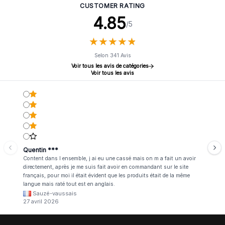
CUSTOMER RATING
4.85
/5
★
★
★
★
★
★
★
★
★
★
Selon 341 Avis
Voir tous les avis de catégories
Voir tous les avis
Quentin ***
Content dans l ensemble, j ai eu une cassé mais on m a fait un avoir
directement, après je me suis fait avoir en commandant sur le site
français, pour moi il était évident que les produits était de la même
langue mais raté tout est en anglais.
Sauzé-vaussais
27 avril 2026