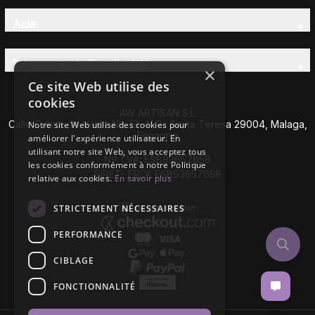
Aide
Découvrez la Famille AW
×
Ce site Web utilise des
cookies
AW ARTISAN S.L
Calle Caleta de Vélez Nº 39-41 P.I Santa Teresa 29004, Malaga,
Notre site Web utilise des cookies pour
Espagne
améliorer l'expérience utilisateur. En
utilisant notre site Web, vous acceptez tous
Nº TVA: ESB93657658
les cookies conformément à notre Politique
SIRET- EROI: ESB93657658
relative aux cookies.
En savoir plus
STRICTEMENT NÉCESSAIRES
PERFORMANCE
CIBLAGE
FONCTIONNALITÉ