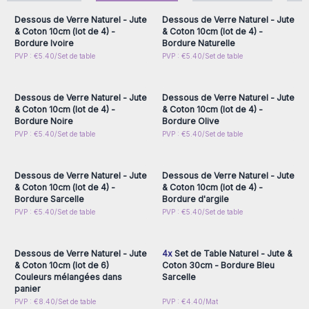
crée un design intemporel qui s'intègre parfaitement dans
Dessous de Verre Naturel - Jute
Dessous de Verre Naturel - Jute
n'importe quelle cuisine ou salle à manger. Retrouvez
& Coton 10cm (lot de 4) -
& Coton 10cm (lot de 4) -
Bordure Ivoire
Bordure Naturelle
desmodèles simples et classiques, mais également des
Connectez-vous ou
Connectez-vous ou
PVP : €5.40/Set de table
PVP : €5.40/Set de table
imprimés aux motifs ésotériques, dans la tradition de AW
inscrivez-vous pour
inscrivez-vous pour
accéder aux prix de gros
accéder aux prix de gros
Artisan France.
Durabilité Exceptionnelle :
Les sets de table en jute et coton
Dessous de Verre Naturel - Jute
Dessous de Verre Naturel - Jute
de gamme grossiste sont conçus pour résister à l'usure
& Coton 10cm (lot de 4) -
& Coton 10cm (lot de 4) -
quotidienne. Ils protègeront votre table tout en conservant
Bordure Noire
Bordure Olive
Connectez-vous ou
Connectez-vous ou
PVP : €5.40/Set de table
PVP : €5.40/Set de table
leur beauté naturelle au fil du temps.
inscrivez-vous pour
inscrivez-vous pour
Taille Pratique :
Nos sets de table mesurent 30 cm de
accéder aux prix de gros
accéder aux prix de gros
diamètre pour offrir une surface généreuse, protégeant
Dessous de Verre Naturel - Jute
Dessous de Verre Naturel - Jute
votre table des éraflures, des taches et de la chaleur des
& Coton 10cm (lot de 4) -
& Coton 10cm (lot de 4) -
plats.
Bordure Sarcelle
Bordure d'argile
Distinguez-vous avec l'authenticité et la qualité de nos sets
Connectez-vous ou
Connectez-vous ou
PVP : €5.40/Set de table
PVP : €5.40/Set de table
inscrivez-vous pour
inscrivez-vous pour
de table en jute et coton en gros !
accéder aux prix de gros
accéder aux prix de gros
Dessous de Verre Naturel - Jute
4x
Set de Table Naturel - Jute &
& Coton 10cm (lot de 6)
Coton 30cm - Bordure Bleu
Couleurs mélangées dans
Sarcelle
panier
Connectez-vous ou
Connectez-vous ou
PVP : €8.40/Set de table
PVP : €4.40/Mat