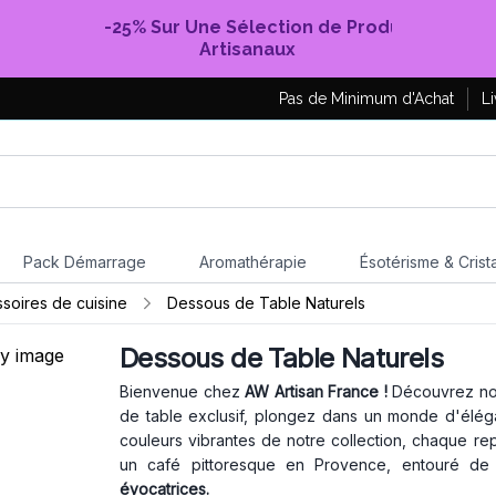
-25% Sur Une Sélection de Produits
Artisanaux
Pas de Minimum d'Achat
Li
Pack Démarrage
Aromathérapie
Ésotérisme & Crist
ssoires de cuisine
Dessous de Table Naturels
Dessous de Table Naturels
Bienvenue chez
AW Artisan France !
Découvrez notr
de table exclusif, plongez dans un monde d'élégan
couleurs vibrantes de notre collection, chaque re
un café pittoresque en Provence, entouré d
évocatrices.