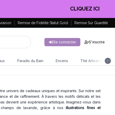
CLIQUEZ ICI
vraison
Remise de Fidélité Statut Gold
Remise Sur Quantité
Se connecter
S'inscrire
aux
Paradis du Bain
Encens
Thé Artisanal
e univers de cadeaux uniques et inspirants. Sur notre set
ce et de raffinement. À travers les motifs délicats et les
pas devient une expérience artistique. Imaginez-vous dans
e champs de lavande, grâce à nos
illustrations fines et