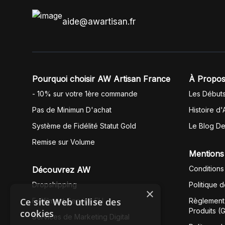
aide@awartisan.fr
Pourquoi choisir AW Artisan France
À Propos
- 10% sur votre 1ère commande
Les Début
Pas de Minimun D'achat
Histoire d'
Système de Fidélité Statut Gold
Le Blog D
Remise sur Volume
Mentions
Conditions
Découvrez AW
Dropshipping
Politique 
×
Ce site Web utilise des
Fullfilment Service EU
Règlement 
Produits (
cookies
Services de Marketing Digital