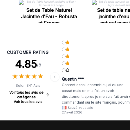
Set de Table Naturel
Set de table na
Jacinthe d'Eau - Robusta
jacinthe d'eau
et Frange
naturel avec 
CUSTOMER RATING
4.85
/5
★
★
★
★
★
★
★
★
★
★
Quentin ***
Content dans l ensemble, j ai eu une
Selon 341 Avis
cassé mais on m a fait un avoir
Voir tous les avis de
directement, après je me suis fait avoir
catégories
Voir tous les avis
commandant sur le site français, pour m
Sauzé-vaussais
il était évident que les produits était de 
27 avril 2026
même langue mais raté tout est en
anglais.