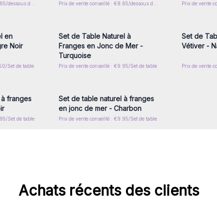
Prix de vente conseillé : €8.65/dessous de verre
Prix de vente conseillé : €8.65/dessous de verre
Prix de vente c
nscrivez-
Connectez-vous ou inscrivez-
Connecte
x prix de
vous pour accéder aux prix de
vous pou
gros
l en
Set de Table Naturel à
Set de Tab
gre Noir
Franges en Jonc de Mer -
Vétiver - N
Turquoise
.50/Set de table
Prix de vente conseillé : €9.95/Set de table
nscrivez-
Connectez-vous ou inscrivez-
x prix de
vous pour accéder aux prix de
gros
 à franges
Set de table naturel à franges
ir
en jonc de mer - Charbon
.95/Set de table
Prix de vente conseillé : €9.95/Set de table
Achats récents des clients