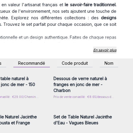
en valeur l'artisanat français et
le savoir-faire traditionnel.
ctueux de l'environnement, nos sets ajoutent une touche de
nète. Explorez nos différentes collections : des
designs
. Trouvez le set parfait pour chaque occasion, que ce soit
tionnelle et un design authentique. Faites de chaque repas
artenaire pour des cadeaux d'exception.
 de donner une touche de mode à leur espace.
En savoir plus
z-vous ou inscrivez-
Connectez-vous ou inscrivez-
s
Recommandé
Code produit
Nom
r accéder aux prix de
vous pour accéder aux prix de
gros
gros
table naturel à
Dessous de verre naturel à
 jonc de mer - 150
franges en jonc de mer -
Charbon
Prix de vente conseillé : €29.00/Chemin de table
Prix de vente conseillé : €8.65/dessous de verre
z-vous ou inscrivez-
Connectez-vous ou inscrivez-
r accéder aux prix de
vous pour accéder aux prix de
gros
gros
le Naturel Jacinthe
Set de Table Naturel Jacinthe
busta et Frange
d'Eau - Vagues Bleues