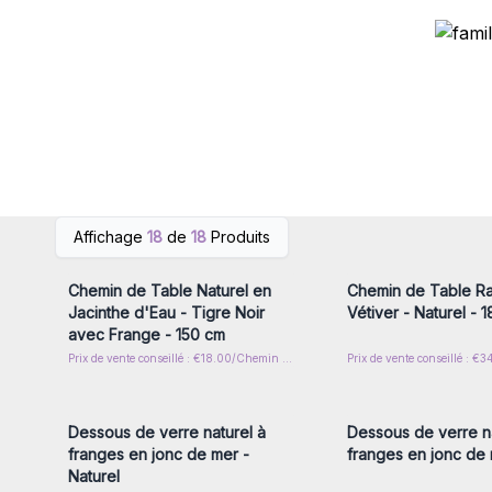
Connectez-vous ou inscrivez-
Connectez-vous ou i
Affichage
18
de
18
Produits
vous pour accéder aux prix de
vous pour accéder au
gros
gros
Chemin de Table Naturel en
Chemin de Table Ra
Jacinthe d'Eau - Tigre Noir
Vétiver - Naturel - 
avec Frange - 150 cm
Prix de vente conseillé : €18.00/Chemin de table
Connectez-vous ou inscrivez-
Connectez-vous ou i
vous pour accéder aux prix de
vous pour accéder au
gros
gros
Dessous de verre naturel à
Dessous de verre na
franges en jonc de mer -
franges en jonc de 
Naturel