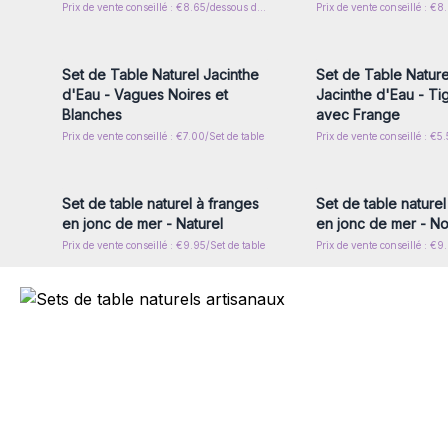
Prix de vente conseillé : €8.65/dessous de verre
Connectez-vous ou inscrivez-
Connectez-vous ou i
vous pour accéder aux prix de
vous pour accéder au
gros
gros
Set de Table Naturel Jacinthe
Set de Table Nature
d'Eau - Vagues Noires et
Jacinthe d'Eau - Ti
Blanches
avec Frange
Prix de vente conseillé : €7.00/Set de table
Prix de vente conseillé : €5
Connectez-vous ou inscrivez-
Connectez-vous ou i
vous pour accéder aux prix de
vous pour accéder au
gros
gros
Set de table naturel à franges
Set de table naturel
en jonc de mer - Naturel
en jonc de mer - No
Prix de vente conseillé : €9.95/Set de table
Prix de vente conseillé : €9