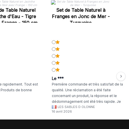
J
e Table Naturel
Set de Table Naturel à
the d'Eau - Tigre
Franges en Jonc de Mer -
 Frange - 150 cm
Turquoise
Le ***
 rapidement. Tout est
Première commande et très satisfait de la
. Produits de bonne
qualité. Une réclamation a été faite
concernant un produit, la réponse et le
dédommagement ont été très rapide. Je
LES SABLES D OLONNE
continuerai à commander chez WA Artisan
16 avril 2026
!