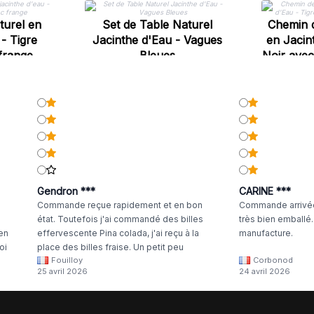
turel en
Set de Table Naturel
Chemin d
 - Tigre
Jacinthe d'Eau - Vagues
en Jacin
frange
Bleues
Noir avec
Gendron ***
CARINE ***
Commande reçue rapidement et en bon
Commande arrivée
état. Toutefois j'ai commandé des billes
très bien emballé
 en
effervescente Pina colada, j'ai reçu à la
manufacture.
oi
place des billes fraise. Un petit peu
Fouilloy
Corbonod
la
dommage
25 avril 2026
24 avril 2026