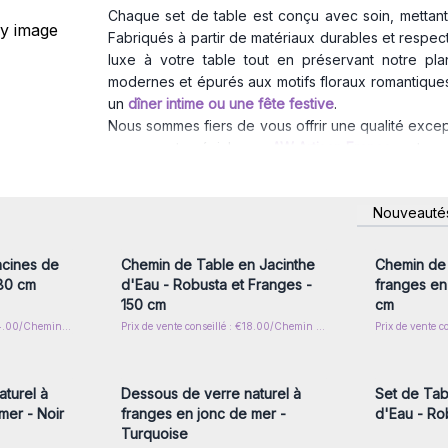
Chaque set de table est conçu avec soin, mettant 
Fabriqués à partir de matériaux durables et respe
luxe à votre table tout en préservant notre pla
modernes et épurés aux motifs floraux romantiques
un
dîner intime ou une fête festive
.
Nous sommes fiers de vous offrir une qualité excep
un moment spécial avec
AW Artisan France
,
votre p
Offrez dès maintenant la possibilité à vos clients
nscrivez-
Connectez-vous ou inscrivez-
Connecte
Nouveauté
x prix de
vous pour accéder aux prix de
vous pou
gros
cines de
Chemin de Table en Jacinthe
Chemin de 
180 cm
d'Eau - Robusta et Franges -
franges en
150 cm
cm
Prix de vente conseillé : €34.00/Chemin de table
Prix de vente conseillé : €18.00/Chemin de table
nscrivez-
Connectez-vous ou inscrivez-
Connecte
x prix de
vous pour accéder aux prix de
vous pou
gros
turel à
Dessous de verre naturel à
Set de Tab
mer - Noir
franges en jonc de mer -
d'Eau - Ro
Turquoise