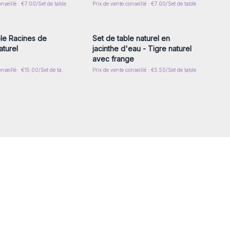
onseillé : €7.00/Set de table
Prix de vente conseillé : €7.00/Set de table
z-vous ou inscrivez-
Connectez-vous ou inscrivez-
r accéder aux prix de
vous pour accéder aux prix de
gros
gros
le Racines de
Set de table naturel en
aturel
jacinthe d'eau - Tigre naturel
avec frange
Prix de vente conseillé : €15.00/Set de table
Prix de vente conseillé : €5.50/Set de table