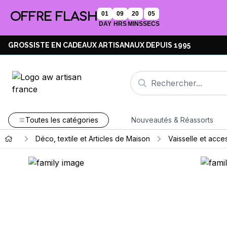
OFFRE FLASH
01
09
20
05
DAY
HRS
MINS
SECS
GROSSISTE EN CADEAUX ARTISANAUX DEPUIS 1995
Toutes les catégories
Nouveautés & Réassorts
Déco, textile et Articles de Maison
Vaisselle et acce