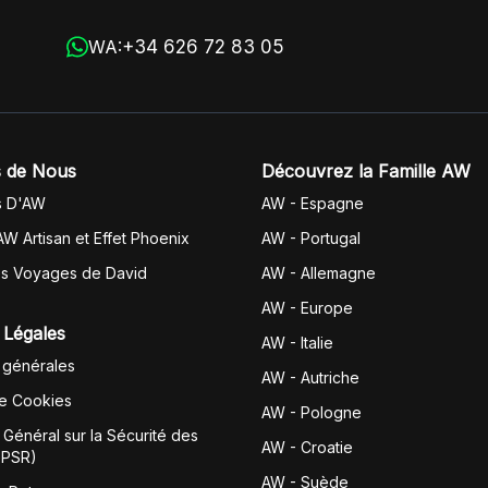
+34 626 72 83 05
WA:
 de Nous
Découvrez la Famille AW
s D'AW
AW - Espagne
AW Artisan et Effet Phoenix
AW -
Portugal
es Voyages de David
AW - Allemagne
AW - Europe
 Légales
AW - Italie
 générales
AW - Autriche
de Cookies
AW - Pologne
Général sur la Sécurité des
AW - Croatie
GPSR)
AW - Suède