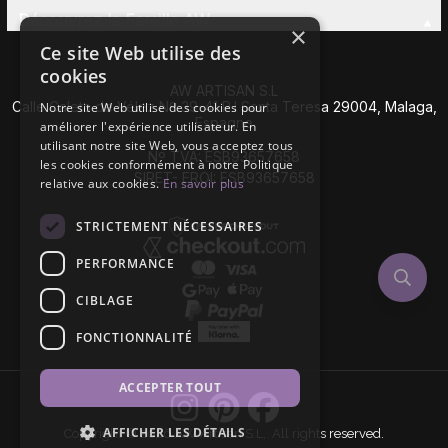
Découvrez la Famille AW
×
Ce site Web utilise des
cookies
AW ARTISAN S.L
Calle Caleta de Vélez Nº 39-41 P.I Santa Teresa 29004, Malaga,
Notre site Web utilise des cookies pour
Espagne
améliorer l'expérience utilisateur. En
utilisant notre site Web, vous acceptez tous
Nº TVA: ESB93657658
les cookies conformément à notre Politique
SIRET- EROI: ESB93657658
relative aux cookies.
En savoir plus
STRICTEMENT NÉCESSAIRES
PERFORMANCE
CIBLAGE
FONCTIONNALITÉ
ACCEPTER TOUT
AFFICHER LES DÉTAILS
Copyright © 2026 AW Artisan S.L,. All rights reserved.