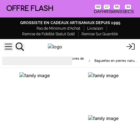
OFFRE FLASH
00
17
55
33
DAY
HRS
MINS
SECS
GROSSISTE EN CADEAUX ARTISANAUX DEPUIS 1995
Pas de Minimum d'Achat
Livraison
Remise de Fidélité Statut Gold
Remise Sur Quantité
Outils Spirituels, Runes & Accessoires de
Baguettes en pierres naturelles
Rituel