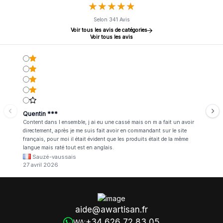
★
★
★
★
★
★
★
★
★
★
Selon 341 Avis
Voir tous les avis de catégories
Voir tous les avis
Quentin ***
Content dans l ensemble, j ai eu une cassé mais on m a fait un avoir
directement, après je me suis fait avoir en commandant sur le site
français, pour moi il était évident que les produits était de la même
langue mais raté tout est en anglais.
Sauzé-vaussais
27 avril 2026
aide@awartisan.fr
+34 626 72 83 05
WA: