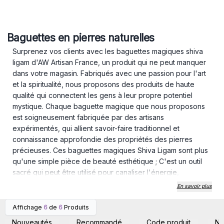
Baguettes en pierres naturelles
Surprenez vos clients avec les baguettes magiques shiva
ligam d'AW Artisan France, un produit qui ne peut manquer
dans votre magasin. Fabriqués avec une passion pour l'art
et la spiritualité, nous proposons des produits de haute
qualité qui connectent les gens à leur propre potentiel
mystique. Chaque baguette magique que nous proposons
est soigneusement fabriquée par des artisans
expérimentés, qui allient savoir-faire traditionnel et
connaissance approfondie des propriétés des pierres
précieuses. Ces baguettes magiques Shiva Ligam sont plus
qu'une simple pièce de beauté esthétique ; C'est un outil
sacré qui peut être utilisé pour canaliser l'énergie,
manifester des intentions et se connecter avec le divin en
En savoir plus
soi.
Affichage
6
de
6
Produits
Connectez-vous ou
Connectez-vous ou
inscrivez-vous pour
inscrivez-vous pour
Nouveautés
Recommandé
Code produit
N