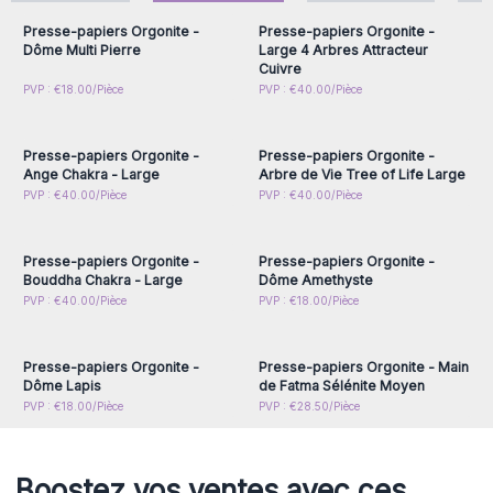
Enchantez vos Clients, réservez dès aujourd’hui une
Presse-papiers Orgonite -
Presse-papiers Orgonite -
Gamme d'Orgonite de Puissance.
Dôme Multi Pierre
Large 4 Arbres Attracteur
Cuivre
Connectez-vous ou
Connectez-vous ou
PVP : €18.00/Pièce
PVP : €40.00/Pièce
inscrivez-vous pour
inscrivez-vous pour
accéder aux prix de gros
accéder aux prix de gros
Presse-papiers Orgonite -
Presse-papiers Orgonite -
Ange Chakra - Large
Arbre de Vie Tree of Life Large
Connectez-vous ou
Connectez-vous ou
PVP : €40.00/Pièce
PVP : €40.00/Pièce
inscrivez-vous pour
inscrivez-vous pour
accéder aux prix de gros
accéder aux prix de gros
Presse-papiers Orgonite -
Presse-papiers Orgonite -
Bouddha Chakra - Large
Dôme Amethyste
Connectez-vous ou
Connectez-vous ou
PVP : €40.00/Pièce
PVP : €18.00/Pièce
inscrivez-vous pour
inscrivez-vous pour
accéder aux prix de gros
accéder aux prix de gros
Presse-papiers Orgonite -
Presse-papiers Orgonite - Main
Dôme Lapis
de Fatma Sélénite Moyen
PVP : €18.00/Pièce
PVP : €28.50/Pièce
Boostez vos ventes avec ces