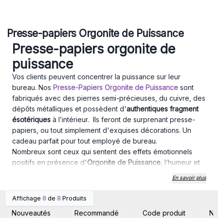
Presse-papiers Orgonite de Puissance
Presse-papiers orgonite de
puissance
Vos clients peuvent concentrer la puissance sur leur
bureau. Nos
Presse-Papiers Orgonite de Puissance
sont
fabriqués avec des pierres semi-précieuses, du cuivre, des
dépôts métalliques et possèdent d'
authentiques fragment
ésotériques
à l’intérieur. Ils feront de surprenant presse-
papiers, ou tout simplement d'exquises décorations. Un
cadeau parfait pour tout employé de bureau.
Nombreux sont ceux qui sentent des effets émotionnels
positifs en présence d'
Orgonite de Puissance
, l’humeur et
les émotions ont tendance à s'améliorer. Certaines
En savoir plus
personnes indiquent que leur sommeil s'est amélioré avec
une Orgonite de Puissance dans la chambre. Nos objets
Affichage
8
de
8
Produits
Connectez-vous ou
Connectez-vous ou
d'
Orgonite de Puissance
sont de
fabrication artisanale
. Les
inscrivez-vous pour
inscrivez-vous pour
Nouveautés
Recommandé
Code produit
N
accéder aux prix de gros
accéder aux prix de gros
dessins peuvent varier légèrement à ceux photographiés.