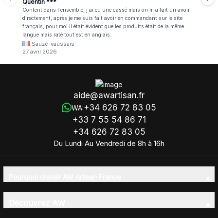
Quentin ***
Content dans l ensemble, j ai eu une cassé mais on m a fait un avoir
directement, après je me suis fait avoir en commandant sur le site
français, pour moi il était évident que les produits était de la même
langue mais raté tout est en anglais.
Sauzé-vaussais
27 avril 2026
aide@awartisan.fr
+34 626 72 83 05
WA:
+33 7 55 54 86 71
+34 626 72 83 05
Du Lundi Au Vendredi de 8h à 16h
Pourquoi choisir AW Artisan France
Découvrez AW