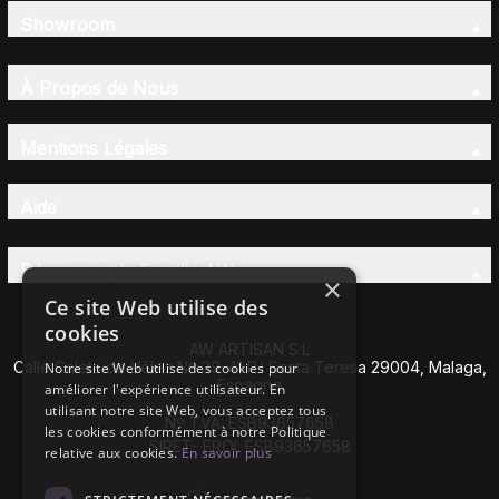
Showroom
À Propos de Nous
Mentions Légales
Aide
Découvrez la Famille AW
×
Ce site Web utilise des
cookies
AW ARTISAN S.L
Calle Caleta de Vélez Nº 39-41 P.I Santa Teresa 29004, Malaga,
Notre site Web utilise des cookies pour
Espagne
améliorer l'expérience utilisateur. En
utilisant notre site Web, vous acceptez tous
Nº TVA: ESB93657658
les cookies conformément à notre Politique
SIRET- EROI: ESB93657658
relative aux cookies.
En savoir plus