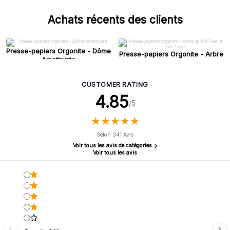
Achats récents des clients
Presse-papiers Orgonite - Dôme
Presse-papiers Orgonite - Arbre
Amethyste
de Vie Tree of Life Large
CUSTOMER RATING
4.85
/5
★
★
★
★
★
★
★
★
★
★
Selon 341 Avis
Voir tous les avis de catégories
Voir tous les avis