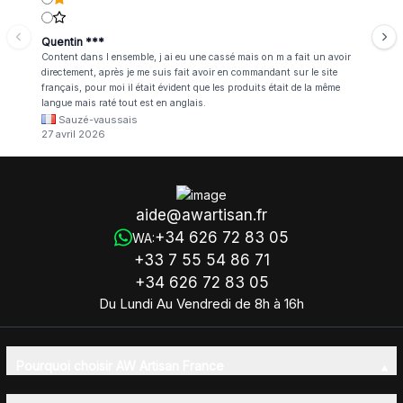
Quentin ***
Content dans l ensemble, j ai eu une cassé mais on m a fait un avoir
directement, après je me suis fait avoir en commandant sur le site
français, pour moi il était évident que les produits était de la même
langue mais raté tout est en anglais.
Sauzé-vaussais
27 avril 2026
aide@awartisan.fr
+34 626 72 83 05
WA:
+33 7 55 54 86 71
+34 626 72 83 05
Du Lundi Au Vendredi de 8h à 16h
Pourquoi choisir AW Artisan France