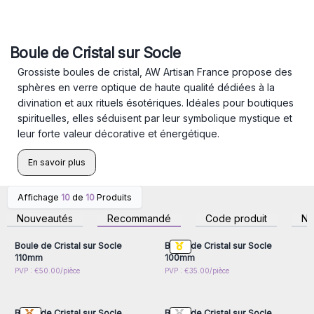
Boule de Cristal sur Socle
Grossiste boules de cristal, AW Artisan France propose des
sphères en verre optique de haute qualité dédiées à la
divination et aux rituels ésotériques. Idéales pour boutiques
spirituelles, elles séduisent par leur symbolique mystique et
leur forte valeur décorative et énergétique.
En savoir plus
Affichage
10
de
10
Produits
Connectez-vous ou
Connectez-vous ou
inscrivez-vous pour
inscrivez-vous pour
Nouveautés
Recommandé
Code produit
N
accéder aux prix de gros
accéder aux prix de gros
Boule de Cristal sur Socle
Boule de Cristal sur Socle
110mm
100mm
Connectez-vous ou
Connectez-vous ou
PVP : €50.00/pièce
PVP : €35.00/pièce
inscrivez-vous pour
inscrivez-vous pour
accéder aux prix de gros
accéder aux prix de gros
Boule de Cristal sur Socle
Boule de Cristal sur Socle