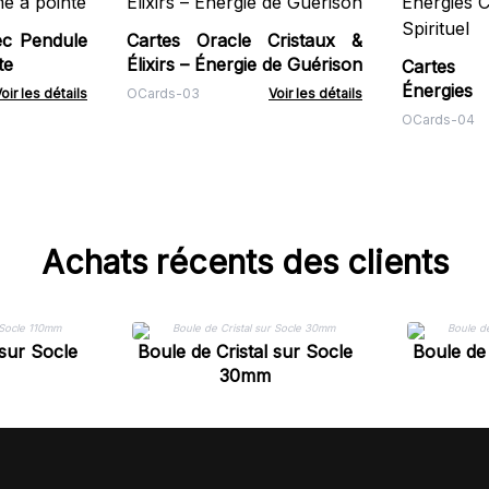
ec Pendule
Cartes Oracle Cristaux &
te
Élixirs – Énergie de Guérison
Cartes 
Énergies
oir les détails
OCards-03
Voir les détails
Spirituel
OCards-04
Achats récents des clients
 sur Socle
Boule de Cristal sur Socle
Boule de 
30mm