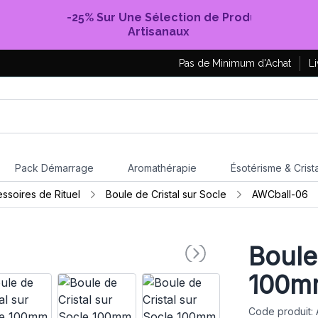
-25% Sur Une Sélection de Produits
Artisanaux
Pas de Minimum d'Achat
Li
Pack Démarrage
Aromathérapie
Ésotérisme & Crist
essoires de Rituel
Boule de Cristal sur Socle
AWCball-06
Boule
100m
Code produit: