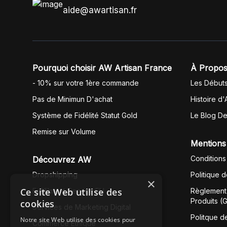
aide@awartisan.fr
Pourquoi choisir AW Artisan France
À Propos
- 10% sur votre 1ère commande
Les Début
Pas de Minimun D'achat
Histoire d'
Système de Fidélité Statut Gold
Le Blog D
Remise sur Volume
Mentions
Conditions
Découvrez AW
Dropshipping
Politique 
×
Ce site Web utilise des
Fullfilment Service EU
Règlement 
Produits (
cookies
Services de Marketing Digital
Politque d
Notre site Web utilise des cookies pour
Commerce Éthique