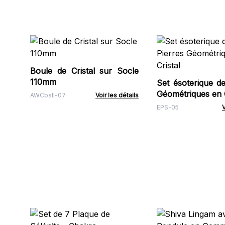
Boule de Cristal sur Socle
110mm
Set ésoterique de
Géométriques en C
AWCball-07
Voir les détails
EPS-05
V