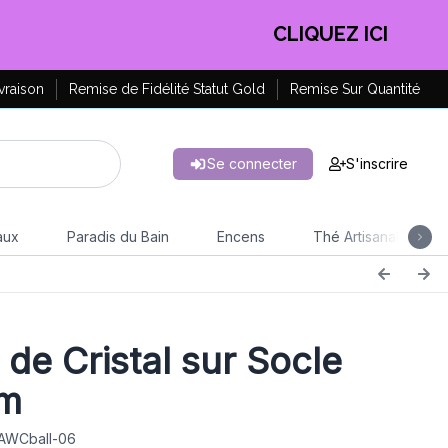
EN PROFITER !
vraison
Remise de Fidélité Statut Gold
Remise Sur Quantité
Se connecter
S'inscrire
aux
Paradis du Bain
Encens
Thé Artisanal
 de Cristal sur Socle
m
 AWCball-06