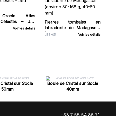
vi
liv
Tar
Oracle Atlas
 Célestes – Jeu
Pierres tombales en
labradorite de Madagascar
Voir les détails
(environ 80-168 g, 40-60
LBS-05
Voir les détails
mm)
B
Cristal sur Socle
Boule de Cristal sur Socle
50mm
40mm
+33 7 55 54 86 71