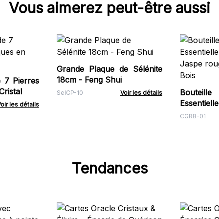
Vous aimerez peut-être aussi
Grande Plaque de Sélénite
18cm - Feng Shui
 7 Pierres
ristal
Bouteille
SelCP-10
Voir les détails
Essentie
oir les détails
Jaspe ro
CGRB-01
Bois
Tendances