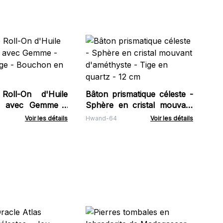
Fen
Po
Rot
FSF
 Roll-On d'Huile
Bâton prismatique céleste -
lle avec Gemme -
Sphère en cristal mouvant
uge - Bouchon en
d'améthyste - Tige en
Voir les détails
Hwand-64
Voir les détails
quartz - 12 cm
Ta