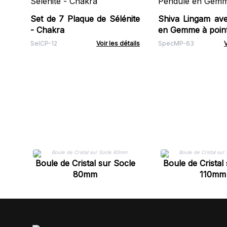
Set de 7 Plaque de Sélénite
Shiva Lingam av
- Chakra
en Gemme à poin
SelCP-12
Voir les détails
SpecMP-63
V
Boule de Cristal sur Socle
Boule de Cristal
80mm
110mm