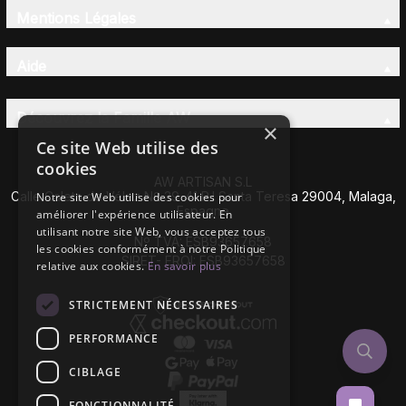
Mentions Légales
Aide
Découvrez la Famille AW
×
Ce site Web utilise des
cookies
AW ARTISAN S.L
Calle Caleta de Vélez Nº 39-41 P.I Santa Teresa 29004, Malaga,
Notre site Web utilise des cookies pour
Espagne
améliorer l'expérience utilisateur. En
utilisant notre site Web, vous acceptez tous
Nº TVA: ESB93657658
les cookies conformément à notre Politique
SIRET- EROI: ESB93657658
relative aux cookies.
En savoir plus
STRICTEMENT NÉCESSAIRES
PERFORMANCE
CIBLAGE
FONCTIONNALITÉ