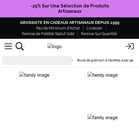
-25% Sur Une Sélection de Produits
Artisanaux
GROSSISTE EN CADEAUX ARTISANAUX DEPUIS 1995
Pas de Minimum d'Achat
Livraison
Remise de Fidélité Statut Gold
Remise Sur Quantité
Points en cristal, sphères et
Boule de guérison à facettes avec gemmes et support
figurines