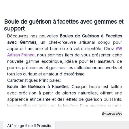
Boule de guérison à facettes avec gemmes et
support
Découvrez nos nouvelles
Boules de Guérison à Facettes
avec Gemmes
, un chef-d'œuvre artisanal conçu pour
apporter harmonie et bien-être à votre clientèle. Chez
AW
Artisan France
, nous sommes fiers de vous présenter cette
nouvelle gamme ésotérique, idéale pour les amateurs de
pierres précieuses et gemmes, les collectionneurs avertis et
tous les curieux et amateur d'ésotérisme.
Caractéristiques Principales:
Boule de Guérison à Facettes:
Chaque boule est taillée
avec précision à partir de pierres naturelles, offrant une
apparence étincelante et des effets de guérison puissants.
Les facettes réfléchissent la lumière d'une manière unique,
créant ainsi une aura apaisante et énergisante.
En savoir plus
Gemmes Naturelles:
Disponible dans une variété de
gemmes soigneusement sélectionnées, ces boules de
Affichage
5
de
5
Produits
Connectez-vous ou
Connectez-vous ou