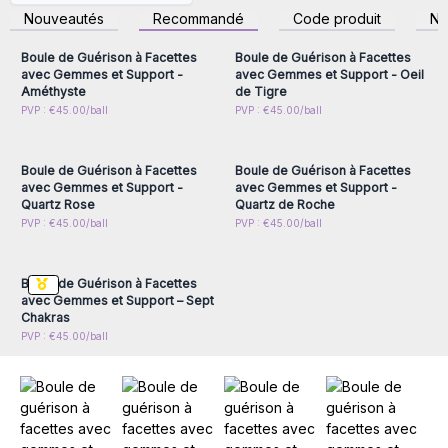
guérison sont chargées de l'énergie naturelle et des
inscrivez-vous pour
inscrivez-vous pour
Nouveautés
Recommandé
Code produit
N
accéder aux prix de gros
accéder aux prix de gros
propriétés curatives propres à chaque gemmes. Vous
pouvez choisir parmi une gamme de gemmes, notamment
Boule de Guérison à Facettes
Boule de Guérison à Facettes
l'améthyste, la quartz rose par exemple, pour répondre aux
avec Gemmes et Support -
avec Gemmes et Support - Oeil
Améthyste
de Tigre
besoins de votre clientèle, même les plus exigents.
Connectez-vous ou
Connectez-vous ou
PVP : €45.00/ball
PVP : €45.00/ball
Propriétés de Guérison:
Chaque gemme est associée, selon
inscrivez-vous pour
inscrivez-vous pour
accéder aux prix de gros
accéder aux prix de gros
la litothérapie, à des propriétés de guérison uniques. Les
clients peuvent utiliser ces boules pour la méditation, la
Boule de Guérison à Facettes
Boule de Guérison à Facettes
guérison énergétique, la décoration intérieure, ou
avec Gemmes et Support -
avec Gemmes et Support -
simplement comme un objet de collection.
Quartz Rose
Quartz de Roche
Connectez-vous ou
PVP : €45.00/ball
PVP : €45.00/ball
Chaque boule de guérison est livrée avec un petit support
inscrivez-vous pour
en bois. C'est le choix parfait pour les boutiques
accéder aux prix de gros
ésotériques, les spas, les cabinets de médecine douce, et
Boule de Guérison à Facettes
les détaillants souhaitant offrir à leur clientèle des produits
avec Gemmes et Support – Sept
uniques et de haute qualité.
Chakras
Découvrez la magie de ces boules de guérison et ajoutez-
PVP : €45.00/ball
les à votre inventaire dès aujourd'hui pour offrir à vos
clients une expérience exceptionnelle de bien-être et
d'harmonie.