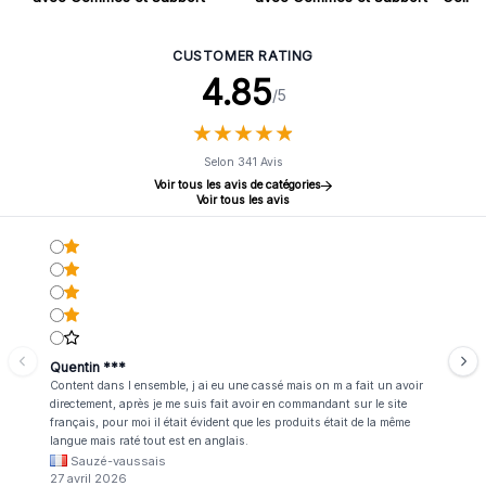
Quartz Rose
de Tigre
CUSTOMER RATING
4.85
/5
★
★
★
★
★
★
★
★
★
★
Selon 341 Avis
Voir tous les avis de catégories
Voir tous les avis
Quentin ***
Content dans l ensemble, j ai eu une cassé mais on m a fait un avoir
directement, après je me suis fait avoir en commandant sur le site
français, pour moi il était évident que les produits était de la même
langue mais raté tout est en anglais.
Sauzé-vaussais
27 avril 2026