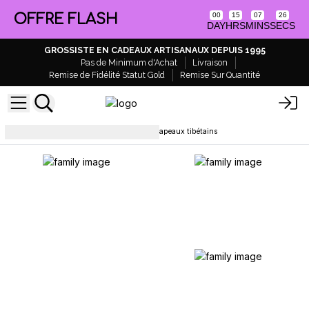
OFFRE FLASH
00
15
07
26
DAY
HRS
MINS
SECS
GROSSISTE EN CADEAUX ARTISANAUX DEPUIS 1995
Pas de Minimum d'Achat
Livraison
Remise de Fidélité Statut Gold
Remise Sur Quantité
Décoration et accessoires
Drapeaux tibétains