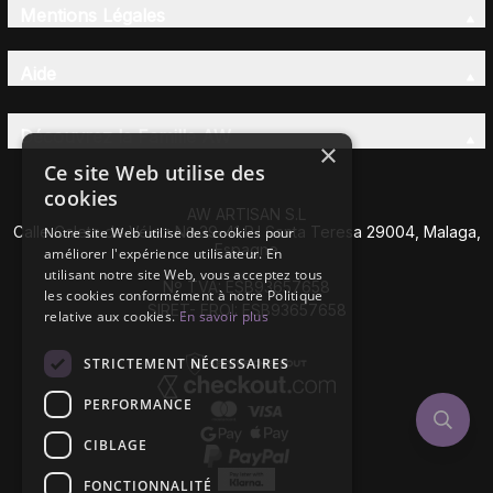
Mentions Légales
Aide
Découvrez la Famille AW
×
Ce site Web utilise des
cookies
AW ARTISAN S.L
Calle Caleta de Vélez Nº 39-41 P.I Santa Teresa 29004, Malaga,
Notre site Web utilise des cookies pour
Espagne
améliorer l'expérience utilisateur. En
utilisant notre site Web, vous acceptez tous
Nº TVA: ESB93657658
les cookies conformément à notre Politique
SIRET- EROI: ESB93657658
relative aux cookies.
En savoir plus
STRICTEMENT NÉCESSAIRES
PERFORMANCE
CIBLAGE
FONCTIONNALITÉ