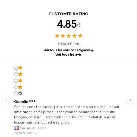
Prière - 22 cm (10 Drapeaux)
Standards - 15 cm (10 Drapeaux)
CUSTOMER RATING
4.85
/5
★
★
★
★
★
★
★
★
★
★
Selon 341 Avis
Voir tous les avis de catégories
Voir tous les avis
Quentin ***
Content dans l ensemble, j ai eu une cassé mais on m a fait un avoir
directement, après je me suis fait avoir en commandant sur le site
français, pour moi il était évident que les produits était de la même
langue mais raté tout est en anglais.
Sauzé-vaussais
27 avril 2026