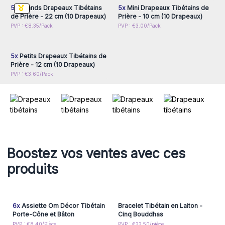
5x
Grands Drapeaux Tibétains
5x
Mini Drapeaux Tibétains de
En choisissant nos drapeaux tibétains en gros, vous offrez à
de Prière - 22 cm (10 Drapeaux)
Prière - 10 cm (10 Drapeaux)
vos clients des produits authentiques, spirituels et de qualité
Connectez-vous ou
PVP : €8.35/Pack
PVP : €3.00/Pack
supérieure, porteurs de messages de paix et de sérénité.
inscrivez-vous pour
accéder aux prix de gros
Commandez dès maintenant et apportez une touche
d’harmonie à vos espaces !
5x
Petits Drapeaux Tibétains de
Prière - 12 cm (10 Drapeaux)
PVP : €3.60/Pack
Boostez vos ventes avec ces
produits
6x
Assiette Om Décor Tibétain
Bracelet Tibétain en Laiton -
Porte-Cône et Bâton
Cinq Bouddhas
PVP : €8.40/Pièce
PVP : €22.50/pièce