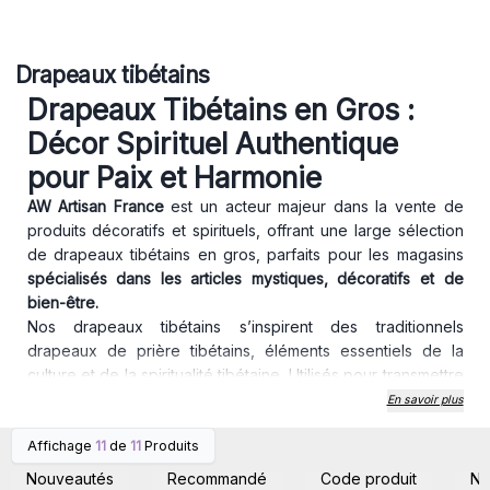
Drapeaux tibétains
Drapeaux Tibétains en Gros :
Décor Spirituel Authentique
pour Paix et Harmonie
AW Artisan France
est un acteur majeur dans la vente de
produits décoratifs et spirituels, offrant une large sélection
de drapeaux tibétains en gros, parfaits pour les magasins
spécialisés dans les articles mystiques, décoratifs et de
bien-être.
Nos drapeaux tibétains s’inspirent des traditionnels
drapeaux de prière tibétains, éléments essentiels de la
culture et de la spiritualité tibétaine. Utilisés pour transmettre
des valeurs de paix, de compassion, de force et de
En savoir plus
sagesse, ils sont idéaux pour instaurer une ambiance
Affichage
11
de
11
Produits
harmonieuse et énergisante.
Connectez-vous ou
Connectez-vous ou
inscrivez-vous pour
inscrivez-vous pour
Chez
AW Artisan France,
nous proposons une vaste gamme
Nouveautés
Recommandé
Code produit
N
accéder aux prix de gros
accéder aux prix de gros