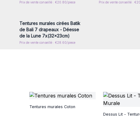
Prix de vente conseillé : €20.80/piece
Prix de vente conseillé : €2
Connectez-vous ou inscrivez-
vous pour accéder aux prix de
gros
Tentures murales cirées Batik
de Bali 7 drapeaux - Déesse
de la Lune 7x(32x23cm)
Prix de vente conseillé : €28.60/piece
Tentures murales Coton
Dessus Lit - Tentu