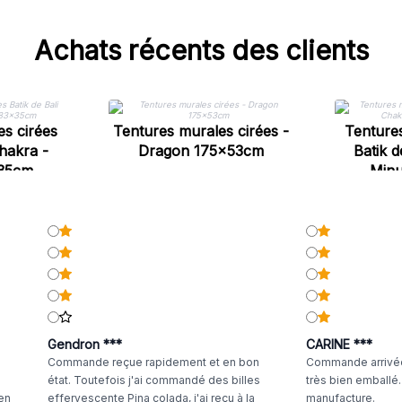
Achats récents des clients
s cirées
Tentures murales cirées -
Tentures
Chakra -
Dragon 175x53cm
Batik d
x35cm
Minu
Gendron ***
CARINE ***
Commande reçue rapidement et en bon
Commande arrivée
état. Toutefois j'ai commandé des billes
très bien emballé
 en
effervescente Pina colada, j'ai reçu à la
manufacture.