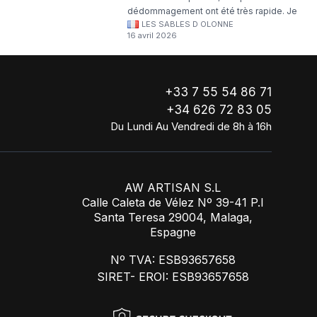
dédommagement ont été très rapide. Je
LES SABLES D OLONNE
continuerai à commander chez WA Artisan
16 avril 2026
!
+33 7 55 54 86 71
+34 626 72 83 05
Du Lundi Au Vendredi de 8h à 16h
AW ARTISAN S.L
Calle Caleta de Vélez Nº 39-41 P.I
Santa Teresa 29004, Malaga,
Espagne
Nº TVA: ESB93657658
SIRET- EROI: ESB93657658