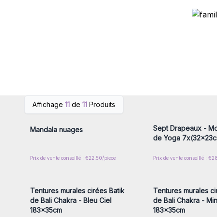
Connectez-vous ou inscrivez-
Connectez-vous ou i
Affichage
11
de
11
Produits
vous pour accéder aux prix de
vous pour accéder au
gros
gros
Sept Drapeaux - M
Mandala nuages
de Yoga 7x(32x23
Prix de vente conseillé : €22.50/piece
Prix de vente conseillé : €2
Connectez-vous ou inscrivez-
Connectez-vous ou i
vous pour accéder aux prix de
vous pour accéder au
gros
gros
Tentures murales cirées Batik
Tentures murales ci
de Bali Chakra - Bleu Ciel
de Bali Chakra - Min
183x35cm
183x35cm