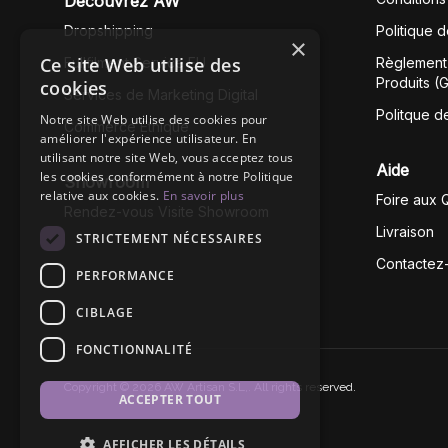
Découvrez AW
Dropshipping
Politique 
×
Ce site Web utilise des
Fullfilment Service EU
Règlement 
Produits (
cookies
Services de Marketing Digital
Politque d
Notre site Web utilise des cookies pour
Commerce Éthique
améliorer l'expérience utilisateur. En
utilisant notre site Web, vous acceptez tous
Aide
les cookies conformément à notre Politique
Showroom
relative aux cookies.
En savoir plus
Foire aux 
Rendez-vous Visite Showroom
Livraison
STRICTEMENT NÉCESSAIRES
Contactez
PERFORMANCE
CIBLAGE
FONCTIONNALITÉ
Copyright © 2026 AW Artisan S.L,. All rights reserved.
ACCEPTER TOUT
AFFICHER LES DÉTAILS