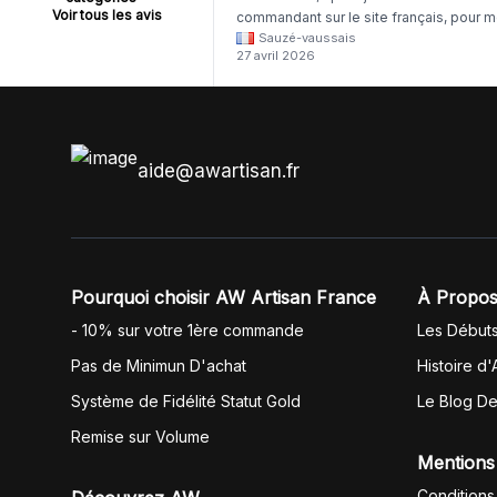
Voir tous les avis
commandant sur le site français, pour m
Sauzé-vaussais
il était évident que les produits était de 
27 avril 2026
même langue mais raté tout est en
anglais.
aide@awartisan.fr
Pourquoi choisir AW Artisan France
À Propos
- 10% sur votre 1ère commande
Les Début
Pas de Minimun D'achat
Histoire d'
Système de Fidélité Statut Gold
Le Blog D
Remise sur Volume
Mentions
Conditions