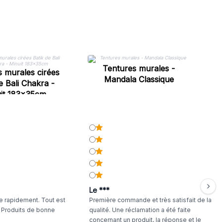
T
Tentures murales -
B
 murales cirées
Mandala Classique
e Bali Chakra -
it 183x35cm
Le ***
 rapidement. Tout est
Première commande et très satisfait de la
. Produits de bonne
qualité. Une réclamation a été faite
concernant un produit, la réponse et le