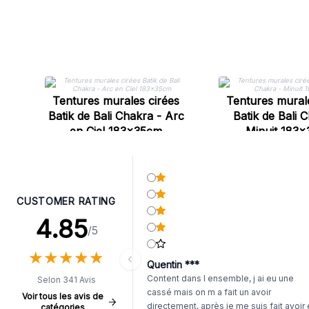
Tentures murales cirées
Tentures murale
Batik de Bali Chakra - Arc
Batik de Bali 
en Ciel 183x35cm
Minuit 183
CUSTOMER RATING
4.85
/5
★
★
★
★
★
★
★
★
★
★
Quentin ***
Content dans l ensemble, j ai eu une
Selon 341 Avis
cassé mais on m a fait un avoir
Voir tous les avis de
directement, après je me suis fait avoir
catégories