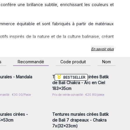
 confère une brillance subtile, enrichissant les couleurs et
mmerce équitable et sont fabriqués à partir de matériaux
fs inspirés de la nature et de la culture balinaise, créant
aréos ou couvertures décoratives pour ajouter du style à
En savoir plus
z-vous ou inscrivez-
Connectez-vous ou inscrivez-
s
Recommandé
Code produit
Nom
s, ces tentures sont durables et faciles à entretenir.
r accéder aux prix de
vous pour accéder aux prix de
gros
gros
des produits artisanaux de qualité à des prix compétitifs.
 l'artisanat balinais au cuir fait main.
urales - Mandala
Tentures murales cirées Batik
BESTSELLER
ns de charme pour enrichir votre assortiment et séduire vos
de Bali Chakra - Arc en Ciel
183x35cm
onseillé : €30.00/Piece
Prix de vente conseillé : €20.80/piece
z-vous ou inscrivez-
Connectez-vous ou inscrivez-
r accéder aux prix de
vous pour accéder aux prix de
gros
gros
urales cirées -
Tentures murales cirées Batik
5x53cm
de Bali 7 drapeaux - Chakra
7x(32x23cm)