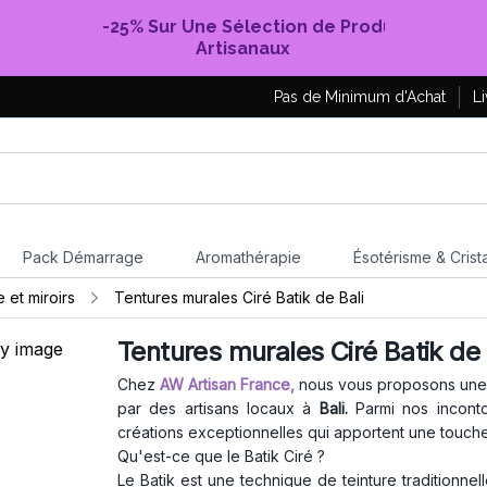
-25% Sur Une Sélection de Produits
Artisanaux
Pas de Minimum d'Achat
Li
Pack Démarrage
Aromathérapie
Ésotérisme & Crist
 et miroirs
Tentures murales Ciré Batik de Bali
Tentures murales Ciré Batik de 
Chez
AW Artisan France,
nous vous proposons une s
par des artisans locaux à
Bali.
Parmi nos incontou
créations exceptionnelles qui apportent une touche
Qu'est-ce que le Batik Ciré ?
Le Batik est une technique de teinture traditionnel