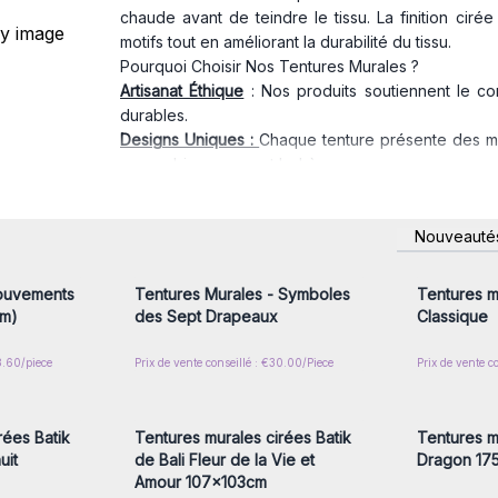
chaude avant de teindre le tissu. La finition cirée
motifs tout en améliorant la durabilité du tissu.
Pourquoi Choisir Nos Tentures Murales ?
Artisanat Éthique
: Nos produits soutiennent le co
durables.
Designs Uniques :
Chaque tenture présente des moti
une ambiance zen et bohème.
Polyvalence
: Utilisez-les comme tapisseries, p
n’importe quelle pièce.
nscrivez-
Connectez-vous ou inscrivez-
Connecte
Nouveauté
Qualité Supérieure
: Conçues avec des tissus naturel
x prix de
vous pour accéder aux prix de
vous pou
gros
En tant que grossiste en artisanat, nous offrons 
Diversifiez votre offre avec des créations uniques, de
ouvements
Tentures Murales - Symboles
Tentures m
Optez pour des produits éthiques, durables et plei
cm)
des Sept Drapeaux
Classique
clients.
8.60/piece
Prix de vente conseillé : €30.00/Piece
Prix de vente c
nscrivez-
Connectez-vous ou inscrivez-
Connecte
x prix de
vous pour accéder aux prix de
vous pou
gros
rées Batik
Tentures murales cirées Batik
Tentures m
uit
de Bali Fleur de la Vie et
Dragon 17
Amour 107x103cm