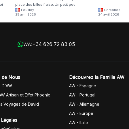
oi
place des billes fraise. Un petit peu
Fouilloy
Corbonod
la
dommage
25 avril 2026
24 avril 2026
+34 626 72 83 05
WA:
 de Nous
Découvrez la Famille AW
s D'AW
AW - Espagne
AW Artisan et Effet Phoenix
AW -
Portugal
es Voyages de David
AW - Allemagne
AW - Europe
 Légales
AW - Italie
 générales