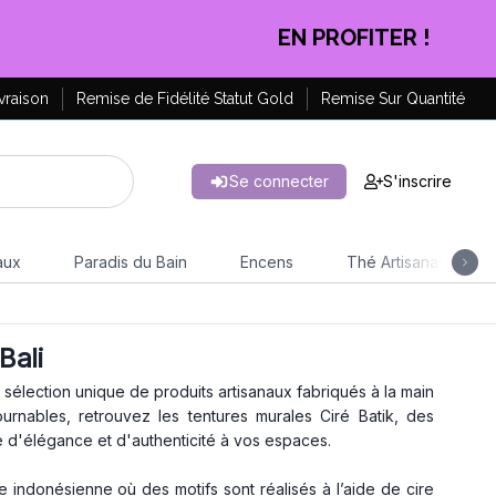
CLIQUEZ ICI
vraison
Remise de Fidélité Statut Gold
Remise Sur Quantité
Se connecter
S'inscrire
aux
Paradis du Bain
Encens
Thé Artisanal
Bali
élection unique de produits artisanaux fabriqués à la main
rnables, retrouvez les tentures murales Ciré Batik, des
 d'élégance et d'authenticité à vos espaces.
le indonésienne où des motifs sont réalisés à l’aide de cire