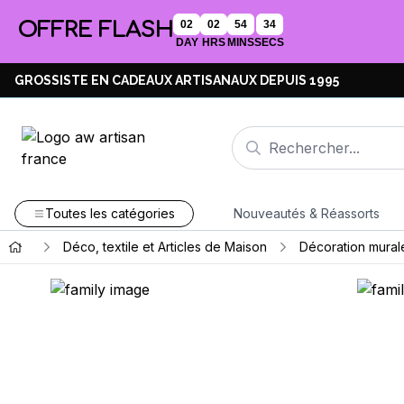
OFFRE FLASH
02
02
54
33
DAY
HRS
MINS
SECS
GROSSISTE EN CADEAUX ARTISANAUX DEPUIS 1995
Toutes les catégories
Nouveautés & Réassorts
Déco, textile et Articles de Maison
Décoration murale