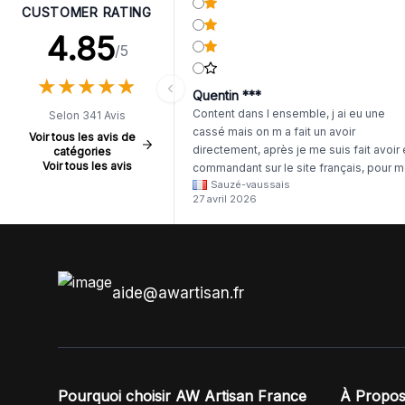
CUSTOMER RATING
4.85
/5
★
★
★
★
★
★
★
★
★
★
Quentin ***
Content dans l ensemble, j ai eu une
Selon 341 Avis
cassé mais on m a fait un avoir
Voir tous les avis de
directement, après je me suis fait avoir
catégories
Voir tous les avis
commandant sur le site français, pour m
Sauzé-vaussais
il était évident que les produits était de 
27 avril 2026
même langue mais raté tout est en
anglais.
aide@awartisan.fr
Pourquoi choisir AW Artisan France
À Propos