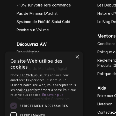
- 10% sur votre 1ère commande
Les Début
Pas de Minimun D'achat
Histoire d'
Système de Fidélité Statut Gold
Le Blog D
Remise sur Volume
Mentions
Conditions
Découvrez AW
Dropshipping
Politique 
×
Ce site Web utilise des
Fullfilment Service EU
Règlement 
Produits (
cookies
Services de Marketing Digital
Politque d
Notre site Web utilise des cookies pour
Commerce Éthique
améliorer l'expérience utilisateur. En
utilisant notre site Web, vous acceptez tous
Aide
les cookies conformément à notre Politique
Showroom
relative aux cookies.
En savoir plus
Foire aux 
Rendez-vous Visite Showroom
Livraison
STRICTEMENT NÉCESSAIRES
Contactez
PERFORMANCE