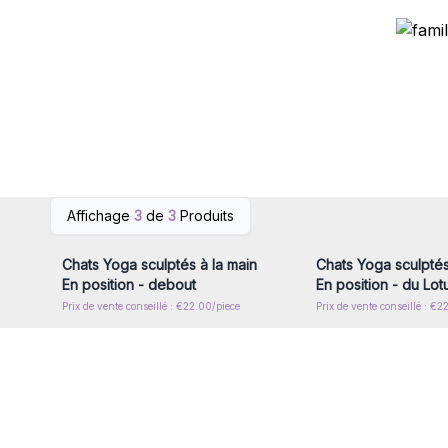
Connectez-vous ou inscrivez-
Connectez-vous ou i
Affichage
3
de
3
Produits
vous pour accéder aux prix de
vous pour accéder au
gros
gros
Chats Yoga sculptés à la main
Chats Yoga sculptés
En position - debout
En position - du Lot
Prix de vente conseillé : €22.00/piece
Prix de vente conseillé : €2