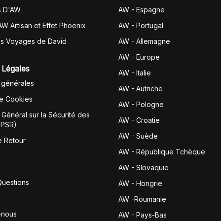
s D'AW
AW - Espagne
AW Artisan et Effet Phoenix
AW -
Portugal
es Voyages de David
AW - Allemagne
AW - Europe
 Légales
AW - Italie
 générales
AW - Autriche
de Cookies
AW - Pologne
Général sur la Sécurité des
AW - Croatie
GPSR)
AW - Suède
e Retour
AW - République Tchèque
AW - Slovaquie
Questions
AW - Hongrie
AW -Roumanie
-nous
AW - Pays-Bas