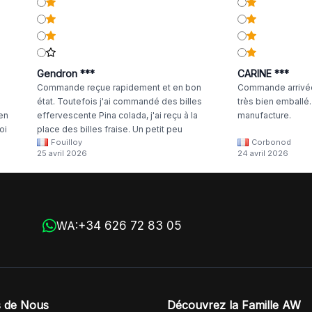
Gendron ***
CARINE ***
Commande reçue rapidement et en bon
Commande arrivée
état. Toutefois j'ai commandé des billes
très bien emballé
 en
effervescente Pina colada, j'ai reçu à la
manufacture.
oi
place des billes fraise. Un petit peu
Fouilloy
Corbonod
la
dommage
25 avril 2026
24 avril 2026
+34 626 72 83 05
WA:
 de Nous
Découvrez la Famille AW