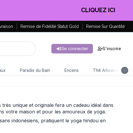
CLIQUEZ ICI
vraison
Remise de Fidélité Statut Gold
Remise Sur Quantité
Se connecter
S'inscrire
aux
Paradis du Bain
Encens
Thé Artisanal
très unique et originale fera un cadeau idéal dans
ans votre maison et pour les amoureux de yoga.
tisans indonésiens, pratiquent le yoga hindou en