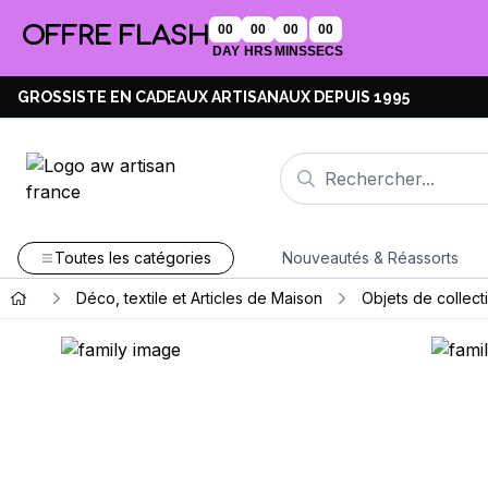
OFFRE FLASH
00
00
00
00
DAY
HRS
MINS
SECS
GROSSISTE EN CADEAUX ARTISANAUX DEPUIS 1995
Toutes les catégories
Nouveautés & Réassorts
Déco, textile et Articles de Maison
Objets de collect