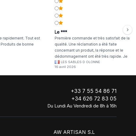
Le ***
 rapidement. Tout est
Première commande et très satisfait de la
. Produits de bonne
qualité. Une réclamation a été faite
concernant un produit, la réponse et le
dédommagement ont été très rapide. Je
LES SABLES D OLONNE
continuerai à commander chez WA Artisan
16 avril 2026
!
+33 7 55 54 86 71
+34 626 72 83 05
Du Lundi Au Vendredi de 8h à 16h
AW ARTISAN S.L