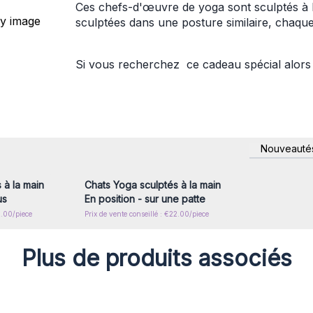
Ces chefs-d'œuvre de yoga sont sculptés à la
sculptées dans une posture similaire, chaque
Si vous recherchez ce cadeau spécial alors 
nscrivez-
Connectez-vous ou inscrivez-
Nouveauté
x prix de
vous pour accéder aux prix de
gros
 à la main
Chats Yoga sculptés à la main
us
En position - sur une patte
2.00/piece
Prix de vente conseillé : €22.00/piece
Plus de produits associés