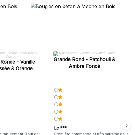
B
Grande Rond - Patchouli &
Ronde - Vanille
Ambre Foncé
ssée & Orange
Le ***
 rapidement. Tout est
Première commande et très satisfait de la