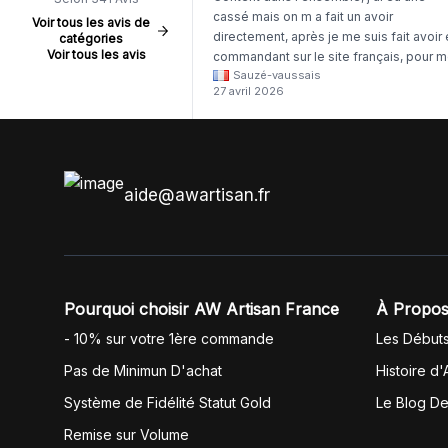
cassé mais on m a fait un avoir
Voir tous les avis de
directement, après je me suis fait avoir
catégories
Voir tous les avis
commandant sur le site français, pour m
Sauzé-vaussais
il était évident que les produits était de 
27 avril 2026
même langue mais raté tout est en
anglais.
aide@awartisan.fr
Pourquoi choisir AW Artisan France
À Propos
- 10% sur votre 1ère commande
Les Début
Pas de Minimun D'achat
Histoire d'
Système de Fidélité Statut Gold
Le Blog D
Remise sur Volume