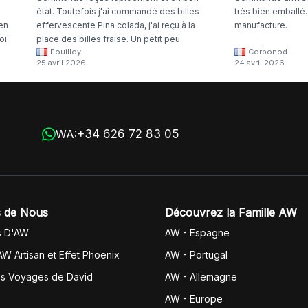
état. Toutefois j'ai commandé des billes
très bien emballé
 en
effervescente Pina colada, j'ai reçu à la
manufacture.
oi
place des billes fraise. Un petit peu
Fouilloy
Corbonod
la
dommage
25 avril 2026
24 avril 2026
+34 626 72 83 05
WA:
 de Nous
Découvrez la Famille AW
s D'AW
AW - Espagne
AW Artisan et Effet Phoenix
AW -
Portugal
es Voyages de David
AW - Allemagne
AW - Europe