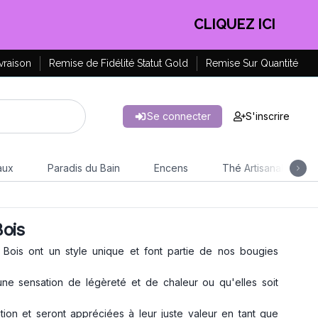
CLIQUEZ ICI
vraison
Remise de Fidélité Statut Gold
Remise Sur Quantité
Se connecter
S'inscrire
aux
Paradis du Bain
Encens
Thé Artisanal
ois
ois ont un style unique et font partie de nos bougies
 une sensation de légèreté et de chaleur ou qu'elles soit
on et seront appréciées à leur juste valeur en tant que