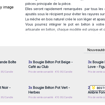
pièces principale de la pièce.
Elles seront rapidement remarquées par tous les c
ajoutés sous le récipient pour éviter les rayures sur
La mèche en bois naturel crée le son léger et apais
Vous pourrez intégrer le pot en béton à votre
artisanale en béton, chaque modèle est unique et o
Un cadeau idéal pour les occasions comme la Saint-V
de tables.
Temps de combustion 30 heures
nscrivez-
Connectez-vous ou inscrivez-
Connecte
Nouveauté
Commandez dès maintenant nos bougies en béton a
x prix de
vous pour accéder aux prix de
vous pou
gros
unique et chaleureuse. Ne manquez pas l'occasio
et de sophistication.
ande Boîte
3x
Bougie Béton Pot Beige -
3x
Bougie 
Café au Club
Love - Fig
16.95/Candle
Prix de vente conseillé : €10.95/Candle
Prix de vente c
nscrivez-
Connectez-vous ou inscrivez-
Connecte
x prix de
vous pour accéder aux prix de
vous pou
gros
 Noir -
3x
Bougie Béton Pot Vert -
2x
Grande 
BEST
Herbes
Ambre Fon
10.95/Candle
Prix de vente conseillé : €10.95/Candle
Prix de vente c