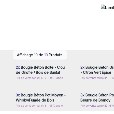
Connectez-vous ou inscrivez-
Connectez-vous ou i
Affichage
10
de
10
Produits
vous pour accéder aux prix de
vous pour accéder au
gros
gros
2x
Bougie Béton Boîte - Clou
2x
Bougie Béton Gr
de Girofle / Bois de Santal
- Citron Vert Épicé
Prix de vente conseillé : €16.95/Candle
Prix de vente conseillé : €
Connectez-vous ou inscrivez-
Connectez-vous ou i
vous pour accéder aux prix de
vous pour accéder au
gros
gros
3x
Bougie Béton Pot Moyen -
3x
Bougie Béton Pot
Whisky/Fumée de Bois
Beurre de Brandy
Prix de vente conseillé : €11.95/Candle
Prix de vente conseillé : €