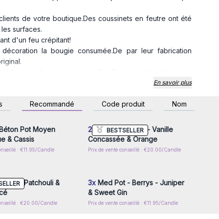
lients de votre boutique.Des coussinets en feutre ont été
 les surfaces.
ant d'un feu crépitant!
 décoration la bougie consumée.De par leur fabrication
riginal.
alentin et les mariages ou elles illumineront la décoration
En savoir plus
z-vous ou inscrivez-
Connectez-vous ou inscrivez-
s
Recommandé
Code produit
Nom
vec leur mèche en bois pour profiter d'une ambiance
r accéder aux prix de
vous pour accéder aux prix de
gros
gros
n de transformer votre espace avec une touche de charme
Béton Pot Moyen
2x
Grande Ronde - Vanille
BESTSELLER
ue & Cassis
Concassée & Orange
onseillé : €11.95/Candle
Prix de vente conseillé : €20.00/Candle
z-vous ou inscrivez-
Connectez-vous ou inscrivez-
r accéder aux prix de
vous pour accéder aux prix de
gros
gros
Rond - Patchouli &
3x
Med Pot - Berrys - Juniper
SELLER
cé
& Sweet Gin
onseillé : €20.00/Candle
Prix de vente conseillé : €11.95/Candle