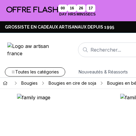
OFFRE FLASH
00
16
26
17
DAY
HRS
MINS
SECS
GROSSISTE EN CADEAUX ARTISANAUX DEPUIS 1995
Toutes les catégories
Nouveautés & Réassorts
Bougies
Bougies en cire de soja
Bougies en bé