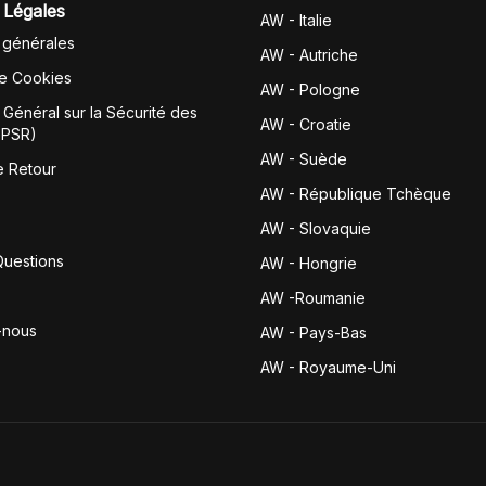
 Légales
AW - Italie
 générales
AW - Autriche
de Cookies
AW - Pologne
Général sur la Sécurité des
AW - Croatie
GPSR)
AW - Suède
e Retour
AW - République Tchèque
AW - Slovaquie
Questions
AW - Hongrie
AW -Roumanie
-nous
AW - Pays-Bas
AW - Royaume-Uni