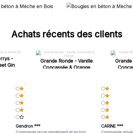
Achats récents des clients
rrys -
Grande Ronde - Vanille
Grande 
eet Gin
Concassée & Orange
Conca
Gendron ***
CARINE ***
Commande reçue rapidement et en bon
Commande arrivée