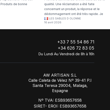
. Produits de bonne
qualité. Une réclamation a été faite
concernant un produit, la réponse et le
dédommagement ont été très rapide. Je
LES SABLES D OLONNE
continuerai à commander chez WA Artisan
16 avril 2026
!
+33 7 55 54 86 71
+34 626 72 83 05
Du Lundi Au Vendredi de 8h à 16h
AW ARTISAN S.L
Calle Caleta de Vélez Nº 39-41 P.I
Santa Teresa 29004, Malaga,
Espagne
Nº TVA: ESB93657658
SIRET- EROI: ESB93657658