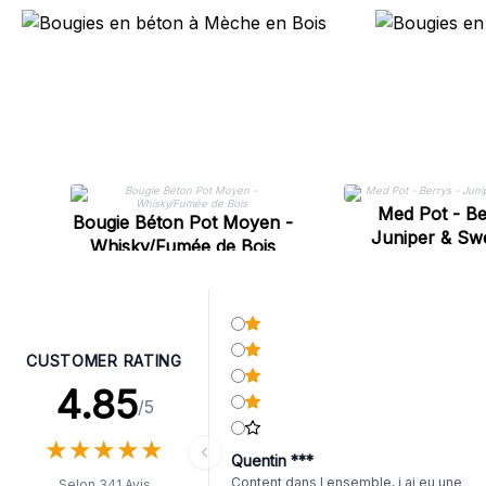
Med Pot - Be
Bougie Béton Pot Moyen -
Juniper & Sw
Whisky/Fumée de Bois
CUSTOMER RATING
4.85
/5
★
★
★
★
★
★
★
★
★
★
Quentin ***
Content dans l ensemble, j ai eu une
Selon 341 Avis