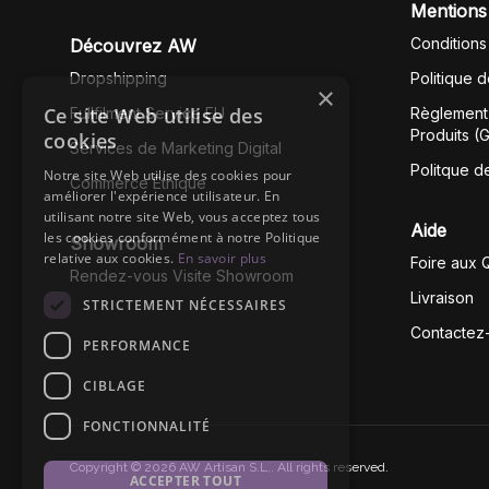
Mentions
Conditions
Découvrez AW
Dropshipping
Politique 
×
Ce site Web utilise des
Fullfilment Service EU
Règlement 
Produits (
cookies
Services de Marketing Digital
Politque d
Notre site Web utilise des cookies pour
Commerce Éthique
améliorer l'expérience utilisateur. En
utilisant notre site Web, vous acceptez tous
Aide
les cookies conformément à notre Politique
Showroom
relative aux cookies.
En savoir plus
Foire aux 
Rendez-vous Visite Showroom
Livraison
STRICTEMENT NÉCESSAIRES
Contactez
PERFORMANCE
CIBLAGE
FONCTIONNALITÉ
Copyright © 2026 AW Artisan S.L,. All rights reserved.
ACCEPTER TOUT