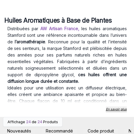
Huiles Aromatiques à Base de Plantes
Distribuées par
AW Artisan France,
les huiles aromatiques
Stamford sont une référence incontournable dans l’univers
de
l’aromathérapie
. Reconnue pour la qualité et l’intensité
de ses senteurs, la marque Stamford est plébiscitée depuis
des années pour ses parfums naturels riches en huiles
essentielles végétales. Fabriquées à partir d’ingrédients
naturels soigneusement sélectionnés et diluées dans un
support de dipropylène glycol,
ces huiles offrent une
diffusion longue durée et constante.
Idéales pour une utilisation avec un diffuseur électrique,
elles créent une ambiance apaisante et propice au bien-
être. Chaque flacon de 10 ml est conditionné dans un
emballage 100 % recyclable, respectueux de
En savoir plus
l’environnement.
Astuce d’utilisation : Ajoutez quelques gouttes dans votre
Affichage
24
de
24
Produits
Connectez-vous ou
Connectez-vous ou
diffuseur (
Voir ici)
le matin pour dynamiser votre espace
inscrivez-vous pour
inscrivez-vous pour
Nouveautés
Recommandé
Code produit
N
accéder aux prix de gros
accéder aux prix de gros
avec des senteurs fraîches comme la menthe ou les