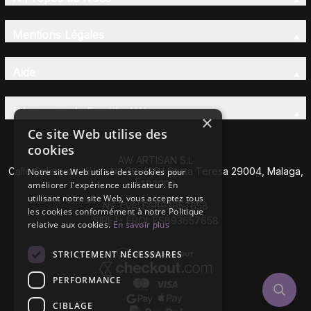
Mentions Légales
Aide
Découvrez la Famille AW
×
Ce site Web utilise des
cookies
AW ARTISAN S.L
Calle Caleta de Vélez Nº 39-41 P.I Santa Teresa 29004, Malaga,
Notre site Web utilise des cookies pour
Espagne
améliorer l'expérience utilisateur. En
utilisant notre site Web, vous acceptez tous
Nº TVA: ESB93657658
les cookies conformément à notre Politique
SIRET- EROI: ESB93657658
relative aux cookies.
En savoir plus
STRICTEMENT NÉCESSAIRES
PERFORMANCE
CIBLAGE