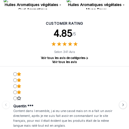
Huiles Aromatiques végétales -
Huiles Aromatiques végétales -
Oud Aromatique
Musc Doux
CUSTOMER RATING
4.85
/5
★
★
★
★
★
★
★
★
★
★
Selon 341 Avis
Voir tous les avis de catégories
Voir tous les avis
Quentin ***
Content dans l ensemble, j ai eu une cassé mais on m a fait un avoir
directement, après je me suis fait avoir en commandant sur le site
français, pour moi il était évident que les produits était de la même
langue mais raté tout est en anglais.