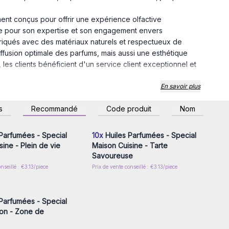
ent conçus pour offrir une expérience olfactive
ne pour son expertise et son engagement envers
 fabriqués avec des matériaux naturels et respectueux de
ffusion optimale des parfums, mais aussi une esthétique
 les clients bénéficient d'un service client exceptionnel et
En savoir plus
z-vous ou inscrivez-
Connectez-vous ou inscrivez-
s
Recommandé
Code produit
Nom
r accéder aux prix de
vous pour accéder aux prix de
gros
gros
Parfumées - Special
10x
Huiles Parfumées - Special
ine - Plein de vie
Maison Cuisine - Tarte
Savoureuse
nseillé : €3.13/piece
Prix de vente conseillé : €3.13/piece
z-vous ou inscrivez-
r accéder aux prix de
gros
Parfumées - Special
on - Zone de