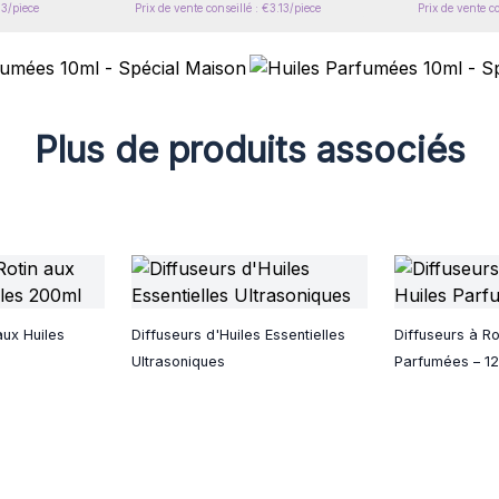
13/piece
Prix de vente conseillé : €3.13/piece
Prix de vente co
Plus de produits associés
aux Huiles
Diffuseurs d'Huiles Essentielles
Diffuseurs à Ro
Ultrasoniques
Parfumées – 1