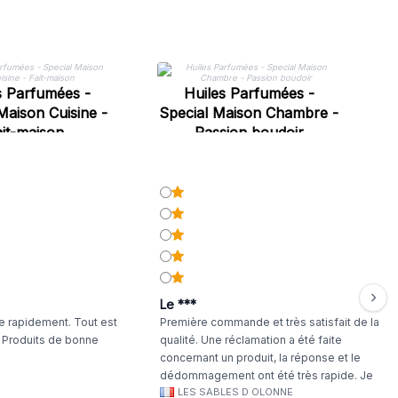
s Parfumées -
Huiles Parfumées -
Maison Cuisine -
Special Maison Chambre -
it-maison
Passion boudoir
Le ***
 rapidement. Tout est
Première commande et très satisfait de la
. Produits de bonne
qualité. Une réclamation a été faite
concernant un produit, la réponse et le
dédommagement ont été très rapide. Je
LES SABLES D OLONNE
continuerai à commander chez WA Artisan