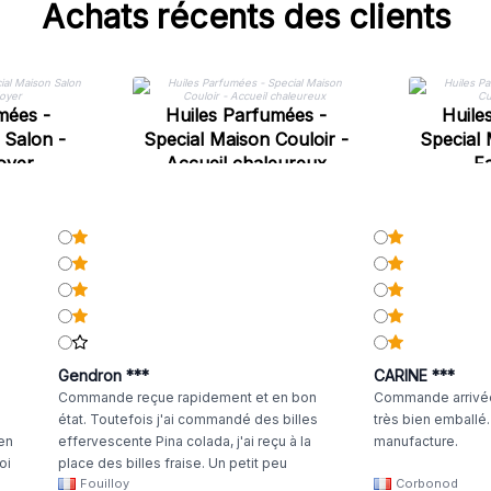
Achats récents des clients
mées -
Huiles Parfumées -
Huile
 Salon -
Special Maison Couloir -
Special 
oyer
Accueil chaleureux
Fa
Gendron ***
CARINE ***
Commande reçue rapidement et en bon
Commande arrivée
état. Toutefois j'ai commandé des billes
très bien emballé
 en
effervescente Pina colada, j'ai reçu à la
manufacture.
oi
place des billes fraise. Un petit peu
Fouilloy
Corbonod
la
dommage