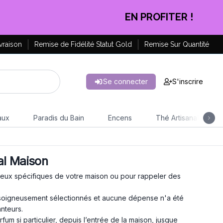
CLIQUEZ ICI
vraison
Remise de Fidélité Statut Gold
Remise Sur Quantité
Se connecter
S'inscrire
aux
Paradis du Bain
Encens
Thé Artisanal
al Maison
ieux spécifiques de votre maison ou pour rappeler des
 soigneusement sélectionnés et aucune dépense n'a été
nteurs.
m si particulier, depuis l’entrée de la maison, jusque