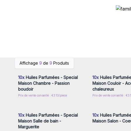
Connectez-vous ou inscrivez-
Connectez-vous ou i
Affichage
9
de
9
Produits
vous pour accéder aux prix de
vous pour accéder au
gros
gros
10x
Huiles Parfumées - Special
10x
Huiles Parfumée
Maison Chambre - Passion
Maison Couloir - Ac
boudoir
chaleureux
Prix de vente conseillé : €3.13/piece
Prix de vente conseillé : €3.
Connectez-vous ou inscrivez-
Connectez-vous ou i
vous pour accéder aux prix de
vous pour accéder au
gros
gros
10x
Huiles Parfumées - Special
10x
Huiles Parfumée
Maison Salle de bain -
Maison Salon - Coe
Marguerite