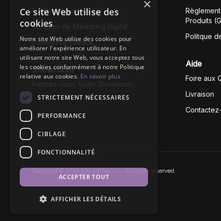
×
Ce site Web utilise des
Fullfilment Service EU
Règlement 
Produits (
cookies
Services de Marketing Digital
Politque d
Notre site Web utilise des cookies pour
Commerce Éthique
améliorer l'expérience utilisateur. En
utilisant notre site Web, vous acceptez tous
Aide
les cookies conformément à notre Politique
Showroom
relative aux cookies.
En savoir plus
Foire aux 
Rendez-vous Visite Showroom
Livraison
STRICTEMENT NÉCESSAIRES
Contactez
PERFORMANCE
CIBLAGE
FONCTIONNALITÉ
Copyright © 2026 AW Artisan S.L,. All rights reserved.
ACCEPTER TOUT
AFFICHER LES DÉTAILS