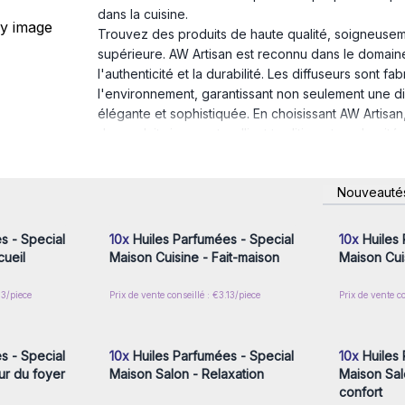
dans la cuisine.
Trouvez des produits de haute qualité, soigneusem
supérieure. AW Artisan est reconnu dans le domai
l'authenticité et la durabilité. Les diffuseurs sont
l'environnement, garantissant non seulement une di
élégante et sophistiquée. En choisissant AW Artisan,
de produits innovants, alliant tradition et modernité.
nscrivez-
Connectez-vous ou inscrivez-
Connecte
Nouveauté
x prix de
vous pour accéder aux prix de
vous pou
gros
s - Special
10x
Huiles Parfumées - Special
10x
Huiles 
cueil
Maison Cuisine - Fait-maison
Maison Cuis
13/piece
Prix de vente conseillé : €3.13/piece
Prix de vente co
nscrivez-
Connectez-vous ou inscrivez-
Connecte
x prix de
vous pour accéder aux prix de
vous pou
gros
s - Special
10x
Huiles Parfumées - Special
10x
Huiles 
ur du foyer
Maison Salon - Relaxation
Maison Sal
confort