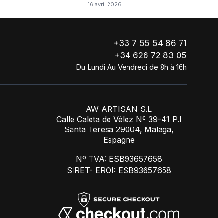
16 avril 2026
!
+33 7 55 54 86 71
+34 626 72 83 05
Du Lundi Au Vendredi de 8h à 16h
AW ARTISAN S.L
Calle Caleta de Vélez Nº 39-41 P.I
Santa Teresa 29004, Malaga,
Espagne
Nº TVA: ESB93657658
SIRET- EROI: ESB93657658