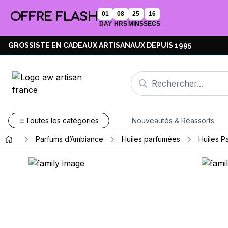
OFFRE FLASH
01
08
25
15
DAY
HRS
MINS
SECS
GROSSISTE EN CADEAUX ARTISANAUX DEPUIS 1995
Toutes les catégories
Nouveautés & Réassorts
Parfums d’Ambiance
Huiles parfumées
Huiles P