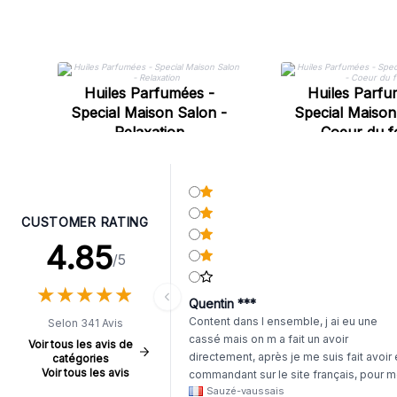
Huiles Parfumées -
Huiles Parfu
Special Maison Salon -
Special Maison
Relaxation
Coeur du f
CUSTOMER RATING
4.85
/5
★
★
★
★
★
★
★
★
★
★
Quentin ***
Content dans l ensemble, j ai eu une
Selon 341 Avis
cassé mais on m a fait un avoir
Voir tous les avis de
directement, après je me suis fait avoir
catégories
Voir tous les avis
commandant sur le site français, pour m
Sauzé-vaussais
il était évident que les produits était de 