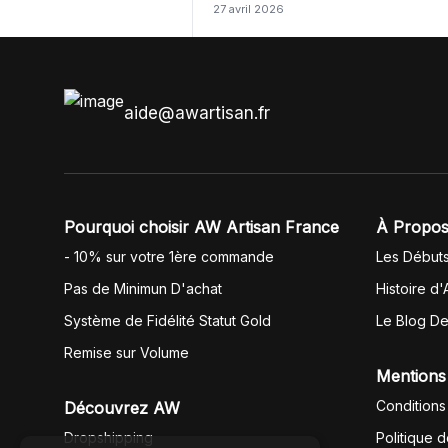
27 avril 2026
même langue mais raté tout est en
anglais.
aide@awartisan.fr
Pourquoi choisir AW Artisan France
À Propos
- 10% sur votre 1ère commande
Les Début
Pas de Minimun D'achat
Histoire d'
Système de Fidélité Statut Gold
Le Blog D
Remise sur Volume
Mentions
Conditions
Découvrez AW
Dropshipping
Politique 