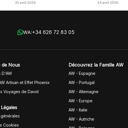
25 avril 2026
24 avril 2026
+34 626 72 83 05
WA:
 de Nous
Découvrez la Famille AW
s D'AW
AW - Espagne
AW Artisan et Effet Phoenix
AW -
Portugal
es Voyages de David
AW - Allemagne
AW - Europe
 Légales
AW - Italie
 générales
AW - Autriche
de Cookies