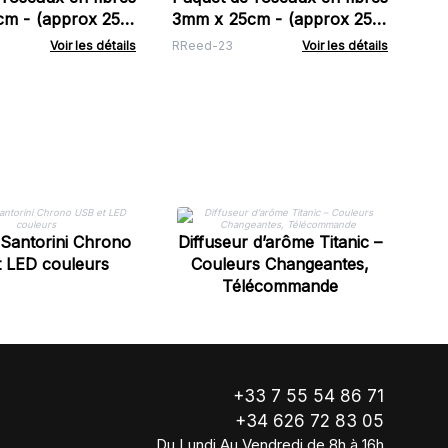
x 250)
3mm x 25cm - (approx 250)
Doux
- Rose de Floride
Voir les détails
RReed-23
Voir les détails
Di
 Santorini Chrono
Diffuseur d’arôme Titanic –
l'
 LED couleurs
Couleurs Changeantes,
Télécommande
+33 7 55 54 86 71
+34 626 72 83 05
Du Lundi Au Vendredi de 8h à 16h