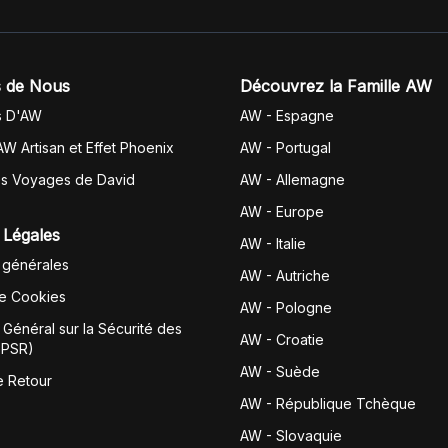
 de Nous
Découvrez la Famille AW
s D'AW
AW - Espagne
AW Artisan et Effet Phoenix
AW -
Portugal
es Voyages de David
AW - Allemagne
AW - Europe
 Légales
AW - Italie
 générales
AW - Autriche
de Cookies
AW - Pologne
Général sur la Sécurité des
AW - Croatie
GPSR)
AW - Suède
e Retour
AW - République Tchèque
AW - Slovaquie