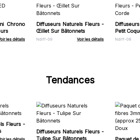
ini Chrono
Diffuseurs Naturels Fleurs -
Diffuseurs
eurs
Œillet Sur Bâtonnets
Petit Coqu
oir les détails
Ndiff-09
Voir les détails
Ndiff-08
Tendances
ls Fleurs -
s
Diffuseurs Naturels Fleurs -
Tulipe Sur Bâtonnets
Paquet de 
oir les détails