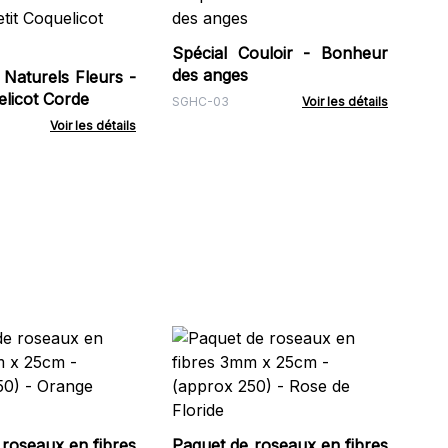
Br
Ivo
Spécial Couloir - Bonheur
OBT
des anges
 Naturels Fleurs -
elicot Corde
SGHC-03
Voir les détails
Voir les détails
Paq
3m
- 
RRe
roseaux en fibres
Paquet de roseaux en fibres