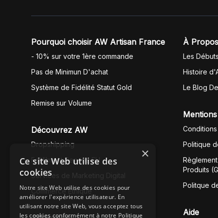
Pourquoi choisir AW Artisan France
À Propos
- 10% sur votre 1ère commande
Les Début
Pas de Minimun D'achat
Histoire d'
Système de Fidélité Statut Gold
Le Blog D
Remise sur Volume
Mentions
Conditions
Découvrez AW
Dropshipping
Politique 
×
Ce site Web utilise des
Fullfilment Service EU
Règlement 
Produits (
cookies
Services de Marketing Digital
Politque d
Notre site Web utilise des cookies pour
Commerce Éthique
améliorer l'expérience utilisateur. En
utilisant notre site Web, vous acceptez tous
Aide
les cookies conformément à notre Politique