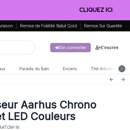
EN PROFITER !
vraison
Remise de Fidélité Statut Gold
Remise Sur Quantité
Se connecter
S'inscrire
aux
Paradis du Bain
Encens
Thé Artisanal
seur Aarhus Chrono
t LED Couleurs
 AATOM-16