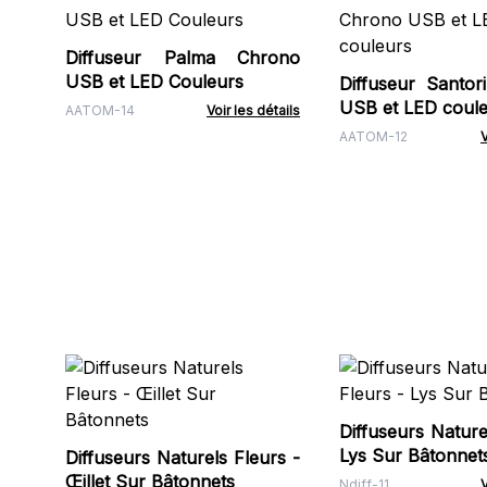
Diffuseur Palma Chrono
USB et LED Couleurs
Diffuseur Santor
USB et LED coul
AATOM-14
Voir les détails
AATOM-12
V
Diffuseurs Nature
Lys Sur Bâtonnet
Diffuseurs Naturels Fleurs -
Œillet Sur Bâtonnets
Ndiff-11
V