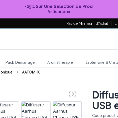
-25% Sur Une Sélection de Produits
Artisanaux
Pas de Minimum d'Achat
Li
Pack Démarrage
Aromathérapie
Ésotérisme & Crist
asonique
AATOM-16
Diffu
USB e
Code produit: