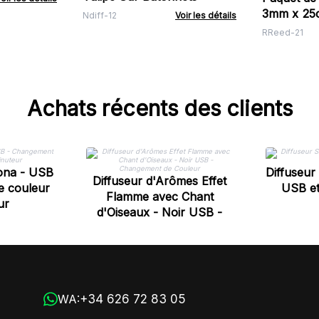
3mm x 25cm - (appro
Ndiff-12
Voir les détails
- Orange 
RReed-21
Achats récents des clients
lona - USB
Diffuseur
Diffuseur d'Arômes Effet
e couleur
USB et
Flamme avec Chant
ur
d'Oiseaux - Noir USB -
Changement de Couleur
+34 626 72 83 05
WA: