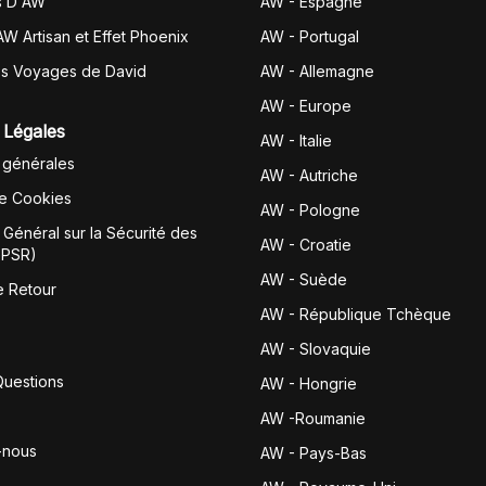
s D'AW
AW - Espagne
AW Artisan et Effet Phoenix
AW -
Portugal
es Voyages de David
AW - Allemagne
AW - Europe
 Légales
AW - Italie
 générales
AW - Autriche
de Cookies
AW - Pologne
Général sur la Sécurité des
AW - Croatie
GPSR)
AW - Suède
e Retour
AW - République Tchèque
AW - Slovaquie
Questions
AW - Hongrie
AW -Roumanie
-nous
AW - Pays-Bas