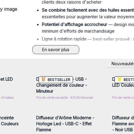
clients deux raisons d'acheter
Se combine facilement avec des
huiles essent
essentielles pour augmenter la valeur moyenn
Potentiel d'affichage accrocheur
— design mod
minimum d'efforts de marchandisage
Ligne à rotation rapide
— best-seller prouvé ;
garder les étagères pleines
En savoir plus
nscrivez-
Connectez-vous ou inscrivez-
Connecte
Nouveauté
x prix de
vous pour accéder aux prix de
vous pou
gros
 et LED
Diffuseur Palerme - USB -
Diffuseur 
BESTSELLER
BEST
Changement de couleur -
LED Coule
Minuteur
6.40/pièce
Prix de vente conseillé : €21.55/Atomiser
Prix de vente c
nscrivez-
Connectez-vous ou inscrivez-
Connecte
x prix de
vous pour accéder aux prix de
vous pou
gros
nceinte
Diffuseur d'Arôme Moderne -
Diffuseur 
 Couleurs
Horloge Led - USB-C - Effet
Flamme av
Flamme
- Noir USB