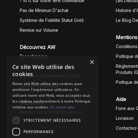
- 10% sur votre 1ère commande
Les Début
Pas de Minimun D'achat
Histoire d'
Système de Fidélité Statut Gold
Le Blog D
Remise sur Volume
Mentions
Conditions
Découvrez AW
Dropshipping
Politique 
×
Ce site Web utilise des
Fullfilment Service EU
Règlement 
Produits (
cookies
Services de Marketing Digital
Politque d
Notre site Web utilise des cookies pour
Commerce Éthique
améliorer l'expérience utilisateur. En
utilisant notre site Web, vous acceptez tous
Aide
les cookies conformément à notre Politique
Showroom
relative aux cookies.
En savoir plus
Foire aux 
Rendez-vous Visite Showroom
Livraison
STRICTEMENT NÉCESSAIRES
Contactez
PERFORMANCE