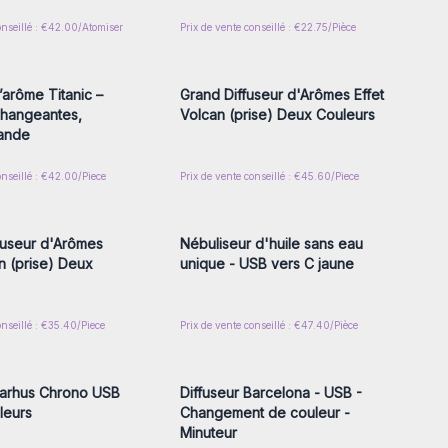
onseillé : €42.00/Atomiser
Prix de vente conseillé : €22.75/Pièce
z-vous ou inscrivez-
Connectez-vous ou inscrivez-
r accéder aux prix de
vous pour accéder aux prix de
gros
gros
’arôme Titanic –
Grand Diffuseur d'Arômes Effet
Changeantes,
Volcan (prise) Deux Couleurs
ande
onseillé : €42.00/Piece
Prix de vente conseillé : €45.60/Piece
z-vous ou inscrivez-
Connectez-vous ou inscrivez-
r accéder aux prix de
vous pour accéder aux prix de
gros
gros
fuseur d'Arômes
Nébuliseur d'huile sans eau
n (prise) Deux
unique - USB vers C jaune
onseillé : €35.40/Piece
Prix de vente conseillé : €47.40/Pièce
z-vous ou inscrivez-
Connectez-vous ou inscrivez-
r accéder aux prix de
vous pour accéder aux prix de
gros
gros
Aarhus Chrono USB
Diffuseur Barcelona - USB -
leurs
Changement de couleur -
Minuteur