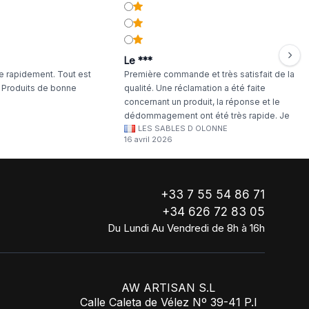
Le ***
 rapidement. Tout est
Première commande et très satisfait de la
. Produits de bonne
qualité. Une réclamation a été faite
concernant un produit, la réponse et le
dédommagement ont été très rapide. Je
LES SABLES D OLONNE
continuerai à commander chez WA Artisan
16 avril 2026
!
+33 7 55 54 86 71
+34 626 72 83 05
Du Lundi Au Vendredi de 8h à 16h
AW ARTISAN S.L
Calle Caleta de Vélez Nº 39-41 P.I