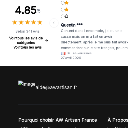
4.85
/5
★
★
★
★
★
★
★
★
★
★
Quentin ***
Content dans l ensemble, j ai eu une
Selon 341 Avis
cassé mais on m a fait un avoir
Voir tous les avis de
directement, après je me suis fait avoir
catégories
Voir tous les avis
commandant sur le site français, pour m
Sauzé-vaussais
il était évident que les produits était de 
27 avril 2026
même langue mais raté tout est en
anglais.
aide@awartisan.fr
Pourquoi choisir AW Artisan France
À Propos