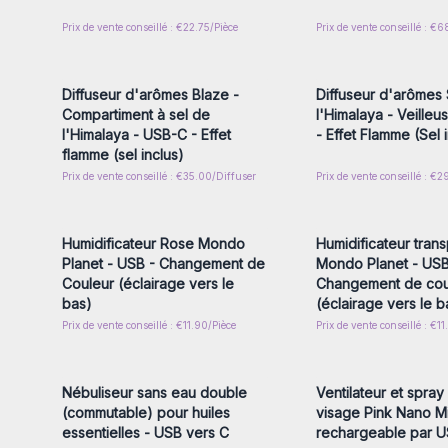
Prix de vente conseillé : €22.75/Pièce
Prix de vente conseillé : €6
Connectez-vous ou inscrivez-
Connectez-vous ou i
vous pour accéder aux prix de
vous pour accéder au
gros
gros
Diffuseur d'arômes Blaze -
Diffuseur d'arômes 
Compartiment à sel de
l'Himalaya - Veille
l'Himalaya - USB-C - Effet
- Effet Flamme (Sel 
flamme (sel inclus)
Prix de vente conseillé : €35.00/Diffuser
Prix de vente conseillé : €
Connectez-vous ou inscrivez-
Connectez-vous ou i
vous pour accéder aux prix de
vous pour accéder au
gros
gros
Humidificateur Rose Mondo
Humidificateur tran
Planet - USB - Changement de
Mondo Planet - USB
Couleur (éclairage vers le
Changement de cou
bas)
(éclairage vers le b
Prix de vente conseillé : €11.90/Pièce
Prix de vente conseillé : €1
Connectez-vous ou inscrivez-
Connectez-vous ou i
vous pour accéder aux prix de
vous pour accéder au
gros
gros
Nébuliseur sans eau double
Ventilateur et spray
(commutable) pour huiles
visage Pink Nano Mi
essentielles - USB vers C
rechargeable par 