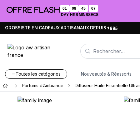
OFFRE FLASH
01
08
45
06
DAY
HRS
MINS
SECS
GROSSISTE EN CADEAUX ARTISANAUX DEPUIS 1995
Toutes les catégories
Nouveautés & Réassorts
Parfums d’Ambiance
Diffuseur Huile Essentielle Ultr