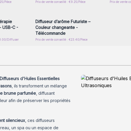
.25/Pièce
Prix de vente conseillé : €9.25/Pièce
Prix de vente c
nscrivez-
Connectez-vous ou inscrivez-
x prix de
vous pour accéder aux prix de
gros
érapie
Diffuseur d’arôme Futuriste –
- USB-C -
Couleur changeante -
Télécommande
48.00/Diffuser
Prix de vente conseillé : €23.40/Piece
Diffuseurs d'Huiles Essentielles
trasons
, ils transforment un mélange
ne brume parfumée
, diffusant
leur afin de préserver les propriétés
nt silencieux
, ces diffuseurs
bureau, un spa ou un espace de