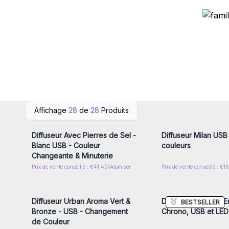
Connectez-vous ou inscrivez-
Connectez-vous ou i
Affichage
28
de
28
Produits
vous pour accéder aux prix de
vous pour accéder au
gros
gros
Diffuseur Avec Pierres de Sel -
Diffuseur Milan USB
Blanc USB - Couleur
couleurs
Changeante & Minuterie
Prix de vente conseillé : €41.40/Atomiser
Prix de vente conseillé : €1
Connectez-vous ou inscrivez-
Connectez-vous ou i
vous pour accéder aux prix de
vous pour accéder au
gros
gros
Diffuseur Urban Aroma Vert &
Diffuseur Vienne : E
BESTSELLER
Bronze - USB - Changement
Chrono, USB et LED
de Couleur