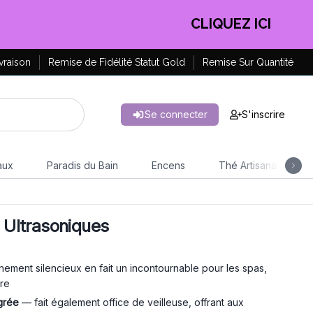
EN PROFITER !
vraison
Remise de Fidélité Statut Gold
Remise Sur Quantité
Se connecter
S'inscrire
aux
Paradis du Bain
Encens
Thé Artisanal
s Ultrasoniques
ement silencieux en fait un incontournable pour les spas,
bre
grée
— fait également office de veilleuse, offrant aux