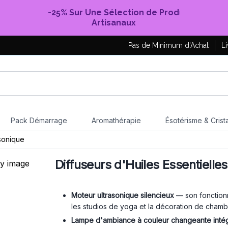
-25% Sur Une Sélection de Produits
Artisanaux
Pas de Minimum d'Achat
Li
Pack Démarrage
Aromathérapie
Ésotérisme & Crist
asonique
Diffuseurs d'Huiles Essentielle
Moteur ultrasonique silencieux
— son fonctionn
les studios de yoga et la décoration de cham
Lampe d'ambiance à couleur changeante inté