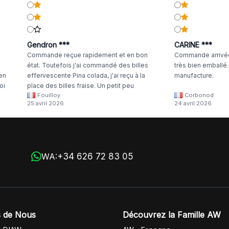
Gendron ***
CARINE ***
Commande reçue rapidement et en bon
Commande arrivée
état. Toutefois j'ai commandé des billes
très bien emballé
 en
effervescente Pina colada, j'ai reçu à la
manufacture.
oi
place des billes fraise. Un petit peu
Fouilloy
Corbonod
la
dommage
25 avril 2026
24 avril 2026
+34 626 72 83 05
WA:
 de Nous
Découvrez la Famille AW