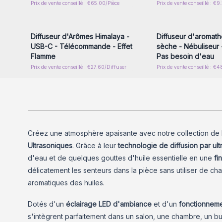
Prix de vente conseillé : €65.00/Pièce
Prix de vente conseillé : €9
Connectez-vous ou inscrivez-
Connectez-vous ou i
vous pour accéder aux prix de
vous pour accéder au
gros
gros
Diffuseur d'Arômes Himalaya -
Diffuseur d'aromath
USB-C - Télécommande - Effet
sèche - Nébuliseur 
Flamme
Pas besoin d'eau
Prix de vente conseillé : €27.60/Diffuser
Prix de vente conseillé : €
Créez une atmosphère apaisante avec notre collection de
Ultrasoniques
. Grâce à leur
technologie de diffusion par ul
d'eau et de quelques gouttes d'huile essentielle en une
fi
délicatement les senteurs dans la pièce sans utiliser de cha
aromatiques des huiles.
Dotés d'un
éclairage LED d'ambiance
et d'un
fonctionneme
s'intègrent parfaitement dans un salon, une chambre, un 