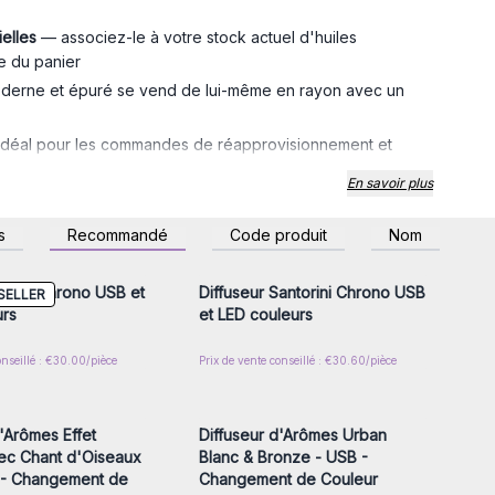
ielles
— associez-le à votre stock actuel d'huiles
e du panier
erne et épuré se vend de lui-même en rayon avec un
 idéal pour les commandes de réapprovisionnement et
En savoir plus
z-vous ou inscrivez-
Connectez-vous ou inscrivez-
s
Recommandé
Code produit
Nom
r accéder aux prix de
vous pour accéder aux prix de
gros
gros
Palma Chrono USB et
Diffuseur Santorini Chrono USB
SELLER
urs
et LED couleurs
onseillé : €30.00/pièce
Prix de vente conseillé : €30.60/pièce
z-vous ou inscrivez-
Connectez-vous ou inscrivez-
r accéder aux prix de
vous pour accéder aux prix de
gros
gros
d'Arômes Effet
Diffuseur d'Arômes Urban
ec Chant d'Oiseaux
Blanc & Bronze - USB -
 - Changement de
Changement de Couleur