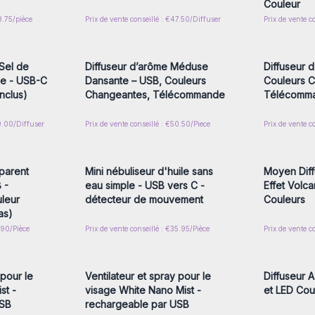
Couleur
8.75/pièce
Prix de vente conseillé : €47.50/Diffuser
Prix de vente c
nscrivez-
Connectez-vous ou inscrivez-
Connecte
x prix de
vous pour accéder aux prix de
vous pou
gros
Sel de
Diffuseur d’arôme Méduse
Diffuseur d
use - USB-C
Dansante – USB, Couleurs
Couleurs 
inclus)
Changeantes, Télécommande
Télécomm
29.00/Diffuser
Prix de vente conseillé : €50.50/Piece
Prix de vente c
nscrivez-
Connectez-vous ou inscrivez-
Connecte
x prix de
vous pour accéder aux prix de
vous pou
gros
sparent
Mini nébuliseur d'huile sans
Moyen Dif
 -
eau simple - USB vers C -
Effet Volca
leur
détecteur de mouvement
Couleurs
as)
1.90/Pièce
Prix de vente conseillé : €35.95/Pièce
Prix de vente c
nscrivez-
Connectez-vous ou inscrivez-
Connecte
x prix de
vous pour accéder aux prix de
vous pou
gros
 pour le
Ventilateur et spray pour le
Diffuseur 
st -
visage White Nano Mist -
et LED Cou
USB
rechargeable par USB