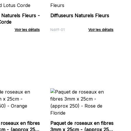
Brû
10
 Naturels Fleurs -
Diffuseurs Naturels Fleurs
Soa
Corde
Voir les détails
Ndiff-01
Voir les détails
Paq
3m
- 
RRe
roseaux en fibres
Paquet de roseaux en fibres
x 250)
3mm x 25cm - (approx 250)