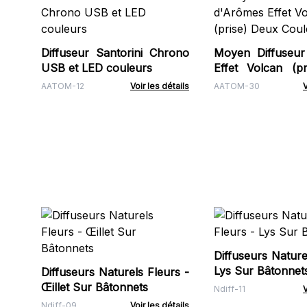
Diffuseur Santorini Chrono
Moyen Diffuseur
USB et LED couleurs
Effet Volcan (p
Couleurs
AATOM-12
Voir les détails
AATOM-30
V
Diffuseurs Nature
Lys Sur Bâtonnet
Diffuseurs Naturels Fleurs -
Œillet Sur Bâtonnets
Ndiff-11
V
Ndiff-09
Voir les détails