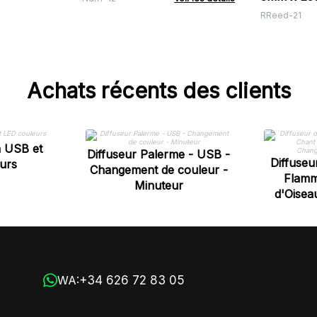
- Orange 
RReed-21
Achats récents des clients
n USB et
Diffuseur Palerme - USB -
Diffuseu
urs
Changement de couleur -
Flamm
Minuteur
d'Oisea
Changem
+34 626 72 83 05
WA: