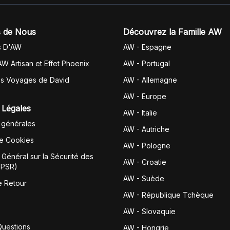
 de Nous
Découvrez la Famille AW
s D'AW
AW - Espagne
AW Artisan et Effet Phoenix
AW -
Portugal
es Voyages de David
AW - Allemagne
AW - Europe
 Légales
AW - Italie
 générales
AW - Autriche
de Cookies
AW - Pologne
Général sur la Sécurité des
AW - Croatie
GPSR)
AW - Suède
e Retour
AW - République Tchèque
AW - Slovaquie
Questions
AW - Hongrie