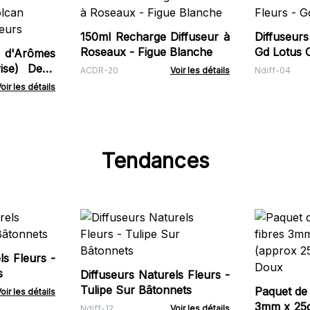
150ml Recharge Diffuseur à
Diffuseurs
Roseaux - Figue Blanche
Gd Lotus 
 d'Arômes
rise) Deux
ACDR-20
Voir les détails
Ndiff-04
oir les détails
Tendances
ls Fleurs -
s
Diffuseurs Naturels Fleurs -
Tulipe Sur Bâtonnets
Paquet de 
oir les détails
3mm x 25cm - (appro
Ndiff-12
Voir les détails