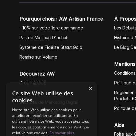
Pourquoi choisir AW Artisan France
À Propos
- 10% sur votre 1ère commande
Les Début
Pas de Minimun D'achat
Histoire d'
Système de Fidélité Statut Gold
Le Blog D
Remise sur Volume
Mentions
Conditions
Découvrez AW
Dropshipping
Politique 
×
Ce site Web utilise des
Fullfilment Service EU
Règlement 
Produits (
cookies
Services de Marketing Digital
Politque d
Notre site Web utilise des cookies pour
Commerce Éthique
améliorer l'expérience utilisateur. En
utilisant notre site Web, vous acceptez tous
Aide
les cookies conformément à notre Politique
Showroom
relative aux cookies.
En savoir plus
Foire aux 