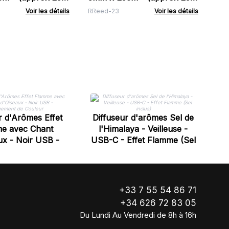
Doux
- Rose de Floride
Voir les détails
RReed-23
Voir les détails
Di
r d'Arômes Effet
Diffuseur d'arômes Sel de
e avec Chant
l'Himalaya - Veilleuse -
ux - Noir USB -
USB-C - Effet Flamme (Sel
ent de Couleur
inclus)
+33 7 55 54 86 71
+34 626 72 83 05
Du Lundi Au Vendredi de 8h à 16h