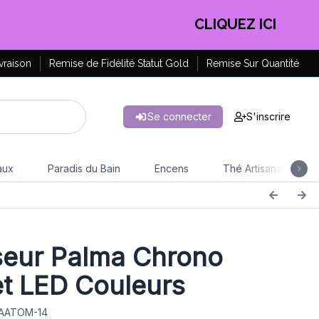
CLIQUEZ ICI
vraison
Remise de Fidélité Statut Gold
Remise Sur Quantité
Se connecter
S'inscrire
aux
Paradis du Bain
Encens
Thé Artisanal
seur Palma Chrono
t LED Couleurs
 AATOM-14