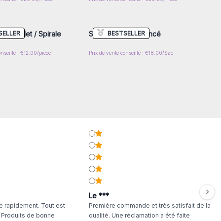
z-vous ou inscrivez-
Connectez-vous ou inscrivez-
r accéder aux prix de
vous pour accéder aux prix de
gros
gros
SELLER
BESTSELLER
e - Violet / Spirale
Sac Kilim - Bleu Foncé
onseillé : €12.00/piece
Prix de vente conseillé : €18.00/Sac
Le ***
 rapidement. Tout est
Première commande et très satisfait de la
. Produits de bonne
qualité. Une réclamation a été faite