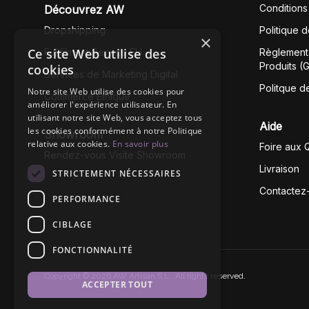
Conditions
Découvrez AW
Dropshipping
Politique 
×
Ce site Web utilise des
Fullfilment Service EU
Règlement 
Produits (
cookies
Services de Marketing Digital
Politque d
Notre site Web utilise des cookies pour
Commerce Éthique
améliorer l'expérience utilisateur. En
utilisant notre site Web, vous acceptez tous
Aide
les cookies conformément à notre Politique
Showroom
relative aux cookies.
En savoir plus
Foire aux 
Rendez-vous Visite Showroom
Livraison
STRICTEMENT NÉCESSAIRES
Contactez
PERFORMANCE
CIBLAGE
FONCTIONNALITÉ
Copyright © 2026 AW Artisan S.L,. All rights reserved.
ACCEPTER TOUT