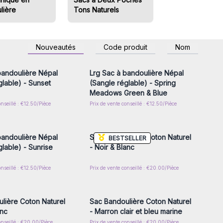
lière
Tons Naturels
z-vous ou inscrivez-
Connectez-vous ou inscrivez-
Nouveautés
Code produit
Nom
r accéder aux prix de
vous pour accéder aux prix de
gros
gros
bandoulière Népal
Lrg Sac à bandoulière Népal
glable) - Sunset
(Sangle réglable) - Spring
Meadows Green & Blue
onseillé : €12.50/Pièce
Prix de vente conseillé : €12.50/Pièce
z-vous ou inscrivez-
Connectez-vous ou inscrivez-
r accéder aux prix de
vous pour accéder aux prix de
gros
gros
bandoulière Népal
Sac Bandoulière Coton Naturel
BESTSELLER
lable) - Sunrise
- Noir & Blanc
onseillé : €12.50/Pièce
Prix de vente conseillé : €20.00/Pièce
z-vous ou inscrivez-
Connectez-vous ou inscrivez-
r accéder aux prix de
vous pour accéder aux prix de
gros
gros
lière Coton Naturel
Sac Bandoulière Coton Naturel
anc
- Marron clair et bleu marine
onseillé : €20.00/Pièce
Prix de vente conseillé : €20.00/Pièce