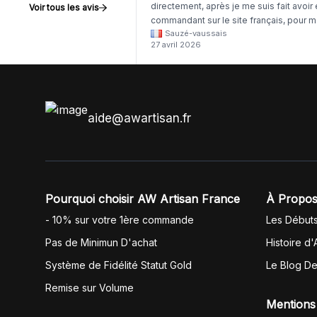
directement, après je me suis fait avoir
Voir tous les avis
commandant sur le site français, pour m
Sauzé-vaussais
il était évident que les produits était de 
27 avril 2026
même langue mais raté tout est en
anglais.
aide@awartisan.fr
Pourquoi choisir AW Artisan France
À Propos
- 10% sur votre 1ère commande
Les Début
Pas de Minimun D'achat
Histoire d'
Système de Fidélité Statut Gold
Le Blog D
Remise sur Volume
Mentions