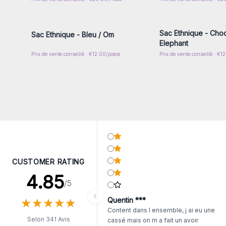
Connectez-vous ou inscrivez-
Connectez-vous ou i
vous pour accéder aux prix de
vous pour accéder au
gros
gros
Sac Ethnique - Choc
Sac Ethnique - Bleu / Om
Elephant
Prix de vente conseillé : €12.00/piece
Prix de vente conseillé : €1
CUSTOMER RATING
4.85
/5
★
★
★
★
★
★
★
★
★
★
Quentin ***
Content dans l ensemble, j ai eu une
Selon 341 Avis
cassé mais on m a fait un avoir