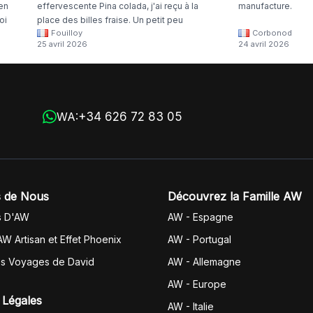
 en
effervescente Pina colada, j'ai reçu à la
manufacture.
oi
place des billes fraise. Un petit peu
Fouilloy
Corbonod
la
dommage
25 avril 2026
24 avril 2026
+34 626 72 83 05
WA:
 de Nous
Découvrez la Famille AW
s D'AW
AW - Espagne
AW Artisan et Effet Phoenix
AW -
Portugal
es Voyages de David
AW - Allemagne
AW - Europe
 Légales
AW - Italie