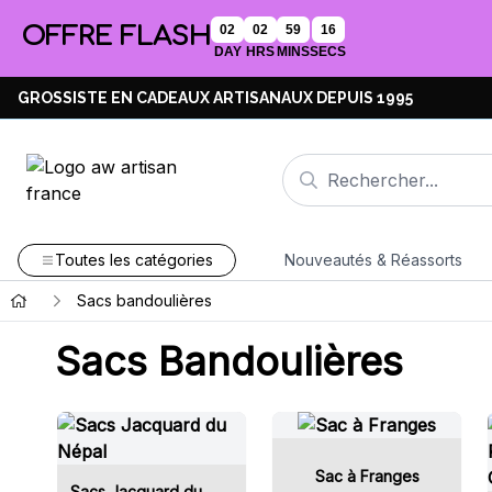
OFFRE FLASH
02
02
59
16
DAY
HRS
MINS
SECS
GROSSISTE EN CADEAUX ARTISANAUX DEPUIS 1995
Toutes les catégories
Nouveautés & Réassorts
Sacs bandoulières
Sacs Bandoulières
Sac à Franges
Sacs Jacquard du