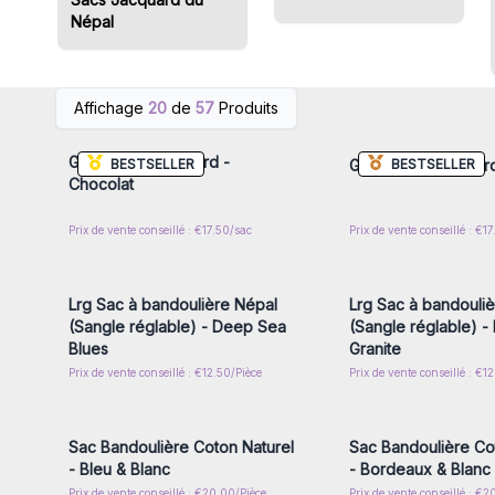
Népal
Connectez-vous ou inscrivez-
Connectez-vous ou i
Affichage
20
de
57
Produits
vous pour accéder aux prix de
vous pour accéder au
gros
gros
Grand Sac Jacquard -
BESTSELLER
BESTSELLER
Grand Sac Jacquar
Chocolat
Prix de vente conseillé : €17.50/sac
Prix de vente conseillé : €1
Connectez-vous ou inscrivez-
Connectez-vous ou i
vous pour accéder aux prix de
vous pour accéder au
gros
gros
Lrg Sac à bandoulière Népal
Lrg Sac à bandouli
(Sangle réglable) - Deep Sea
(Sangle réglable) -
Blues
Granite
Prix de vente conseillé : €12.50/Pièce
Prix de vente conseillé : €1
Connectez-vous ou inscrivez-
Connectez-vous ou i
vous pour accéder aux prix de
vous pour accéder au
gros
gros
Sac Bandoulière Coton Naturel
Sac Bandoulière Co
- Bleu & Blanc
- Bordeaux & Blanc
Prix de vente conseillé : €20.00/Pièce
Prix de vente conseillé : €2