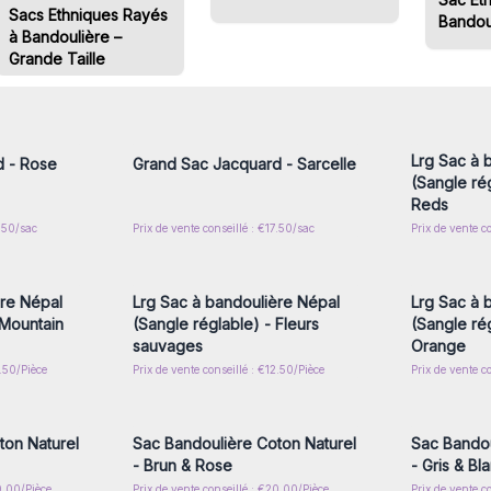
Sacs Ethniques Rayés
Bandou
à Bandoulière –
Grande Taille
nscrivez-
Connectez-vous ou inscrivez-
Connecte
x prix de
vous pour accéder aux prix de
vous pou
gros
Lrg Sac à 
d - Rose
Grand Sac Jacquard - Sarcelle
(Sangle ré
Reds
7.50/sac
Prix de vente conseillé : €17.50/sac
Prix de vente c
nscrivez-
Connectez-vous ou inscrivez-
Connecte
x prix de
vous pour accéder aux prix de
vous pou
gros
ère Népal
Lrg Sac à bandoulière Népal
Lrg Sac à 
 Mountain
(Sangle réglable) - Fleurs
(Sangle rég
sauvages
Orange
2.50/Pièce
Prix de vente conseillé : €12.50/Pièce
Prix de vente c
nscrivez-
Connectez-vous ou inscrivez-
Connecte
x prix de
vous pour accéder aux prix de
vous pou
gros
ton Naturel
Sac Bandoulière Coton Naturel
Sac Bandou
- Brun & Rose
- Gris & Bl
0.00/Pièce
Prix de vente conseillé : €20.00/Pièce
Prix de vente c