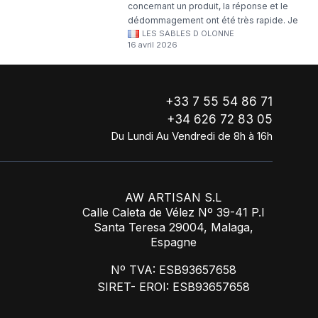
concernant un produit, la réponse et le
dédommagement ont été très rapide. Je
LES SABLES D OLONNE
continuerai à commander chez WA Artisan
16 avril 2026
!
+33 7 55 54 86 71
+34 626 72 83 05
Du Lundi Au Vendredi de 8h à 16h
AW ARTISAN S.L
Calle Caleta de Vélez Nº 39-41 P.I
Santa Teresa 29004, Malaga,
Espagne
Nº TVA: ESB93657658
SIRET- EROI: ESB93657658