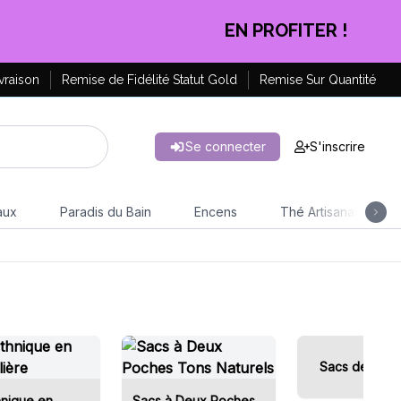
EN PROFITER !
vraison
Remise de Fidélité Statut Gold
Remise Sur Quantité
Se connecter
S'inscrire
aux
Paradis du Bain
Encens
Thé Artisanal
Sacs de Kat
hnique en
Sacs à Deux Poches