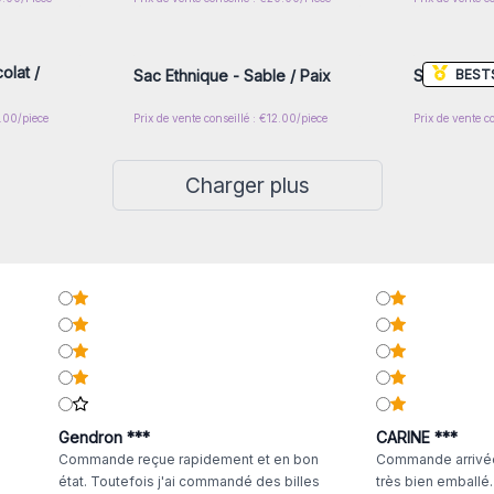
nscrivez-
Connectez-vous ou inscrivez-
Connecte
x prix de
vous pour accéder aux prix de
vous pou
gros
olat /
BEST
Sac Ethnique - Sable / Paix
Sac Ethniqu
2.00/piece
Prix de vente conseillé : €12.00/piece
Prix de vente c
Charger plus
Gendron ***
CARINE ***
Commande reçue rapidement et en bon
Commande arrivée
état. Toutefois j'ai commandé des billes
très bien emballé